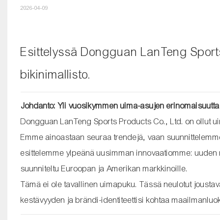
2026-04-09
Esittelyssä Dongguan LanTeng Sports 
bikinimallisto.
Johdanto: Yli vuosikymmen uima-asujen erinomaisuutta
Dongguan LanTeng Sports Products Co., Ltd. on ollut 
Emme ainoastaan ​​seuraa trendejä, vaan suunnittelemme
esittelemme ylpeänä uusimman innovaatiomme: uuden malli
suunniteltu Euroopan ja Amerikan markkinoille.
Tämä ei ole tavallinen uimapuku. Tässä neulotut jousta
kestävyyden ja brändi-identiteettisi kohtaa maailmanlu