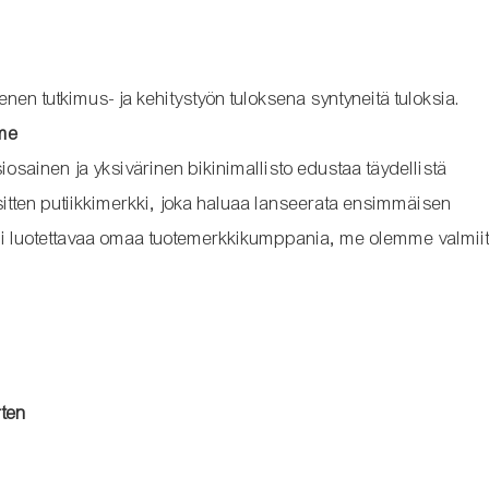
nen tutkimus- ja kehitystyön tuloksena syntyneitä tuloksia.
mme
sainen ja yksivärinen bikinimallisto edustaa täydellistä
sitten putiikkimerkki, joka haluaa lanseerata ensimmäisen
etsii luotettavaa omaa tuotemerkkikumppania, me olemme valmii
rten