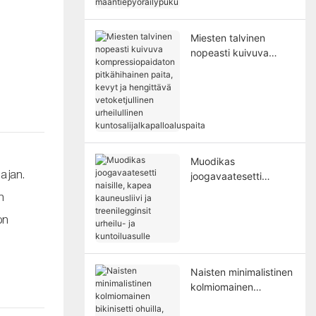
maantiepyöräilypuku
Miesten talvinen
nopeasti kuivuva
kompressiopaidaton
pitkähihainen paita,
kevyt ja hengittävä
vetoketjullinen
urheilullinen
kuntosalijalkapalloalus
paita
Muodikas
ajan.
joogavaatesetti
naisille, kapea
n
kauneusliivi ja
on
treenilegginsit urheilu-
ja kuntoiluasulle
Naisten minimalistinen
kolmiomainen
bikinisetti ohuilla,