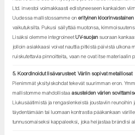
Ltd. investoi voimakkaasti edistyneeseen kankaiden viim
Uudessa mallistossamme on
erityinen kloorinvastainen 
vaikutuksilta. Pukusi säilyttää muotonsa, kimmoisuutensa
Lisäksi olemme integroineet
UV-suojan
suoraan kankaase
jolloin asiakkaasi voivat nauttia pitkistä päivistä ulkon
ruiskutettavia pinnoitteita, vaan ne ovat itse materiaali
5. Koordinoidut lisävarusteet: Väriin sopivat metalliosat
Pienimmät yksityiskohdat tekevät suurimman eron. Ymmär
mallistomme mahdollistaa
asusteiden värien sovittami
Liukusäätimistä ja rengaslenkeistä joustaviin reunoihin
täydentämään tai luomaan kontrastia pääkankaan värille
tunnusomaiseksi kappaleeksi, joka heijastaa brändisi ain