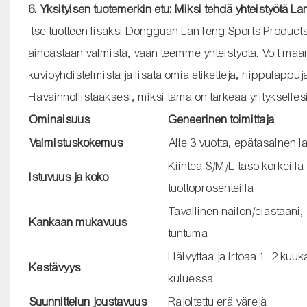
6. Yksityisen tuotemerkin etu: Miksi tehdä yhteistyötä 
Itse tuotteen lisäksi Dongguan LanTeng Sports Products 
ainoastaan ​​valmista, vaan teemme yhteistyötä. Voit määri
kuvioyhdistelmistä ja lisätä omia etikettejä, riippulappuj
Havainnollistaaksesi, miksi tämä on tärkeää yritykselles
Ominaisuus
Geneerinen toimittaja
Valmistuskokemus
Alle 3 vuotta, epätasainen l
Kiinteä S/M/L-taso korkeilla
Istuvuus ja koko
tuottoprosenteilla
Tavallinen nailon/elastaani,
Kankaan mukavuus
tuntuma
Häivyttää ja irtoaa 1–2 kuu
Kestävyys
kuluessa
Suunnittelun joustavuus
Rajoitettu erä värejä