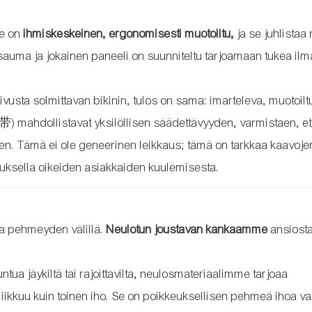
me on
ihmiskeskeinen, ergonomisesti muotoiltu,
ja se juhlistaa
 sauma ja jokainen paneeli on suunniteltu tarjoamaan tukea il
sivusta solmittavan bikinin, tulos on sama: imarteleva, muotoilt
绑带) mahdollistavat yksilöllisen säädettävyyden, varmistaen, ett
uden. Tämä ei ole geneerinen leikkaus; tämä on tarkkaa kaavoje
uksella oikeiden asiakkaiden kuulemisesta.
a pehmeyden välillä.
Neulotun joustavan kankaamme
ansiosta
untua jäykiltä tai rajoittavilta, neulosmateriaalimme tarjoaa
 liikkuu kuin toinen iho. Se on poikkeuksellisen pehmeä ihoa v