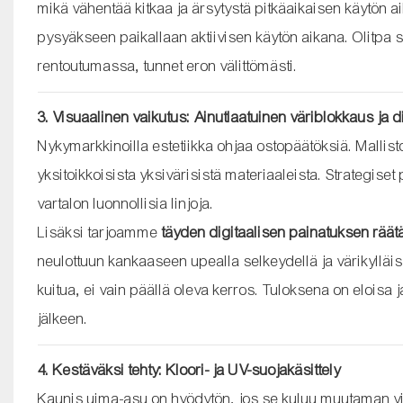
mikä vähentää kitkaa ja ärsytystä pitkäaikaisen käytön ai
pysyäkseen paikallaan aktiivisen käytön aikana. Olitpa si
rentoutumassa, tunnet eron välittömästi.
3. Visuaalinen vaikutus: Ainutlaatuinen väriblokkaus ja
Nykymarkkinoilla estetiikka ohjaa ostopäätöksiä. Malli
yksitoikkoisista yksivärisistä materiaaleista. Strategiset
vartalon luonnollisia linjoja.
Lisäksi tarjoamme
täyden digitaalisen painatuksen räät
neulottuun kankaaseen upealla selkeydellä ja värikylläis
kuitua, ei vain päällä oleva kerros. Tuloksena on eloisa ja
jälkeen.
4. Kestäväksi tehty: Kloori- ja UV-suojakäsittely
Kaunis uima-asu on hyödytön, jos se kuluu muutaman v