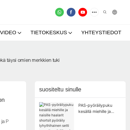
VIDEO
TIETOKESKUS
YHTEYSTIEDOT
ekä täysi omien merkkien tuki
suositeltu sinulle
n 
PAS-pyöräilypuku
kesällä miehille ja
naisille haalarit shortsit
 ja P
pyöräily lyhythihainen
setti