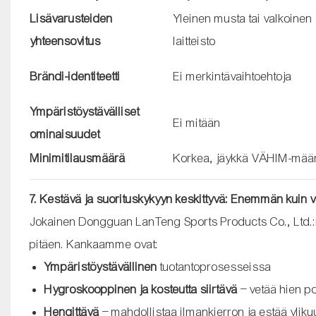
Lisävarusteiden
Yleinen musta tai valkoinen
yhteensovitus
laitteisto
Brändi-identiteetti
Ei merkintävaihtoehtoja
Ympäristöystävälliset
Ei mitään
ominaisuudet
Minimitilausmäärä
Korkea, jäykkä VÄHIM-mää
7. Kestävä ja suorituskykyyn keskittyvä: Enemmän kuin
Jokainen Dongguan LanTeng Sports Products Co., Ltd.:n 
pitäen. Kankaamme ovat:
Ympäristöystävällinen
tuotantoprosesseissa
Hygroskooppinen ja kosteutta siirtävä
– vetää hien po
Hengittävä
– mahdollistaa ilmankierron ja estää yl