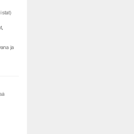
istat)
t,
vana ja
ssä