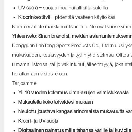
UV-suoja
– suojaa ihoa haitallisilta säteiltä
Kloorinkestävä
– pidentää vaatteen käyttöikää
Nämä eivät ole markkinointiväitteitä. Ne ovat vuosikymme
Yhteenveto: Sinun brändisi, meidän asiantuntemukse
Dongguan LanTeng Sports Products Co., Ltd.:n uusi yksio
mukavuuden, kestävyyden ja tyylin yhdistelmää. Olitpa 
uimamallistonsa, tai jo vakiintunut jälleenmyyjä, joka 
herättämään visiosi eloon.
Tarjoamme:
Yli 10 vuoden kokemus uima-asujen valmistuksesta
Mukautettu koko toiveidesi mukaan
Neulottu joustava kangas erinomaista mukavuutta va
Kloori- ja UV-suoja
Digitaalinen painatus mille tahansa värille tai kuviolle