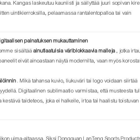
kana. Kangas laskeutuu kauniisti ja säilyttää juuri sopivan ki
tten uintikierroksilla, pelaamassa rantalentopalloa tai vain
 digitaalisen painatuksen mukauttaminen
stomme sisältää
ainutlaatuisia väriblokkaavia malleja
, jotka irta
 paneelit eivät ainoastaan ​​näytä modernilta, vaan myös korosta
älöinnin
. Mikä tahansa kuvio, liukuväri tai logo voidaan siirtää
yydellä. Digitaalinen sublimaatio varmistaa, että musteesta tu
 kestävä taideteos, joka ei halkeile, irtoa tai haalistu toistuva
iikon uima-altaassa. Siksi Dongguan LanTeng Sports Product