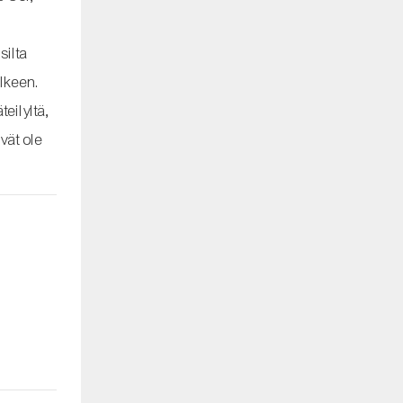
silta
älkeen.
eilyltä,
vät ole