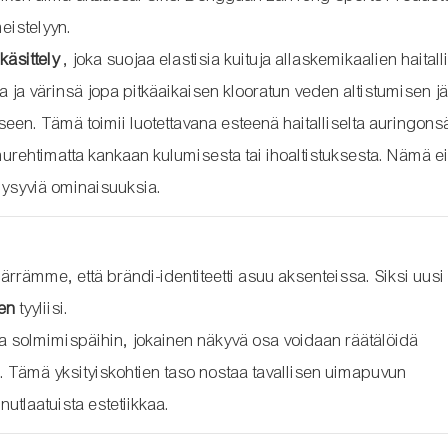
eistelyyn.
käsittely
, joka suojaa elastisia kuituja allaskemikaalien haitalli
 ja värinsä jopa pitkäaikaisen klooratun veden altistumisen j
en. Tämä toimii luotettavana esteenä haitalliselta auringonsät
a murehtimatta kankaan kulumisesta tai ihoaltistuksesta. Nämä ei
n pysyviä ominaisuuksia.
rämme, että brändi-identiteetti asuu aksenteissa. Siksi uusi
sen
tyyliisi.
 ja solmimispäihin, jokainen näkyvä osa voidaan räätälöidä
. Tämä yksityiskohtien taso nostaa tavallisen uimapuvun
utlaatuista estetiikkaa.