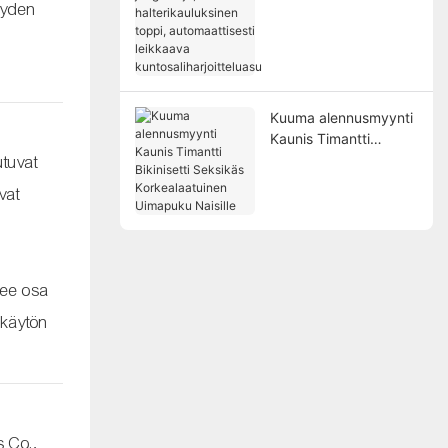
halterikauluksinen
reyden
toppi, automaattisesti
leikkaava
kuntosaliharjoitteluasu
Kuuma alennusmyynti
Kaunis Timantti
Bikinisetti Seksikäs
utuvat
Korkealaatuinen
vat
Uimapuku Naisille
lee osa
n käytön
s Co.,