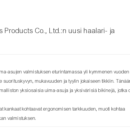
Products Co., Ltd.:n uusi haalari- ja
uima-asujen valmistuksen eturintamassa yli kymmenen vuoden 
 suorituskyvyn, mukavuuden ja tyylin jokaiseen tikkiin. Tänää
ston yksiosaisia ​​uima-asuja ja yksivärisiä bikinejä, jotka 
vat kankaat kohtaavat ergonomisen tarkkuuden, muoti kohtaa
okan valmistuksen.