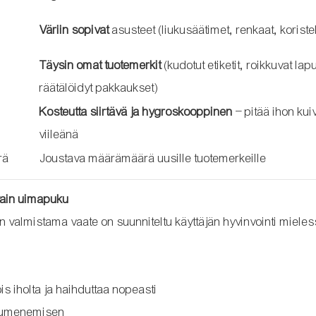
Väriin sopivat
asusteet (liukusäätimet, renkaat, koristel
Täysin omat tuotemerkit
(kudotut etiketit, roikkuvat lapu
räätälöidyt pakkaukset)
Kosteutta siirtävä ja hygroskooppinen
– pitää ihon kui
viileänä
rä
Joustava määrämäärä uusille tuotemerkeille
 vain uimapuku
valmistama vaate on suunniteltu käyttäjän hyvinvointi miele
is iholta ja haihduttaa nopeasti
ikuumenemisen