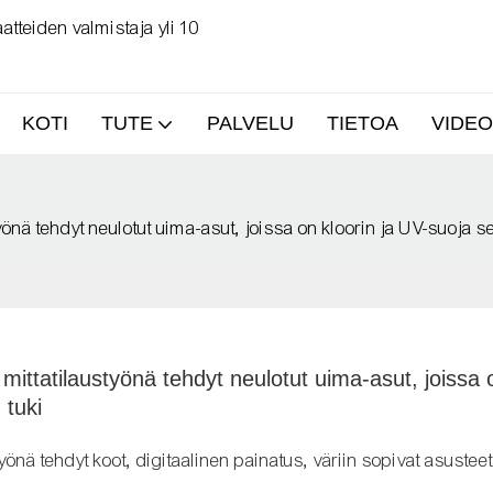
tteiden valmistaja yli 10
KOTI
TUTE
PALVELU
TIETOA
VIDEO
yönä tehdyt neulotut uima-asut, joissa on kloorin ja UV-suoja s
ittatilaustyönä tehdyt neulotut uima-asut, joissa o
 tuki
nä tehdyt koot, digitaalinen painatus, väriin sopivat asusteet