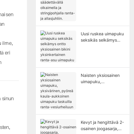
säädettävällä
olkaimella ja
stringipohjalla ranta-
 naisen
ja allasjuhliin.
man
Uusi ruskea uimapuku
seksikäs selkämys
u ilme,
ontto yksiosainen
ä eri
bikini yksinkertainen
ranta-asu uimapuku
n
Naisten yksiosainen
uimapuku,
yksivärinen, pyöreä
kaula-aukkoinen
 sinun
uimapuku taskuilla
ranta-vesiurheiluun
Kevyt ja hengittävä 2-
asten,
osainen joogasarja,