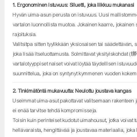
1. Ergonominen istuvuus: Siluetti, joka liikkuu mukanasi
Hyvän uima-asun perusta on istuvuus. Uusi mallistom
vartalon luonnollista muotoa. Jokainen kaarre, jokainen
rajoituksia.
Valitsitpa sitten tyylikkään yksiosaisen tai säädettävän, 
joka lisää itseluottamusta. Solmittavat yksityiskohdat (
vartalotyyppiset naiset voivat löytää täydellisen istuvu
suunnittelua, joka on syntynyt kymmenen vuoden kokem
2. Tinkimätöntä mukavuutta: Neulottu joustava kangas
Useimmat uima-asut pakottavat valitsemaan rakenteen j
ei enää tarvitse tehdä kompromisseja.
Toisin kuin perinteiset kudotut uimahousut, jotka voivat t
hellävaraista, hengittävää ja joustavaa materiaalia, joka