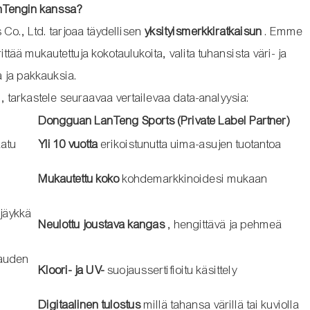
LanTengin kanssa?
Co., Ltd. tarjoaa täydellisen
yksityismerkkiratkaisun
. Emme
ttää mukautettuja kokotaulukoita, valita tuhansista väri- ja
a ja pakkauksia.
i, tarkastele seuraavaa vertailevaa data-analyysia:
Dongguan LanTeng Sports (Private Label Partner)
aatu
Yli 10 vuotta
erikoistunutta uima-asujen tuotantoa
Mukautettu koko
kohdemarkkinoidesi mukaan
 jäykkä
Neulottu joustava kangas
, hengittävä ja pehmeä
kauden
Kloori- ja UV-
suojaussertifioitu käsittely
Digitaalinen tulostus
millä tahansa värillä tai kuviolla