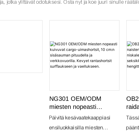
a, jotka ylittävät odotuksesi. Osta nyt ja koe juuri sinulle räät
NG301 OEM/ODM
OB20
miesten nopeasti
raid
kuivuvat cargo-
kolm
Päivitä kesävaatekaappiasi
Tässä
uimashortsit, 10 cm:n
joss
ensiluokkaisilla miesten
päänt
sisäsauman pituudella ja
selk
nopeasti kuivuvilla cargo-
jotka