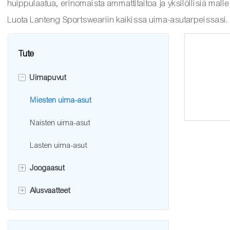
huippulaatua, erinomaista ammattitaitoa ja yksilöllisiä mallej
Luota Lanteng Sportsweariin kaikissa uima-asutarpeissasi.
Tute
-
Uimapuvut
Miesten uima-asut
Naisten uima-asut
Lasten uima-asut
+
Joogaasut
+
Alusvaatteet
Urheiluliivit
Jooga leggingsit
Miesten alusvaatteet