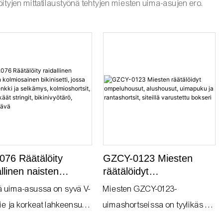
älöityjen mittatilaustyönä tehtyjen miesten uima-asujen ero.
76 Räätälöity
GZCY-0123 Miesten
allinen naisten
räätälöidyt
iosainen bikinisetti,
ompeluhousut,
 uima-asussa on syvä V-
Miesten GZCY-0123-
a niskalenkki ja
alushousut, uimapuku ja
ie ja korkeat lahkeensuut,
uimashortseissa on tyylikäs ja
ämys, kolmioshortsit,
rantashortsit, siteillä
 on suunniteltu tarjoamaan
räätälöity muotoilu, joka