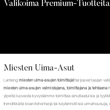
Valikoima Premium-Tuotteita
Miesten Uima-Asut
Lanteng
miesten uima-asujen toimittajat
tarjoavat laajan val
miesten uima-asujen valmistajana, toimittajana ja tehtaana
K
ylpeitä luovasta kyvystämme toimittaa ainutlaatuisia ja tyyli
trendikkäitä boardshortseja tai käytännöllisiä uimahousuja, 