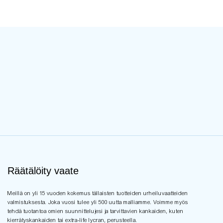
Western Uni
Maksu: 30% t
70% maksut
lähettämistä
Min.Oder Mä
tyyliä kohti v
ODM & OEM:
Portti: Shen
Sertifiointi
Räätälöity vaate
Meillä on yli 15 vuoden kokemus tällaisten tuotteiden urheiluvaatteiden
valmistuksesta. Joka vuosi tulee yli 500 uutta malliamme. Voimme myös
tehdä tuotantoa omien suunnittelujesi ja tarvittavien kankaiden, kuten
kierrätyskankaiden tai extra-life lycran, perusteella.