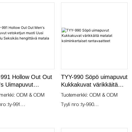
kkäät stringit,
varustettu bokseri
nivyötärö, hengittävä
an istuvuuden ja
yhdistää pikkuhousuja ja
tamaan liikkuvuutta
rantashortseja monipuoliseksi
 tai rannalla aktiviteettien
uima-asuksi. Ne on valmistettu
a. Kierrätetystä kankaasta
mukavasta, nopeasti
stettu uima-asu tarjoaa
kuivuvasta kankaasta ja niissä
istöystävällisen
on tukeva vyötärönauha, joten
oehdon tinkimättä
ne tarjoavat sekä tyyliä että
uskyvystä tai tuesta.
toimivuutta aktiivisiin ranta- tai
991 Hollow Out Out
TYY-990 Söpö uimapuvut
uima-allaspäiviin.
s Uimapuvut
Kukkakuvat värikkäitä
ketjun muoti Uusi
matalat kolminkertaiset
emerkki: ODM & ODM
Tuotemerkki: ODM & ODM
oilu Seksikäs
rantavaatteet
nro :ty-991
Tyyli nro :ty-990
ittävä matala kerros
shinta: Neuvottele
Tehdashinta: Neuvottele
tuskyky: neuvottele
Toimituskyky: neuvottele