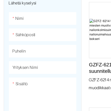
Lähetä kyselysi
Jooga setti
Naisten alusvaatteet
Miesten joogaasut
Lasten alusvaatteet
Nimi
Naisten joogavaatteet
Sensual vaatteet
Sähköposti
Lasten joogavaatteet
Puhelin
GZFZ-621
Yrityksen Nimi
suunnitell
muotiväri
GZFZ-6214 
nailonkol
Sisältö
muodikkaat 
nailonuim
valmistetut
miesten ly
ovat tyylikk