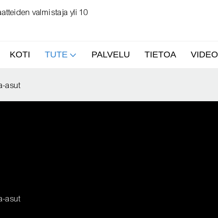
tteiden valmistaja yli 10
KOTI
TUTE
PALVELU
TIETOA
VIDEO
a-asut
a-asut