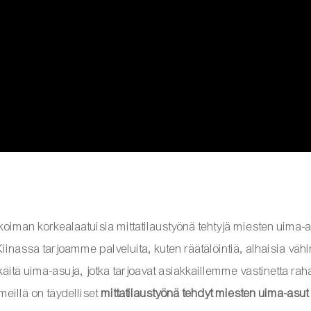
ikoiman korkealaatuisia mittatilaustyönä tehtyjä miesten uima-
iinassa tarjoamme palveluita, kuten räätälöintiä, alhaisia ​​v
kkäitä uima-asuja, jotka tarjoavat asiakkaillemme vastinetta rah
meillä on täydelliset
mittatilaustyönä tehdyt miesten uima-asut