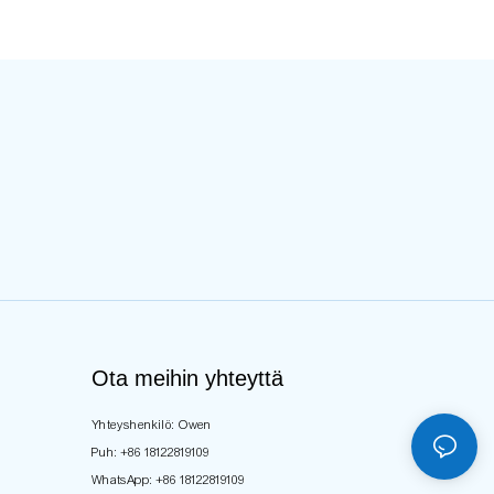
rn Union, T/T, PayPal
Western Union, T/T, PayPal
: 30% talletus ja saldo
Maksu: 30% talletus ja saldo
maksut ennen
70% maksut ennen
tämistä
lähettämistä
der Määrä: 100 Setriä
Min.Oder Määrä: 100 Setriä
 kohti väriä kohti
tyyliä kohti väriä kohti
& OEM: hyväksyttävä
ODM & OEM: hyväksyttävä
i: Shenzhen Port
Portti: Shenzhen Port
fiointi: BSCI, ISO19001
Sertifiointi: BSCI, ISO19001
Ota meihin yhteyttä
Yhteyshenkilö: Owen
Puh: +86 18122819109
WhatsApp: +86 18122819109