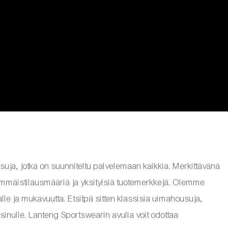
asuja, jotka on suunniteltu palvelemaan kaikkia. Merkittävänä
ähimmäistilausmääriä ja yksityisiä tuotemerkkejä. Olemme
alle ja mukavuutta. Etsitpä sitten klassisia uimahousuja,
sinulle. Lanteng Sportswearin avulla voit odottaa