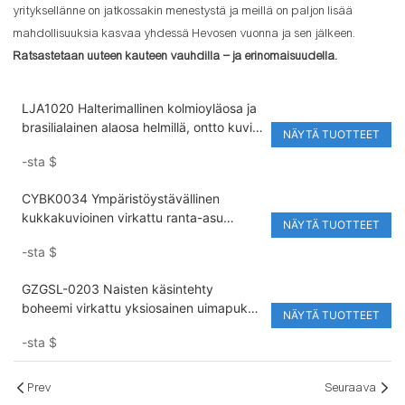
yrityksellänne on jatkossakin menestystä ja meillä on paljon lisää
mahdollisuuksia kasvaa yhdessä Hevosen vuonna ja sen jälkeen.
Ratsastetaan uuteen kauteen vauhdilla – ja erinomaisuudella.
LJA1020 Halterimallinen kolmioyläosa ja
brasilialainen alaosa helmillä, ontto kuvio
NÄYTÄ TUOTTEET
ja muokattavissa oleva vyötärölogo
-sta
$
ranta-uimamekkoon ja bikinisettiin
CYBK0034 Ympäristöystävällinen
kukkakuvioinen virkattu ranta-asu
NÄYTÄ TUOTTEET
Seksikäs kudottu pitsi-bikinisetti
-sta
$
uimamekko virkattu bikini
GZGSL-0203 Naisten käsintehty
boheemi virkattu yksiosainen uimapuku,
NÄYTÄ TUOTTEET
jossa halterikaulus ja sivuleikkaukset
-sta
$
Prev
Seuraava