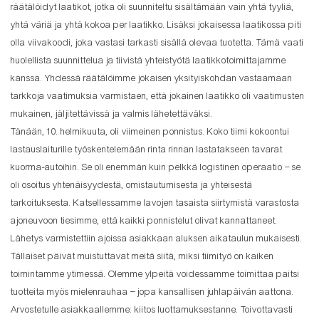
räätälöidyt laatikot, jotka oli suunniteltu sisältämään vain yhtä tyyliä,
yhtä väriä ja yhtä kokoa per laatikko. Lisäksi jokaisessa laatikossa piti
olla viivakoodi, joka vastasi tarkasti sisällä olevaa tuotetta. Tämä vaati
huolellista suunnittelua ja tiivistä yhteistyötä laatikkotoimittajamme
kanssa. Yhdessä räätälöimme jokaisen yksityiskohdan vastaamaan
tarkkoja vaatimuksia varmistaen, että jokainen laatikko oli vaatimusten
mukainen, jäljitettävissä ja valmis lähetettäväksi.
Tänään, 10. helmikuuta, oli viimeinen ponnistus. Koko tiimi kokoontui
lastauslaiturille työskentelemään rinta rinnan lastatakseen tavarat
kuorma-autoihin. Se oli enemmän kuin pelkkä logistinen operaatio – se
oli osoitus yhtenäisyydestä, omistautumisesta ja yhteisestä
tarkoituksesta. Katsellessamme lavojen tasaista siirtymistä varastosta
ajoneuvoon tiesimme, että kaikki ponnistelut olivat kannattaneet.
Lähetys varmistettiin ajoissa asiakkaan aluksen aikataulun mukaisesti.
Tällaiset päivät muistuttavat meitä siitä, miksi tiimityö on kaiken
toimintamme ytimessä. Olemme ylpeitä voidessamme toimittaa paitsi
tuotteita myös mielenrauhaa – jopa kansallisen juhlapäivän aattona.
Arvostetulle asiakkaallemme: kiitos luottamuksestanne. Toivottavasti