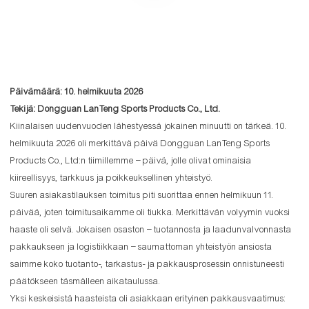
Päivämäärä: 10. helmikuuta 2026
Tekijä: Dongguan LanTeng Sports Products Co., Ltd.
Kiinalaisen uudenvuoden lähestyessä jokainen minuutti on tärkeä. 10.
helmikuuta 2026 oli merkittävä päivä Dongguan LanTeng Sports
Products Co., Ltd:n tiimillemme – päivä, jolle olivat ominaisia ​​
kiireellisyys, tarkkuus ja poikkeuksellinen yhteistyö.
Suuren asiakastilauksen toimitus piti suorittaa ennen helmikuun 11.
päivää, joten toimitusaikamme oli tiukka. Merkittävän volyymin vuoksi
haaste oli selvä. Jokaisen osaston – tuotannosta ja laadunvalvonnasta
pakkaukseen ja logistiikkaan – saumattoman yhteistyön ansiosta
saimme koko tuotanto-, tarkastus- ja pakkausprosessin onnistuneesti
päätökseen täsmälleen aikataulussa.
Yksi keskeisistä haasteista oli asiakkaan erityinen pakkausvaatimus: