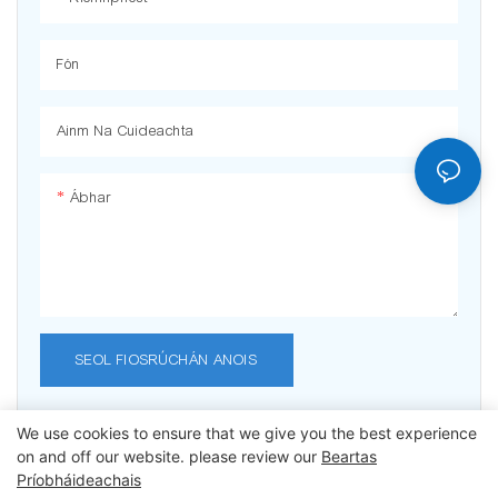
Min.Ordú Cainníocht: 100sets in
Min.Ordú Cainníocht: 100sets in
aghaidh an stíl in aghaidh an
aghaidh an stíl in aghaidh an
Fón
datha
datha
ODM & OEM: Inghlactha
ODM & OEM: Inghlactha
Port: Shenzhen Port
Port: Shenzhen Port
Ainm Na Cuideachta
Deimhniú: BSCI, ISO19001
Deimhniú: BSCI, ISO19001
Ábhar
SEOL FIOSRÚCHÁN ANOIS
We use cookies to ensure that we give you the best experience
on and off our website. please review our
Beartas
Príobháideachais
Cóipcheart © 2025 Dongguan Lanteng Sports Products Co., Ltd. |