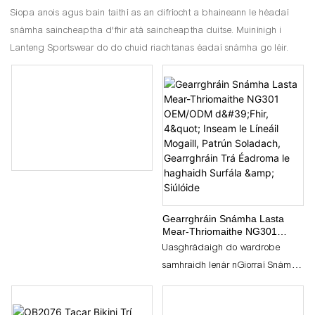
Siopa anois agus bain taithí as an difríocht a bhaineann le héadaí
snámha saincheaptha d'fhir atá saincheaptha duitse. Muinínigh i
Lanteng Sportswear do do chuid riachtanas éadaí snámha go léir.
Gearrghráin Snámha Lasta
Mear-Thriomaithe NG301
OEM/ODM d'Fhir, 4" Inseam le
Uasghrádaigh do wardrobe
Líneáil Mogaill, Patrún
samhraidh lenár nGiorraí Snámha
Soladach, Gearrghráin Trá
Éadroma le haghaidh Surfála &
Tapa-Thriomaithe d'Fhir, atá
Siúlóide
deartha le haghaidh