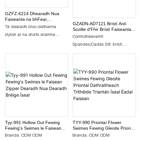
mhargaí miondíola agus
isteach ar fheidhmíocht ná ar
agus feidhmiúlacht araon ar fáil
mórdhíola araon.
GZFZ-6214 Dhearadh Nua
thacaíocht.
do laethanta gníomhacha ar an
Faiseanta na bhFear,
trá nó sa linn snámha.
GZADN-AD7121 Brístí Ard-
Dathanna Meaitseála, Triantán
Tá dearadh bloc-dathanna
Scoilte d'Fhir Brístí Faiseanta
Níolóin, Gearrsáin Snámha
stylish ar na shorts snámha
Íseal-Choim le Lógó agus
Níolóin, Fo-éadaí
Comhdhéanamh:
Banda Cósta do Fhir Brístí
Dornálaíochta d'Fhir
triantánacha níolóin faisin GZFZ-
Spandex/Cadás Stíl: brístí
Snámha le Lógó agus le Crios
6214 d'fhir, ag cumasc dathanna
dornálaíochta Cineál patrún:
beoga le haghaidh cuma nua-
Dath soladach Cineál táirge:
aimseartha. Déanta as níolón
dornálaithe & brístí Cineál ardú:
éadrom, a thriomú go tapa,
Íseal-ardú Gné: In-análaithe
cuireann na shorts snámha stíl
Cineál fabraice: Cniotáilte
ghearr seo compord agus
marthanacht ar fáil le haghaidh
laethanta gníomhacha ar an trá
nó ar an linn snámha.
Tyy-991 Hollow Out Fewing
TYY-990 Priontaí Flower
Fewing's Swimes le Faisean
Swimes Fewing Gleoite Priontaí
Zipper Dearadh Nua Dearadh
Dathraitheach Tríthéide
Branda: ODM ODM
Branda: ODM ODM
Bréige Íseal
Triantán Íseal Éadaí Faisean