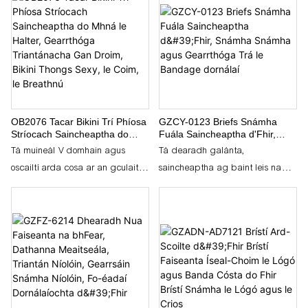
solúbthachta agus compord.
Cibé an bhfuil tú ag bualadh na
dtonnta, ag luí ar an trá, nó ag
iniúchadh an taobh amuigh, is
iad na giorraí seo do rogha. Le
huaim istigh 4 orlach, fabraic
poileistear éadrom, agus líneáil
OB2076 Tacar Bikini Trí Phíosa
GZCY-0123 Briefs Snámha
mogalra ionsuite, cuireann siad
Stríocach Saincheaptha do
Fuála Saincheaptha d'Fhir,
an chothromaíocht foirfe idir stíl
Mhná le Halter, Gearrthóga
Snámha Snámha agus
Tá muineál V domhain agus
Tá dearadh galánta,
agus feidhmiúlacht ar fáil.
Triantánacha Gan Droim, Bikini
Gearrthóga Trá le Bandage
oscailtí arda cosa ar an gculaith
saincheaptha ag baint leis na
Thongs Sexy, le Coim, le
dornálaí
Cinntíonn an crios leaisteach le
Breathnú
snámha seo, atá deartha chun
Trunks Snámha Fuála
sreangán tarraingthe go
feistiú compordach a sholáthar a
Saincheaptha GZCY-0123 d'Fhir,
bhfeistíonn sé go slán, agus
fheabhsaíonn soghluaisteacht le
ina gcomhcheanglaítear brístí
cuireann ilphócaí neart stórála ar
linn snámha nó gníomhaíochtaí
agus shorts trá le haghaidh
fáil do do chuid riachtanas. Ar
trá. Déanta as fabraic
éadaí snámha ildánacha. Déanta
fáil i bpátrúin sholadacha agus
athchúrsáilte, cuireann sé rogha
as fabraic chompordach a
roghanna pacála saincheaptha,
atá feasach don chomhshaol ar
thriomú go tapa agus crios
tá na giorraí seo oiriúnach do
fáil do chulaith snámha gan cur
bannaí slán, cuireann siad stíl