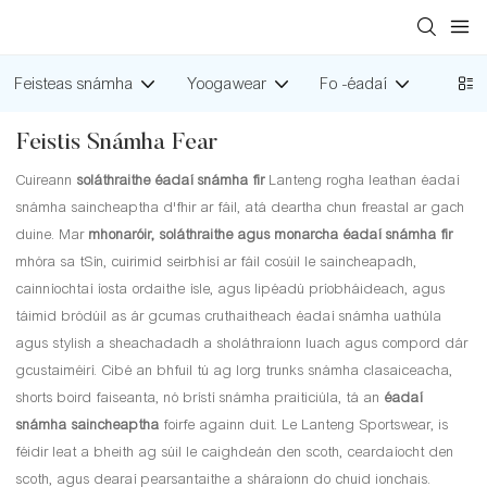
Feisteas snámha
Yoogawear
Fo -éadaí
Feistis Snámha Fear
Cuireann
soláthraithe éadaí snámha fir
Lanteng rogha leathan éadaí
snámha saincheaptha d'fhir ar fáil, atá deartha chun freastal ar gach
duine. Mar
mhonaróir, soláthraithe agus monarcha éadaí snámha fir
mhóra sa tSín, cuirimid seirbhísí ar fáil cosúil le saincheapadh,
cainníochtaí íosta ordaithe ísle, agus lipéadú príobháideach, agus
táimid bródúil as ár gcumas cruthaitheach éadaí snámha uathúla
agus stylish a sheachadadh a sholáthraíonn luach agus compord dár
gcustaiméirí. Cibé an bhfuil tú ag lorg trunks snámha clasaiceacha,
shorts boird faiseanta, nó brístí snámha praiticiúla, tá an
éadaí
snámha saincheaptha
foirfe againn duit. Le Lanteng Sportswear, is
féidir leat a bheith ag súil le caighdeán den scoth, ceardaíocht den
scoth, agus dearaí pearsantaithe a sháraíonn do chuid ionchais.