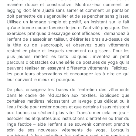
manière douce et constructive. Montrez-leur comment un
legging doit être ajusté sans serrer et comment un pantalon
doit permettre de s'agenouiller et de se pencher sans glisser.
Utilisez un langage simple et positif, en insistant sur le fait
qu'une bonne coupe favorise le jeu et l'activité physique. Des
exercices pratiques d'essayage sont efficaces : demandez à
l'enfant de s'asseoir en tailleur, d'étirer les bras au-dessus de
la tête ou de s'accroupir, et observez quels vêtements
restent en place et lesquels remontent ou glissent. Pour les
plus jeunes, rendez les tests ludiques : inventez un petit
parcours d'obstacles ou une série de postures de yoga qu'ils
peuvent réaliser en essayant différents vêtements. Félicitez-
les pour leurs observations et encouragez-les à dire ce qui
leur convient le mieux et pourquoi.
De plus, enseignez les bases de l'entretien des vêtements
dans le cadre de l'éducation aux textiles. Expliquez que
certaines matières nécessitent un lavage plus délicat ou à
l'eau froide pour rester douces et que certains tissus résistent
aux taches ou sèchent plus vite. Transformer cela en jeu –
associer les étiquettes aux instructions d'entretien ou trier du
linge factice – aide l'enfant à se souvenir comment prendre
soin de ses nouveaux vêtements de yoga. Lorsqu'ils
participent à leur entretien, les enfants sont plus enclins à