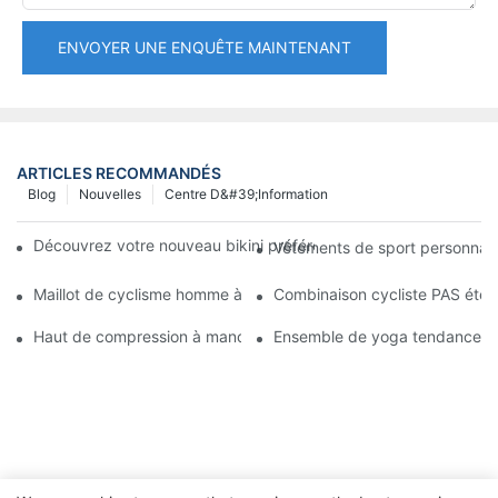
ENVOYER UNE ENQUÊTE MAINTENANT
ARTICLES RECOMMANDÉS
Blog
Nouvelles
Centre D&#39;information
Découvrez votre nouveau bikini préféré : haut push-up et bas é
Vêtements de sport personnalisé
Maillot de cyclisme homme à séchage rapide, manches courtes, 
Combinaison cycliste PAS été 
Haut de compression à manches longues pour homme, séchage rapi
Ensemble de yoga tendance pou