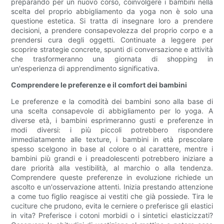
preparando per un nuovo corso, coinvolgere i bambini nella
scelta del proprio abbigliamento da yoga non è solo una
questione estetica. Si tratta di insegnare loro a prendere
decisioni, a prendere consapevolezza del proprio corpo e a
prendersi cura degli oggetti. Continuate a leggere per
scoprire strategie concrete, spunti di conversazione e attività
che trasformeranno una giornata di shopping in
un'esperienza di apprendimento significativa.
Comprendere le preferenze e il comfort dei bambini
Le preferenze e la comodità dei bambini sono alla base di
una scelta consapevole di abbigliamento per lo yoga. A
diverse età, i bambini esprimeranno gusti e preferenze in
modi diversi: i più piccoli potrebbero rispondere
immediatamente alle texture, i bambini in età prescolare
spesso scelgono in base al colore o al carattere, mentre i
bambini più grandi e i preadolescenti potrebbero iniziare a
dare priorità alla vestibilità, al marchio o alla tendenza.
Comprendere queste preferenze in evoluzione richiede un
ascolto e un'osservazione attenti. Inizia prestando attenzione
a come tuo figlio reagisce ai vestiti che già possiede. Tira le
cuciture che prudono, evita le cerniere o preferisce gli elastici
in vita? Preferisce i cotoni morbidi o i sintetici elasticizzati?