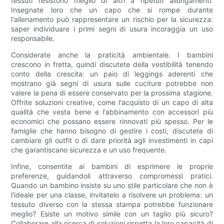
tessuti resistono meglio di altri a ripetuti allungamenti.
Insegnate loro che un capo che si rompe durante
l'allenamento può rappresentare un rischio per la sicurezza:
saper individuare i primi segni di usura incoraggia un uso
responsabile.
Considerate anche la praticità ambientale. I bambini
crescono in fretta, quindi discutete della vestibilità tenendo
conto della crescita: un paio di leggings aderenti che
mostrano già segni di usura sulle cuciture potrebbe non
valere la pena di essere conservato per la prossima stagione.
Offrite soluzioni creative, come l'acquisto di un capo di alta
qualità che vesta bene e l'abbinamento con accessori più
economici che possano essere rinnovati più spesso. Per le
famiglie che hanno bisogno di gestire i costi, discutete di
cambiare gli outfit o di dare priorità agli investimenti in capi
che garantiscano sicurezza e un uso frequente.
Infine, consentite ai bambini di esprimere le proprie
preferenze, guidandoli attraverso compromessi pratici.
Quando un bambino insiste su uno stile particolare che non è
l'ideale per una classe, invitatelo a risolvere un problema: un
tessuto diverso con la stessa stampa potrebbe funzionare
meglio? Esiste un motivo simile con un taglio più sicuro?
Collaborare alla ricerca di soluzioni rispetta la loro capacità di