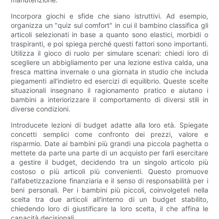
Incorpora giochi e sfide che siano istruttivi. Ad esempio,
organizza un "quiz sul comfort" in cui il bambino classifica gli
articoli selezionati in base a quanto sono elastici, morbidi o
traspiranti, e poi spiega perché questi fattori sono importanti.
Utilizza il gioco di ruolo per simulare scenari: chiedi loro di
scegliere un abbigliamento per una lezione estiva calda, una
fresca mattina invernale o una giornata in studio che includa
piegamenti all'indietro ed esercizi di equilibrio. Queste scelte
situazionali insegnano il ragionamento pratico e aiutano i
bambini a interiorizzare il comportamento di diversi stili in
diverse condizioni.
Introducete lezioni di budget adatte alla loro età. Spiegate
concetti semplici come confronto dei prezzi, valore e
risparmio. Date ai bambini più grandi una piccola paghetta o
mettete da parte una parte di un acquisto per farli esercitare
a gestire il budget, decidendo tra un singolo articolo più
costoso o più articoli più convenienti. Questo promuove
l'alfabetizzazione finanziaria e il senso di responsabilità per i
beni personali. Per i bambini più piccoli, coinvolgeteli nella
scelta tra due articoli all'interno di un budget stabilito,
chiedendo loro di giustificare la loro scelta, il che affina le
capacità decisionali.