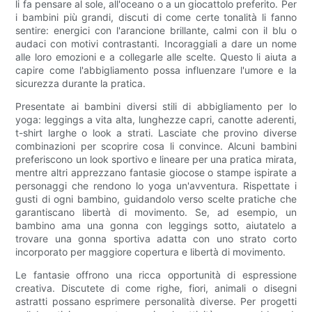
li fa pensare al sole, all'oceano o a un giocattolo preferito. Per
i bambini più grandi, discuti di come certe tonalità li fanno
sentire: energici con l'arancione brillante, calmi con il blu o
audaci con motivi contrastanti. Incoraggiali a dare un nome
alle loro emozioni e a collegarle alle scelte. Questo li aiuta a
capire come l'abbigliamento possa influenzare l'umore e la
sicurezza durante la pratica.
Presentate ai bambini diversi stili di abbigliamento per lo
yoga: leggings a vita alta, lunghezze capri, canotte aderenti,
t-shirt larghe o look a strati. Lasciate che provino diverse
combinazioni per scoprire cosa li convince. Alcuni bambini
preferiscono un look sportivo e lineare per una pratica mirata,
mentre altri apprezzano fantasie giocose o stampe ispirate a
personaggi che rendono lo yoga un'avventura. Rispettate i
gusti di ogni bambino, guidandolo verso scelte pratiche che
garantiscano libertà di movimento. Se, ad esempio, un
bambino ama una gonna con leggings sotto, aiutatelo a
trovare una gonna sportiva adatta con uno strato corto
incorporato per maggiore copertura e libertà di movimento.
Le fantasie offrono una ricca opportunità di espressione
creativa. Discutete di come righe, fiori, animali o disegni
astratti possano esprimere personalità diverse. Per progetti