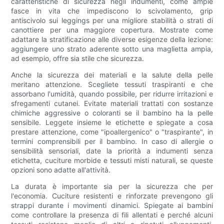
caratteristiche di sicurezza negli indumenti, come ampie
fasce in vita che impediscono lo scivolamento, grip
antiscivolo sui leggings per una migliore stabilità o strati di
canottiere per una maggiore copertura. Mostrate come
adattare la stratificazione alle diverse esigenze della lezione:
aggiungere uno strato aderente sotto una maglietta ampia,
ad esempio, offre sia stile che sicurezza.
Anche la sicurezza dei materiali e la salute della pelle
meritano attenzione. Scegliete tessuti traspiranti e che
assorbano l'umidità, quando possibile, per ridurre irritazioni e
sfregamenti cutanei. Evitate materiali trattati con sostanze
chimiche aggressive o coloranti se il bambino ha la pelle
sensibile. Leggete insieme le etichette e spiegate a cosa
prestare attenzione, come "ipoallergenico" o "traspirante", in
termini comprensibili per il bambino. In caso di allergie o
sensibilità sensoriali, date la priorità a indumenti senza
etichetta, cuciture morbide e tessuti misti naturali, se queste
opzioni sono adatte all'attività.
La durata è importante sia per la sicurezza che per
l'economia. Cuciture resistenti e rinforzate prevengono gli
strappi durante i movimenti dinamici. Spiegate ai bambini
come controllare la presenza di fili allentati e perché alcuni