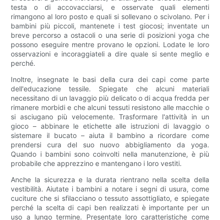
testa o di accovacciarsi, e osservate quali elementi
rimangono al loro posto e quali si sollevano o scivolano. Per i
bambini più piccoli, mantenete i test giocosi; inventate un
breve percorso a ostacoli o una serie di posizioni yoga che
possono eseguire mentre provano le opzioni. Lodate le loro
osservazioni e incoraggiateli a dire quale si sente meglio e
perché.
Inoltre, insegnate le basi della cura dei capi come parte
dell'educazione tessile. Spiegate che alcuni materiali
necessitano di un lavaggio più delicato o di acqua fredda per
rimanere morbidi e che alcuni tessuti resistono alle macchie o
si asciugano più velocemente. Trasformare l'attività in un
gioco – abbinare le etichette alle istruzioni di lavaggio o
sistemare il bucato – aiuta il bambino a ricordare come
prendersi cura del suo nuovo abbigliamento da yoga.
Quando i bambini sono coinvolti nella manutenzione, è più
probabile che apprezzino e mantengano i loro vestiti.
Anche la sicurezza e la durata rientrano nella scelta della
vestibilità. Aiutate i bambini a notare i segni di usura, come
cuciture che si sfilacciano o tessuto assottigliato, e spiegate
perché la scelta di capi ben realizzati è importante per un
uso a lungo termine. Presentate loro caratteristiche come