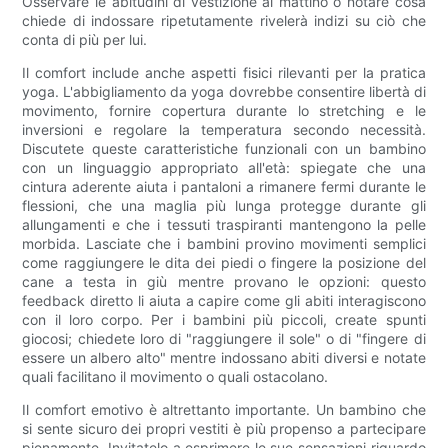
Osservare le abitudini di vestizione al mattino o notare cosa
chiede di indossare ripetutamente rivelerà indizi su ciò che
conta di più per lui.
Il comfort include anche aspetti fisici rilevanti per la pratica
yoga. L'abbigliamento da yoga dovrebbe consentire libertà di
movimento, fornire copertura durante lo stretching e le
inversioni e regolare la temperatura secondo necessità.
Discutete queste caratteristiche funzionali con un bambino
con un linguaggio appropriato all'età: spiegate che una
cintura aderente aiuta i pantaloni a rimanere fermi durante le
flessioni, che una maglia più lunga protegge durante gli
allungamenti e che i tessuti traspiranti mantengono la pelle
morbida. Lasciate che i bambini provino movimenti semplici
come raggiungere le dita dei piedi o fingere la posizione del
cane a testa in giù mentre provano le opzioni: questo
feedback diretto li aiuta a capire come gli abiti interagiscono
con il loro corpo. Per i bambini più piccoli, create spunti
giocosi; chiedete loro di "raggiungere il sole" o di "fingere di
essere un albero alto" mentre indossano abiti diversi e notate
quali facilitano il movimento o quali ostacolano.
Il comfort emotivo è altrettanto importante. Un bambino che
si sente sicuro dei propri vestiti è più propenso a partecipare
pienamente. Invitatelo a esprimere le sue sensazioni riguardo