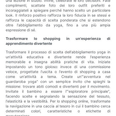
una lezione in studio. Infine, celebrate le loro decisioni. Fate
complimenti, scattate foto dei loro outfit preferiti e
incoraggiateli a spiegare perché hanno scelto un particolare
look. Il rinforzo positivo rafforza la loro fiducia in se stessi e
rafforza le capacità di scelta ponderata che si estendono
oltre l'abbigliamento da yoga, fino a una più ampia
espressione di sé.
Trasformare lo shopping in un'esperienza di
apprendimento divertente
Trasformare il processo di scelta dell'abbigliamento yoga in
un'attività educativa e divertente rende l'esperienza
memorabile e insegna abilità pratiche di vita. Iniziate
impostando un tono gioioso: invece di una commissione
veloce, progettate l'uscita o l'evento di shopping a casa
come un'attività a tema. Create un'"avventura nel
guardaroba yoga" con un semplice invito che spieghi la
missione: trovare abiti comodi e divertenti per il movimento.
Invitate il bambino a essere l'"esploratore principale",
facendo scelte e segnalando la sensazione del tessuto,
l'elasticità e la vestibilità. Per lo shopping online, trasformate
la navigazione in una caccia al tesoro in cui il bambino cerca
determinati colori, caratteristiche o etichette di
manutenzione.