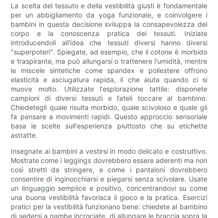
La scelta del tessuto e della vestibilità giusti è fondamentale
per un abbigliamento da yoga funzionale, e coinvolgere i
bambini in questa decisione sviluppa la consapevolezza del
corpo e la conoscenza pratica dei tessuti. Iniziate
introducendoli all'idea che tessuti diversi hanno diversi
"superpoteri". Spiegate, ad esempio, che il cotone è morbido
e traspirante, ma può allungarsi o trattenere l'umidità, mentre
le miscele sintetiche come spandex e poliestere offrono
elasticità e asciugatura rapida, il che aiuta quando ci si
muove molto. Utilizzate l'esplorazione tattile: disponete
campioni di diversi tessuti e fateli toccare al bambino.
Chiedetegli quale risulta morbido, quale scivoloso e quale gli
fa pensare a movimenti rapidi. Questo approccio sensoriale
basa le scelte sull'esperienza piuttosto che su etichette
astratte.
Insegnate ai bambini a vestirsi in modo delicato e costruttivo.
Mostrate come i leggings dovrebbero essere aderenti ma non
così stretti da stringere, e come i pantaloni dovrebbero
consentire di inginocchiarsi e piegarsi senza scivolare. Usate
un linguaggio semplice e positivo, concentrandovi su come
una buona vestibilità favorisca il gioco e la pratica. Esercizi
pratici per la vestibilità funzionano bene: chiedete al bambino
di sedersi a gambe incrociate, di allungare le braccia sopra la