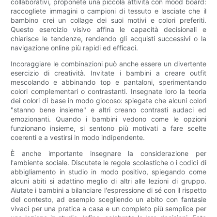
collaborativi, proponete una piccola attività con mood board:
raccogliete immagini o campioni di tessuto e lasciate che il
bambino crei un collage dei suoi motivi e colori preferiti.
Questo esercizio visivo affina le capacità decisionali e
chiarisce le tendenze, rendendo gli acquisti successivi o la
navigazione online più rapidi ed efficaci.
Incoraggiare le combinazioni può anche essere un divertente
esercizio di creatività. Invitate i bambini a creare outfit
mescolando e abbinando top e pantaloni, sperimentando
colori complementari o contrastanti. Insegnate loro la teoria
dei colori di base in modo giocoso: spiegate che alcuni colori
"stanno bene insieme" e altri creano contrasti audaci ed
emozionanti. Quando i bambini vedono come le opzioni
funzionano insieme, si sentono più motivati ​​a fare scelte
coerenti e a vestirsi in modo indipendente.
È anche importante insegnare la considerazione per
l'ambiente sociale. Discutete le regole scolastiche o i codici di
abbigliamento in studio in modo positivo, spiegando come
alcuni abiti si adattino meglio di altri alle lezioni di gruppo.
Aiutate i bambini a bilanciare l'espressione di sé con il rispetto
del contesto, ad esempio scegliendo un abito con fantasie
vivaci per una pratica a casa e un completo più semplice per