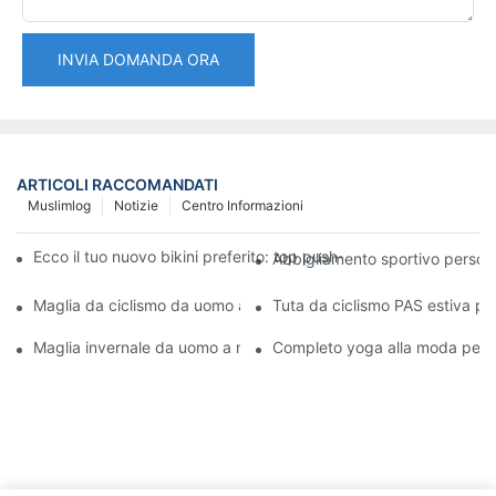
INVIA DOMANDA ORA
ARTICOLI RACCOMANDATI
Muslimlog
Notizie
Centro Informazioni
Ecco il tuo nuovo bikini preferito: top push-up e slip a vita alta 
Abbigliamento sportivo personal
Maglia da ciclismo da uomo ad asciugatura rapida, maniche cort
Tuta da ciclismo PAS estiva pe
Maglia invernale da uomo a maniche lunghe a compressione ad asc
Completo yoga alla moda per do