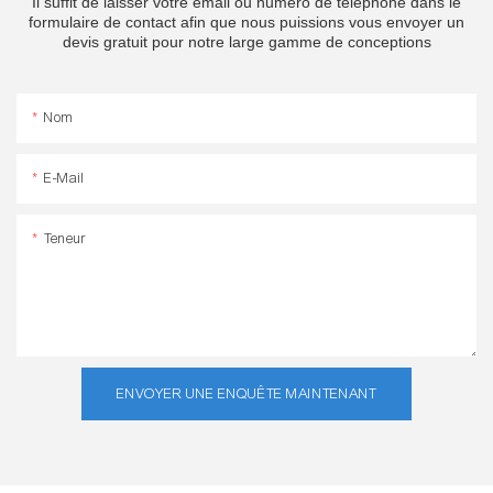
Il suffit de laisser votre email ou numéro de téléphone dans le
formulaire de contact afin que nous puissions vous envoyer un
devis gratuit pour notre large gamme de conceptions
Nom
E-Mail
Teneur
ENVOYER UNE ENQUÊTE MAINTENANT