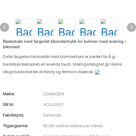
Badedrakt med fargerikt blomstertrykk for kvinner med snøring i
bikinisett
Dette fargerike bikinisettet med blomstertrykk er perfekt for å gi
badetøykolleksjonen en levende touch. Snøringsdesignet gir denne
stilige badedrakten et trendy og feminint utseende.
Merke:
ODM&OEM
Stil Nr:
XCQJ-2023
Fabrikkpris:
Forhandle
Tilgangsevne:
80 000 stykker/stykker per måned