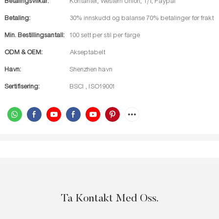
Betalingsvilkår:
Kontanter, Western Union, T/T, Paypal
Betaling:
30% innskudd og balanse 70% betalinger før frakt
Min. Bestillingsantall:
100 sett per stil per farge
ODM & OEM:
Akseptabelt
Havn:
Shenzhen havn
Sertifisering:
BSCI , ISO19001
Ta Kontakt Med Oss.