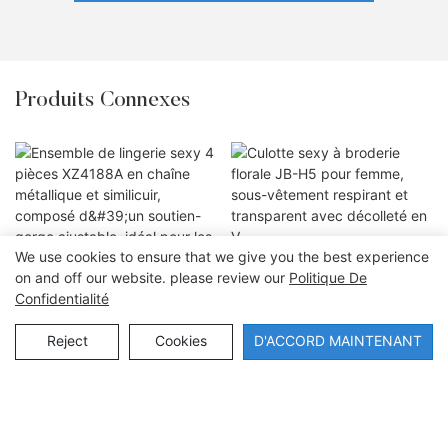
Produits Connexes
We use cookies to ensure that we give you the best experience
Culotte sexy à broderie florale
on and off our website. please review our
Politique De
JB-H5 pour femme, sous-
Confidentialité
vêtement respirant et
Ensemble de lingerie sexy 4
transparent avec décolleté en V
pièces XZ4188A en chaîne
Reject
Cookies
D'ACCORD MAINTENANT
métallique et similicuir,
composé d'un soutien-gorge
ajustable, idéal pour les soirées
Copyright © 2026 Dongguan Lanteng Sports Products Co., Ltd. |
Plan
en boîte et les rendez-vous
galants.
du site∣Politique de confidentialité