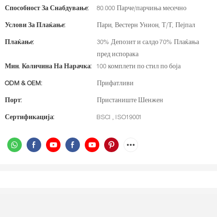
Способност За Снабдување:
80.000 Парче/парчиња месечно
Услови За Плаќање:
Пари, Вестерн Унион, Т/Т, Пејпал
Плаќање:
30% Депозит и салдо 70% Плаќања
пред испорака
Мин. Количина На Нарачка:
100 комплети по стил по боја
ODM & OEM:
Прифатливи
Порт:
Пристаниште Шенжен
Сертификација:
BSCI , ISO19001