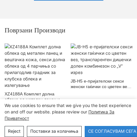
Поврзани Производи
JB-H5 е-пријателски секси
женски гаќички со цветен вез,
транспарентен дишечки
XZ4188A Комплет долна
долен комбинезон со „V“
облека од метален ланец и
изрез
вештачка кожа, секси долна
We use cookies to ensure that we give you the best experience
облека од 4 парчиња со
on and off our website. please review our
Политика За
прилагодлив градник за
Приватност
Авторски права © 2024 Dongguan Lanteng Sports Products Co., Ltd. |
клубска облека и излегување
Мапа на сајтот∣Политика за приватност
Reject
Поставки за колачиња
СЕ СОГЛАСУВАМ СЕГА