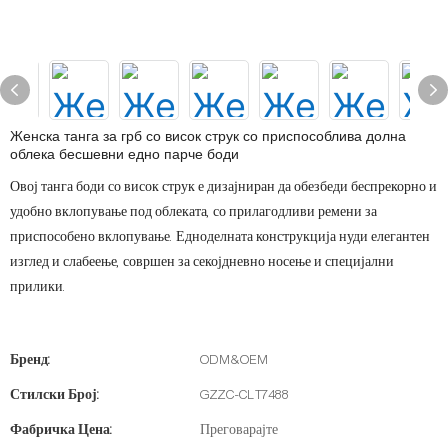
Женска танга за грб со висок струк со приспособлива долна
облека бесшевни едно парче боди
Овој танга боди со висок струк е дизајниран да обезбеди беспрекорно и
удобно вклопување под облеката, со прилагодливи ремени за
приспособено вклопување. Едноделната конструкција нуди елегантен
изглед и слабеење, совршен за секојдневно носење и специјални
прилики.
Бренд:
ODM&OEM
Стилски Број:
GZZC-CLT7488
Фабричка Цена:
Преговарајте