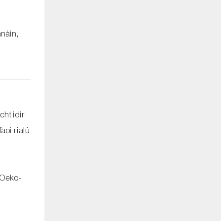
hnáin,
cht idir
aoi rialú
 Oeko-