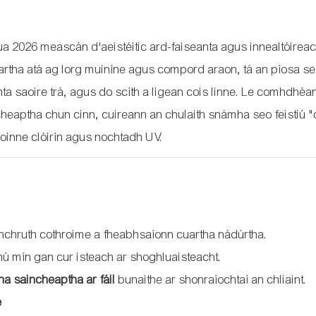
a 2026 meascán d'aeistéitic ard-faiseanta agus innealtóireac
rtha atá ag lorg muiníne agus compord araon, tá an píosa s
anta saoire trá, agus do scíth a ligean cois linne. Le comhdhé
cheaptha chun cinn, cuireann an chulaith snámha seo feistiú 
coinne clóirín agus nochtadh UV.
hchruth cothroime a fheabhsaíonn cuartha nádúrtha.
hú mín gan cur isteach ar shoghluaisteacht.
a saincheaptha ar fáil
bunaithe ar shonraíochtaí an chliaint.
e