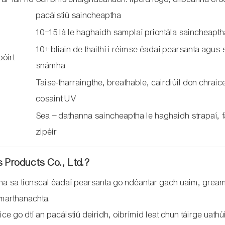
pacáistiú saincheaptha
10–15 lá le haghaidh samplaí priontála saincheapt
10+ bliain de thaithí i réimse éadaí pearsanta agu
póirt
snámha
Taise-tharraingthe, breathable, cairdiúil don chraic
cosaint UV
Sea – dathanna saincheaptha le haghaidh strapaí, f
zipéir
 Products Co., Ltd.?
ana sa tionscal éadaí pearsanta go ndéantar gach uaim, grea
marthanachta.
go dtí an pacáistiú deiridh, oibrímid leat chun táirge uathúi