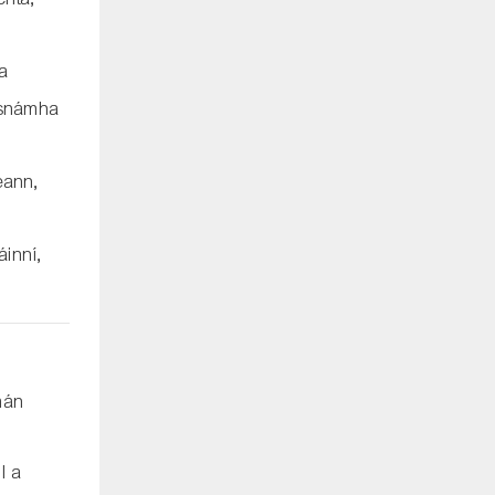
ha
s snámha
eann,
áinní,
mán
l a