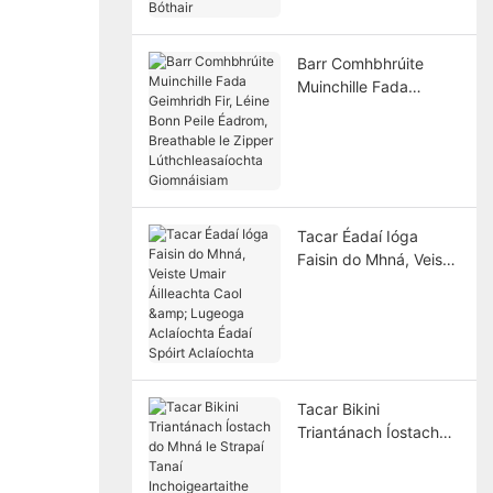
Rothar Bóthair
Barr Comhbhrúite
Muinchille Fada
Geimhridh Fir, Léine
Bonn Peile Éadrom,
Breathable le Zipper
Lúthchleasaíochta
Giomnáisiam
Tacar Éadaí Ióga
Faisin do Mhná, Veiste
Umair Áilleachta Caol
& Lugeoga Aclaíochta
Éadaí Spóirt
Aclaíochta
Tacar Bikini
Triantánach Íostach
do Mhná le Strapaí
Tanaí Inchoigeartaithe