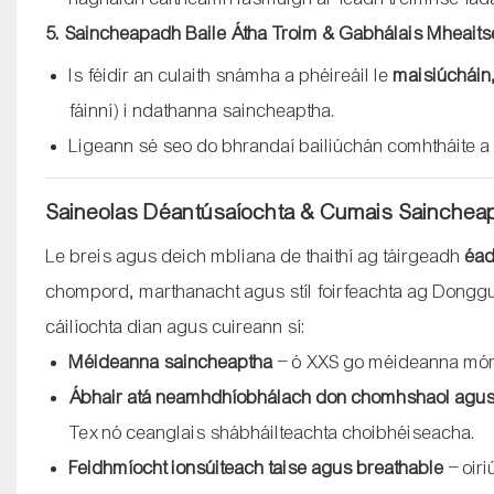
5. Saincheapadh Baile Átha Troim & Gabhálais Mheaits
Is féidir an culaith snámha a phéireáil le
maisiúcháin
fáinní) i ndathanna saincheaptha.
Ligeann sé seo do bhrandaí bailiúchán comhtháite a 
Saineolas Déantúsaíochta & Cumais Sainchea
Le breis agus deich mbliana de thaithí ag táirgeadh
éad
chompord, marthanacht agus stíl foirfeachta ag Donggu
cáilíochta dian agus cuireann sí:
Méideanna saincheaptha
– ó XXS go méideanna móra,
Ábhair atá neamhdhíobhálach don chomhshaol agus
Tex nó ceanglais shábháilteachta choibhéiseacha.
Feidhmíocht ionsúiteach taise agus breathable
– oiri