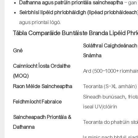
Dathanna agus patrúin priontála saincheaptha
– gan 
Seirbhísí lipéid phríobháidigh (lipéad príobháideach
agus priontaí lógó.
Tábla Comparáide Buntáiste Branda Lipéid Phr
Soláthraí Caighdeánach
Gné
Snámha
Cainníocht Íosta Ordaithe
Ard (500–1000+ ríomhai
(MOQ)
Raon Méide Saincheaptha
Teoranta (S–XL amháin)
Síneadh bunúsach, friot
Feidhmíocht Fabraice
íseal UV/clóirín
Saincheapadh Priontála &
Teoranta do phatrúin sto
Dathanna
Is minic nach bhfuil siad 