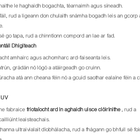
aithe le haghaidh bogachta, téarnaimh agus síneadh.
fáil, rud a ligeann don chulaith snámha bogadh leis an gcorp
e.
sé go tapa, rud a chinntíonn compord an lae ar fad.
ntáil Dhigiteach
cht amhairc agus achomharc ard-faiseanta leis.
atrún, grádán nó lógó a atáirgeadh go cruinn.
súracha atá ann cheana féin nó a gcuid saothar ealaíne féin a 
s UV
the fabraice
friotaíocht ard in aghaidh uisce clóirínithe
, rud a
ailliúint leaisteachais.
anna ultraivialait díobhálacha, rud a fhágann go bhfuil sé foi
a.