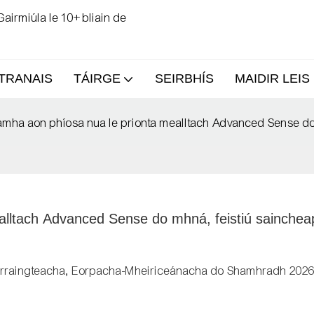
airmiúla le 10+ bliain de
TRANAIS
TÁIRGE
SEIRBHÍS
MAIDIR LEIS
ámha aon phíosa nua le prionta mealltach Advanced Sense do 
lltach Advanced Sense do mhná, feistiú saincheap
Tarraingteacha, Eorpacha-Mheiriceánacha do Shamhradh 202