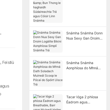
& Bun Thong le
haghaidh
Súdaireachta Trá agus
Cóisir Linn Snámha
,
Snámha Snámha Donn
Nua Sexy Gan Droim
Logáilte Bikini
Aonphíosa Simplí
Snámha Trá
 Feistiú
Snámha Snámha
Aonphíosa do Mhná
Dath Soladach
Muineál Scoop le
Pócaí do Spóirt Uisce
a agus
Trá
o
Tacar Ióga 2 phíosa
Éadrom agus
Breathable, Barr umar