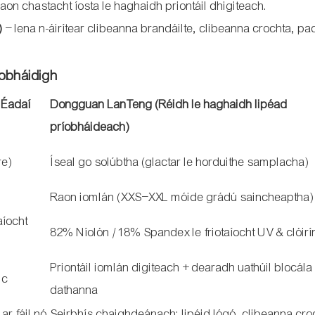
aon chastacht íosta le haghaidh priontáil dhigiteach.
)
– lena n-áirítear clibeanna brandáilte, clibeanna crochta, pac
íobháidigh
 Éadaí
Dongguan LanTeng (Réidh le haghaidh lipéad
príobháideach)
re)
Íseal go solúbtha (glactar le horduithe samplacha)
Raon iomlán (XXS–XXL móide grádú saincheaptha)
aíocht
82% Níolón / 18% Spandex le friotaíocht UV & clóirí
Priontáil iomlán digiteach + dearadh uathúil blocála
ic
dathanna
ar fáil nó
Seirbhís chaighdeánach: lipéid lógó, clibeanna cro