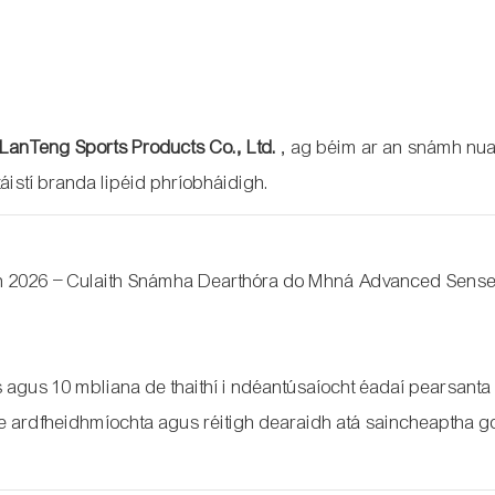
anTeng Sports Products Co., Ltd.
, ag béim ar an snámh nua
áistí branda lipéid phríobháidigh.
h 2026 – Culaith Snámha Dearthóra do Mhná Advanced Sense,
 agus 10 mbliana de thaithí i ndéantúsaíocht éadaí pearsant
lte ardfheidhmíochta agus réitigh dearaidh atá saincheaptha g