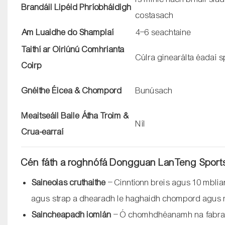
Brandáil Lipéid Phríobháidigh
costasach
Am Luaidhe do Shamplaí
4–6 seachtaine
Taithí ar Oiriúnú Comhrianta
Cúlra ginearálta éadaí s
Coirp
Gnéithe Éicea & Chompord
Bunúsach
Meaitseáil Baile Átha Troim &
Níl
Crua-earraí
Cén fáth a roghnófá Dongguan LanTeng Sports
Saineolas cruthaithe
– Cinntíonn breis agus 10 mbli
agus strap a dhearadh le haghaidh chompord agus 
Saincheapadh iomlán
– Ó chomhdhéanamh na fabraice 