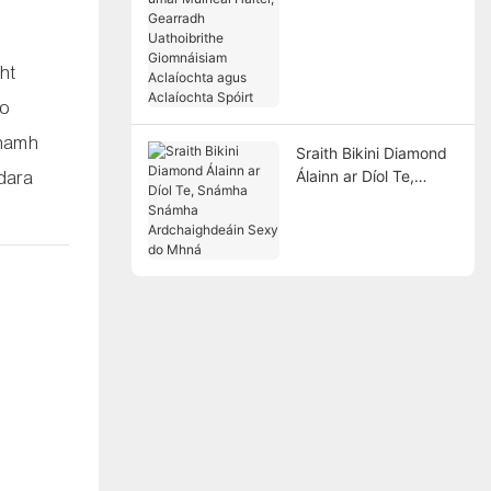
Muineál Halter,
Gearradh Uathoibrithe
Giomnáisiam
ht
Aclaíochta agus
Aclaíochta Spóirt
eo
anamh
Sraith Bikini Diamond
Álainn ar Díol Te,
"dara
Snámha Snámha
Ardchaighdeáin Sexy
do Mhná