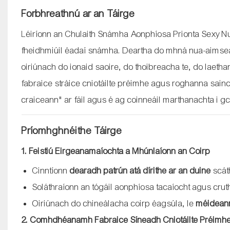
Forbhreathnú ar an Táirge
Léiríonn an Chulaith Snámha Aonphíosa Prionta Sexy Nu
fheidhmiúil éadaí snámha. Deartha do mhná nua-aimsea
oiriúnach do ionaid saoire, do thoibreacha te, do laeth
fabraice stráice cniotáilte préimhe agus roghanna sain
craiceann" ar fáil agus é ag coinneáil marthanachta i g
Príomhghnéithe Táirge
1. Feistiú Eirgeanamaíochta a Mhúnlaíonn an Coirp
Cinntíonn
dearadh patrún atá dírithe ar an duine
scát
Soláthraíonn an tógáil aonphíosa tacaíocht agus crut
Oiriúnach do chineálacha coirp éagsúla, le
méideann
2. Comhdhéanamh Fabraice Síneadh Cniotáilte Préimh