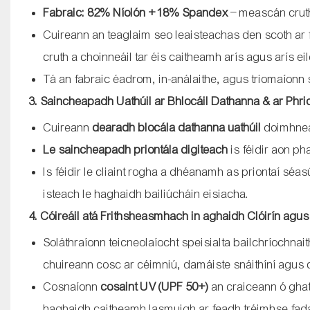
Fabraic: 82% Níolón + 18% Spandex
– meascán cruth
Cuireann an teaglaim seo leaisteachas den scoth ar 
cruth a choinneáil tar éis caitheamh arís agus arís eil
Tá an fabraic éadrom, in-análaithe, agus triomaíonn 
3. Saincheapadh Uathúil ar Bhlocáil Dathanna & ar Phrio
Cuireann
dearadh blocála dathanna uathúil
doimhnea
Le saincheapadh priontála digiteach
is féidir aon ph
Is féidir le cliaint rogha a dhéanamh as priontaí séa
isteach le haghaidh bailiúcháin eisiacha.
4. Cóireáil atá Frithsheasmhach in aghaidh Clóirín agu
Soláthraíonn teicneolaíocht speisialta bailchríochnai
chuireann cosc ​​ar céimniú, damáiste snáithíní agus c
Cosnaíonn
cosaint UV (UPF 50+)
an craiceann ó ghath
haghaidh caitheamh lasmuigh ar feadh tréimhse fad