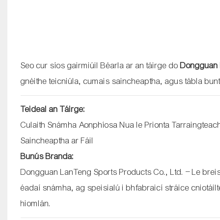
Seo cur síos gairmiúil Béarla ar an táirge do
Dongguan L
gnéithe teicniúla, cumais saincheaptha, agus tábla bunt
Teideal an Táirge:
Culaith Snámha Aonphíosa Nua le Prionta Tarraingteac
Saincheaptha ar Fáil
Bunús Branda:
Dongguan LanTeng Sports Products Co., Ltd. – Le breis
éadaí snámha, ag speisialú i bhfabraicí stráice cniotái
hiomlán.