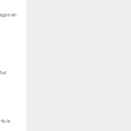
 agus an
chur
rfe le