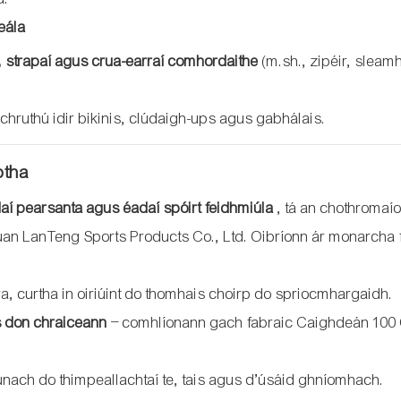
eála
, strapaí agus crua-earraí comhordaithe
(m.sh., zipéir, sleam
chruthú idir bikinis, clúdaigh-ups agus gabhálais.
ptha
aí pearsanta agus éadaí spóirt feidhmiúla
, tá an chothromaío
an LanTeng Sports Products Co., Ltd. Oibríonn ár monarcha f
 curtha in oiriúint do thomhais choirp do spriocmhargaidh.
 don chraiceann
– comhlíonann gach fabraic Caighdeán 100
únach do thimpeallachtaí te, tais agus d’úsáid ghníomhach.