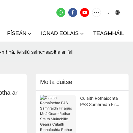
FÍSEÁN
IONAD EOLAIS
TEAGMHÁIL
mhná, feistiú saincheaptha ar fáil
Molta duitse
tha ar 
Culaith Rothaíochta
PAS Samhraidh Fir
agus Mná Gearr-
6
Rothar Sraith
Muinchille Gearra
Culaith Rothaíochta