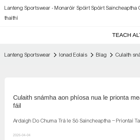
Lanteng Sportswear - Monaróir Spóirt Spóirt Saincheaptha G
thaithí
TEACH AL
Lanteng Sportswear
Ionad Eolais
Blag
Culaith sn
Culaith snámha aon phíosa nua le prionta mea
fáil
Ardaigh Do Chuma Trá le Só Saincheaptha – Priontaí 
2026-04-04