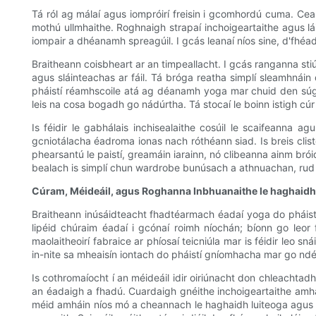
Tá ról ag málaí agus iompróirí freisin i gcomhordú cuma. Ce
mothú ullmhaithe. Roghnaigh strapaí inchoigeartaithe agus lái
iompair a dhéanamh spreagúil. I gcás leanaí níos sine, d'fhéa
Braitheann coisbheart ar an timpeallacht. I gcás ranganna sti
agus sláinteachas ar fáil. Tá bróga reatha simplí sleamhnáin
pháistí réamhscoile atá ag déanamh yoga mar chuid den súgra
leis na cosa bogadh go nádúrtha. Tá stocaí le boinn istigh c
Is féidir le gabhálais inchisealaithe cosúil le scaifeanna ag
gcniotálacha éadroma ionas nach róthéann siad. Is breis clist
phearsantú le paistí, greamáin iarainn, nó clibeanna ainm brói
bealach is simplí chun wardrobe bunúsach a athnuachan, rud 
Cúram, Méideáil, agus Roghanna Inbhuanaithe le haghaidh
Braitheann inúsáidteacht fhadtéarmach éadaí yoga do pháist
lipéid chúraim éadaí i gcónaí roimh níochán; bíonn go leor
maolaitheoirí fabraice ar phíosaí teicniúla mar is féidir leo 
in-nite sa mheaisín iontach do pháistí gníomhacha mar go nd
Is cothromaíocht í an méideáil idir oiriúnacht don chleachta
an éadaigh a fhadú. Cuardaigh gnéithe inchoigeartaithe amhail 
méid amháin níos mó a cheannach le haghaidh luiteoga agus dh