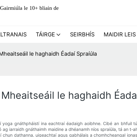
Gairmiúla le 10+ bliain de
ALTRANAIS
TÁIRGE
SEIRBHÍS
MAIDIR LEIS
Mheaitseáil le haghaidh Éadaí Spraíúla
Mheaitseáil le haghaidh Éada
aí yoga gnáthpháistí ina eachtraí éadaigh aoibhne. Cibé an bhfuil
l, nó ag iarraidh gnáthaimh maidine a dhéanamh níos spraíúla, tá an t-
 chun dathanna, uigeachtaí agus gabhálais a chomhcheangal ionas g