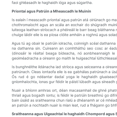
faoi ghléasadh le haghaidh ióga agus súgartha.
Priontaí agus Patrúin a Mheascadh le Muinín
Is ealaín í meascadh priontaí agus patrún atá oiriúnach go ma
chothromaíocht agus an scála an eochair do shúgradh muiníne
luiteoga leathan-stríocach a phéireáil le barr beag bláthann
chuige láidir eile is ea píosa clóite amháin a roghnú agus sol
Agus tú ag obair le patrúin iolracha, coinnigh scéal datha
na dathanna sin. Cuireann an comhtháthú seo cosc ​​​​ar éa
(dinosáir le réaltaí beaga bídeacha, nó aonbheannaigh le b
geoiméadracha a oireann go maith le huigeachtaí lúthchleasa
Is bunghnéithe ildánacha iad stríoca agus seiceanna a oirean
patrúnach. Cleas iontaofa eile is ea gabhálas patrúnach a úsá
Ós rud é go ndéantar éadaí yoga le haghaidh gluaiseachta
gníomhaíochta, ionas gur féidir le páistí lúbadh agus sínead
Nuair a bhíonn amhras ort, déan macasamhail de ghné phatrúi
thriail agus bogadh iontu; is féidir le patrúin breathnú go d
bain úsáid as sraitheanna chun rialú a dhéanamh ar cé mhéad
an patrún a nochtadh nuair is mian leat, rud a fhágann go bhfu
Sraitheanna agus Uigeachtaí le haghaidh Chompord agus S