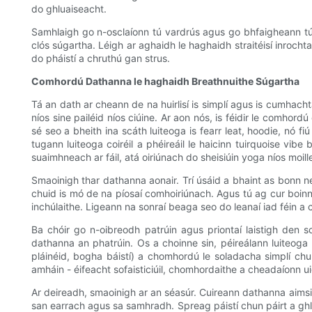
do ghluaiseacht.
Samhlaigh go n-osclaíonn tú vardrús agus go bhfaigheann tú
clós súgartha. Léigh ar aghaidh le haghaidh straitéisí inro
do pháistí a chruthú gan strus.
Comhordú Dathanna le haghaidh Breathnuithe Súgartha
Tá an dath ar cheann de na huirlisí is simplí agus is cumhacht
níos sine pailéid níos ciúine. Ar aon nós, is féidir le comh
sé seo a bheith ina scáth luiteoga is fearr leat, hoodie, nó f
tugann luiteoga coiréil a phéireáil le haicinn tuirquoise vi
suaimhneach ar fáil, atá oiriúnach do sheisiúin yoga níos moill
Smaoinigh thar dathanna aonair. Trí úsáid a bhaint as bonn ne
chuid is mó de na píosaí comhoiriúnach. Agus tú ag cur boinn d
inchúlaithe. Ligeann na sonraí beaga seo do leanaí iad féin a 
Ba chóir go n-oibreodh patrúin agus priontaí laistigh den
dathanna an phatrúin. Os a choinne sin, péireálann luiteoga
pláinéid, bogha báistí) a chomhordú le soladacha simplí chu
amháin - éifeacht sofaisticiúil, chomhordaithe a cheadaíonn u
Ar deireadh, smaoinigh ar an séasúr. Cuireann dathanna aimsir
san earrach agus sa samhradh. Spreag páistí chun páirt a gh