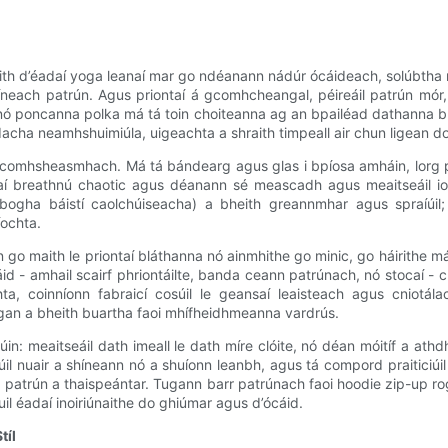
ith d’éadaí yoga leanaí mar go ndéanann nádúr ócáideach, solúbtha na 
ach patrún. Agus priontaí á gcomhcheangal, péireáil patrún mór, dá
a nó poncanna polka má tá toin choiteanna ag an bpailéad dathanna 
adacha neamhshuimiúla, uigeachta a shraith timpeall air chun ligean do
nna comhsheasmhach. Má tá bándearg agus glas i bpíosa amháin, lorg
daí breathnú chaotic agus déanann sé meascadh agus meaitseáil iom
ogha báistí caolchúiseacha) a bheith greannmhar agus spraíúil; b’
íochta.
n go maith le priontaí bláthanna nó ainmhithe go minic, go háirithe 
id - amhail scairf phriontáilte, banda ceann patrúnach, nó stocaí -
, coinníonn fabraicí cosúil le geansaí leaisteach agus cniotálac
h gan a bheith buartha faoi mhífheidhmeanna vardrús.
n: meaitseáil dath imeall le dath míre clóite, nó déan móitíf a at
ifriúil nuair a shíneann nó a shuíonn leanbh, agus tá compord praiti
 patrún a thaispeántar. Tugann barr patrúnach faoi hoodie zip-up 
il éadaí inoiriúnaithe do ghiúmar agus d’ócáid.
tíl