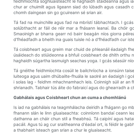
feidhmíochta soghluaisteacht le haghaidh staideanna agus ia
chur ar chuimilt agus ligeann siad do lúbadh agus casadh c
chomh daingean sin go gcuireann sé srian air.
Tá fad na muinchille agus fad na mbrístí tábhachtach. I gcás le
solúbthacht ar fáil de réir mar a fhásann leanaí. Ba chóir
Smaoinigh ar bharra gearr nó bairr beagán níos giorra péireá
d'fhéadfadh a bheith ina guais tuisle nó a d'fhéadfadh cur is
Tá coisbheart agus greim mar chuid de phleanáil éadaigh fhei
úsáideach do stiúideonna a bhfuil coisbheart de dhíth orthu nó
haghaidh súgartha lasmuigh seachas yoga. I gcás séasúir níos f
Tá gnéithe feidhmíochta cosúil le bailchríocha a ionsúnn tais
luiteoga agus uaim dhúbailte-fhuála le saolré an éadaigh i gc
i solas lag - feidhm mhachnamhach leis. Coinnigh súil ar an fh
shrianadh. Tabhair tús áite do fabraicí agus do ghearradh a 
Gabhálais agus Coisbheart chun an cuma a chomhlánú
Is iad na gabhálais na teagmhálacha deiridh a fhágann go mbra
fhanann slán le linn gluaiseachta: coinníonn bandaí ceann l
dathanna an cháir chun stíl a fheabhsú. Tá caipíní agus hataí
pacáil. Agus tú ag cur sraitheanna d'éadaí ort, is féidir le ga
a thabhairt isteach gan srian a chur le gluaiseacht.