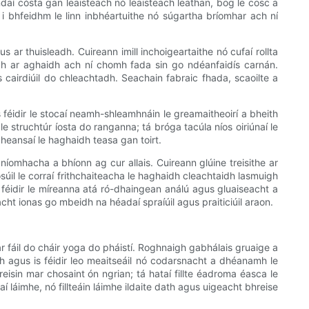
 cósta gan leaisteach nó leaisteach leathan, bog le cosc ​​a
 bhfeidhm le linn inbhéartuithe nó súgartha bríomhar ach ní
s ar thuisleadh. Cuireann imill inchoigeartaithe nó cufaí rollta
adh ar aghaidh ach ní chomh fada sin go ndéanfaidís carnán.
 cairdiúil do chleachtadh. Seachain fabraic fhada, scaoilte a
féidir le stocaí neamh-shleamhnáin le greamaitheoirí a bheith
e struchtúr íosta do ranganna; tá bróga tacúla níos oiriúnaí le
gheansaí le haghaidh teasa gan toirt.
níomhacha a bhíonn ag cur allais. Cuireann glúine treisithe ar
úil le corraí frithchaiteacha le haghaidh cleachtaidh lasmuigh
is féidir le míreanna atá ró-dhaingean análú agus gluaiseacht a
t ionas go mbeidh na héadaí spraíúil agus praiticiúil araon.
r fáil do cháir yoga do pháistí. Roghnaigh gabhálais gruaige a
h agus is féidir leo meaitseáil nó codarsnacht a dhéanamh le
eisin mar chosaint ón ngrian; tá hataí fillte éadroma éasca le
í láimhe, nó fillteáin láimhe ildaite dath agus uigeacht bhreise