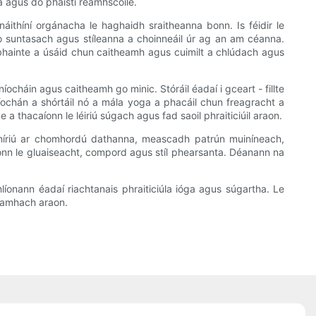
ga agus do pháistí réamhscoile.
náithíní orgánacha le haghaidh sraitheanna bonn. Is féidir le
o suntasach agus stíleanna a choinneáil úr ag an am céanna.
s inbhainte a úsáid chun caitheamh agus cuimilt a chlúdach agus
íocháin agus caitheamh go minic. Stóráil éadaí i gceart - fillte
níochán a shórtáil nó a mála yoga a phacáil chun freagracht a
hacaíonn le léiriú súgach agus fad saoil phraiticiúil araon.
dhíriú ar chomhordú dathanna, meascadh patrún muiníneach,
aíonn le gluaiseacht, compord agus stíl phearsanta. Déanann na
onann éadaí riachtanais phraiticiúla ióga agus súgartha. Le
neamhach araon.