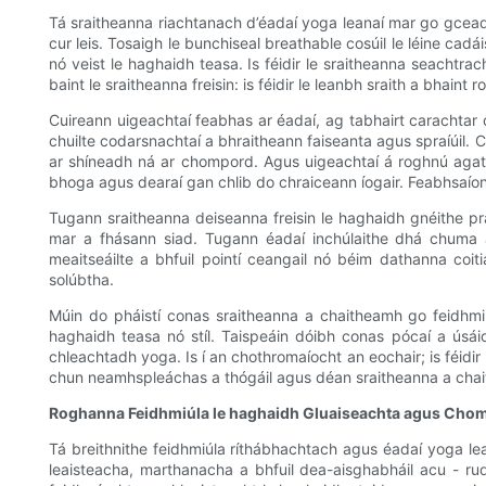
Tá sraitheanna riachtanach d’éadaí yoga leanaí mar go gcead
cur leis. Tosaigh le bunchiseal breathable cosúil le léine cadái
nó veist le haghaidh teasa. Is féidir le sraitheanna seachtra
baint le sraitheanna freisin: is féidir le leanbh sraith a bhaint
Cuireann uigeachtaí feabhas ar éadaí, ag tabhairt carachtar d
chuilte codarsnachtaí a bhraitheann faiseanta agus spraíúil. C
ar shíneadh ná ar chompord. Agus uigeachtaí á roghnú agat,
bhoga agus dearaí gan chlib do chraiceann íogair. Feabhsaíon
Tugann sraitheanna deiseanna freisin le haghaidh gnéithe prait
mar a fhásann siad. Tugann éadaí inchúlaithe dhá chuma 
meaitseáilte a bhfuil pointí ceangail nó béim dathanna coi
solúbtha.
Múin do pháistí conas sraitheanna a chaitheamh go feidhmiúil
haghaidh teasa nó stíl. Taispeáin dóibh conas pócaí a úsá
chleachtadh yoga. Is í an chothromaíocht an eochair; is féidir 
chun neamhspleáchas a thógáil agus déan sraitheanna a chai
Roghanna Feidhmiúla le haghaidh Gluaiseachta agus Cho
Tá breithnithe feidhmiúla ríthábhachtach agus éadaí yoga le
leaisteacha, marthanacha a bhfuil dea-aisghabháil acu - rud 