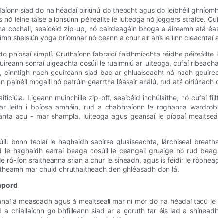
aíonn siad do na héadaí oiriúnú do theocht agus do leibhéil ghnío
s nó léine taise a ionsúnn péireáilte le luiteoga nó joggers stráice. Cui
cha cochall, seaicéid zip-up, nó cairdeagáin bhoga a áireamh atá éasc
 roimh sheisiún yoga bríomhar nó ceann a chur air arís le linn cleachtaí 
o phíosaí simplí. Cruthaíonn fabraicí feidhmíochta réidhe péireáilte 
uireann sonraí uigeachta cosúil le ruaimniú ar luiteoga, cufaí ribeacha
 cinntigh nach gcuireann siad bac ar ghluaiseacht ná nach gcuirean
n painéil mogaill nó patrúin gearrtha léasair análú, rud atá oiriúna
iciúla. Ligeann muinchille zip-off, seaicéid inchúlaithe, nó cufaí fi
ar leith i bpíosa amháin, rud a chabhraíonn le roghanna wardr
tianta acu - mar shampla, luiteoga agus geansaí le píopaí meaits
: bonn teolaí le haghaidh saoirse gluaiseachta, lárchiseal breatha
id le haghaidh earraí beaga cosúil le ceangail gruaige nó rud bea
le ró-líon sraitheanna srian a chur le síneadh, agus is féidir le róbhea
theamh mar chuid chruthaitheach den ghléasadh don lá.
mpord
anaí á meascadh agus á meaitseáil mar ní mór do na héadaí tacú le
a chiallaíonn go bhfilleann siad ar a gcruth tar éis iad a shínead