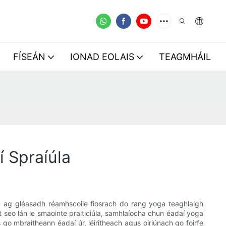
FÍSEÁN
IONAD EOLAIS
TEAGMHÁIL
í Spraíúla
 tú ag gléasadh réamhscoile fiosrach do rang yoga teaghlaigh
alt seo lán le smaointe praiticiúla, samhlaíocha chun éadaí yoga
o mbraitheann éadaí úr, léiritheach agus oiriúnach go foirfe