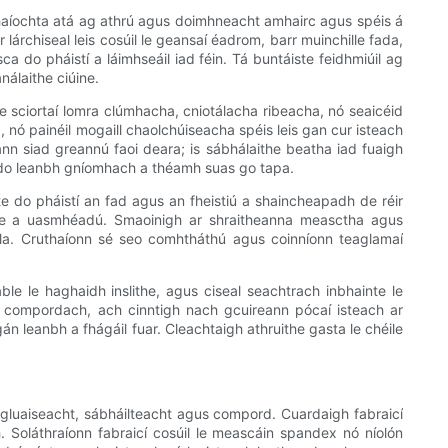
mhaíochta atá ag athrú agus doimhneacht amhairc agus spéis á
r lárchiseal leis cosúil le geansaí éadrom, barr muinchille fada,
a do pháistí a láimhseáil iad féin. Tá buntáiste feidhmiúil ag
análaithe ciúine.
le sciortaí lomra clúmhacha, cniotálacha ribeacha, nó seaicéid
, nó painéil mogaill chaolchúiseacha spéis leis gan cur isteach
n siad greannú faoi deara; is sábhálaithe beatha iad fuaigh
ch do leanbh gníomhach a théamh suas go tapa.
llte do pháistí an fad agus an fheistiú a shaincheapadh de réir
obe a uasmhéadú. Smaoinigh ar shraitheanna measctha agus
eála. Cruthaíonn sé seo comhtháthú agus coinníonn teaglamaí
ble le haghaidh inslithe, agus ciseal seachtrach inbhainte le
g compordach, ach cinntigh nach gcuireann pócaí isteach ar
gán leanbh a fhágáil fuar. Cleachtaigh athruithe gasta le chéile
 gluaiseacht, sábháilteacht agus compord. Cuardaigh fabraicí
h. Soláthraíonn fabraicí cosúil le meascáin spandex nó níolón