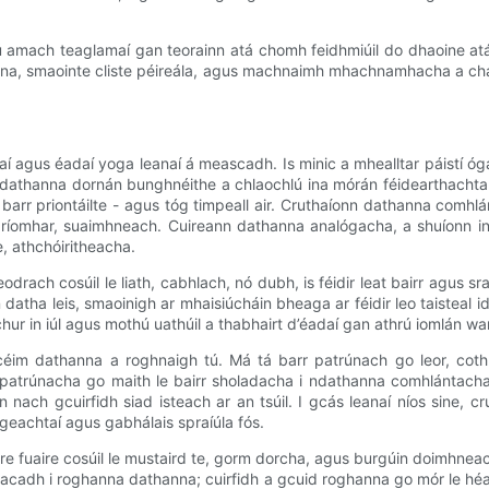
 amach teaglamaí gan teorainn atá chomh feidhmiúil do dhaoine atá
chtana, smaointe cliste péireála, agus machnaimh mhachnamhacha a c
aí agus éadaí yoga leanaí á meascadh. Is minic a mhealltar páistí óg
ordú dathanna dornán bunghnéithe a chlaochlú ina mórán féidearthacht
iú barr priontáilte - agus tóg timpeall air. Cruthaíonn dathanna com
be bríomhar, suaimhneach. Cuireann dathanna analógacha, a shuíonn 
e, athchóiritheacha.
odrach cosúil le liath, cabhlach, nó dubh, is féidir leat bairr agus
atha leis, smaoinigh ar mhaisiúcháin bheaga ar féidir leo taisteal id
chur in iúl agus mothú uathúil a thabhairt d’éadaí gan athrú iomlán wa
 scéim dathanna a roghnaigh tú. Má tá barr patrúnach go leor, c
 patrúnacha go maith le bairr sholadacha i ndathanna comhlántacha. 
n nach gcuirfidh siad isteach ar an tsúil. I gcás leanaí níos sine,
igeachtaí agus gabhálais spraíúla fós.
e fuaire cosúil le mustaird te, gorm dorcha, agus burgúin doimhneacht
lacadh i roghanna dathanna; cuirfidh a gcuid roghanna go mór le hé