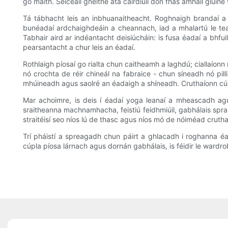
go maith. Seiceáil gnéithe atá cairdiúil don fhás amhail glúin
Tá tábhacht leis an inbhuanaitheacht. Roghnaigh brandaí a ús
bunéadaí ardchaighdeáin a cheannach, iad a mhalartú le tea
Tabhair aird ar indéantacht deisiúcháin: is fusa éadaí a bhfui
pearsantacht a chur leis an éadaí.
Rothlaigh píosaí go rialta chun caitheamh a laghdú; ciallaíonn 
nó crochta de réir chineál na fabraice - chun síneadh nó pil
mhúineadh agus saolré an éadaigh a shíneadh. Cruthaíonn cúr
Mar achoimre, is deis í éadaí yoga leanaí a mheascadh ag
sraitheanna machnamhacha, feistiú feidhmiúil, gabhálais spraí
straitéisí seo níos lú de thasc agus níos mó de nóiméad crutha
Trí pháistí a spreagadh chun páirt a ghlacadh i roghanna é
cúpla píosa lárnach agus dornán gabhálais, is féidir le wardr