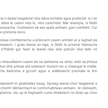
n-éadaí teaglamaí níos dána inchaite agus praiticiúil. Is í an
na le ceann níos lú, níos caolchúisí. Mar shampla, is féidir
bunúsacha. Cruthaíonn sé seo spéis amhairc gan coimhlint. Cur
n phrionta lonrú.
 píosaí comhlántacha a phiocann ceann amháin ar a laghad de
asach. I gcás leanaí an-óga, is féidir le priontaí téamacha
fhéidir gur fearr le leanaí níos sine patrúin níos teibí nó
má mhacallaíonn ceann de na dathanna sa stríoc dath sa phíosa
 chun dhá phíosa atá soladach murach sin a cheangal le chéile.
ha éadroma a gcruth agus a soiléireacht priontála le linn
hdhéanamh trí ghabhálas beag. Spreag leanaí chun teaglamaí a
ciúil chomh tábhachtach le comhchuibheas amhairc. Ar deireadh,
roghanna: zip-up le haghaidh cuma sholadach nó dízip-up chun