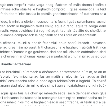
anglaíonn iompróir mata yoga beag, éadrom nó mála droma i scéim da
mhseálacha stuáilte le haghaidh compord. I gcás leanaí óga, is féidir
dfadh dearaí níos íostúla le patrúin gheoiméadracha nó dathanna sola
úideo, is minic a oibríonn cosnochta is fearr. I gcás suíomhanna las
 den scoth le haghaidh taistil chuig agus ó rang, agus tá bróga da
dh. Agus coisbheart á roghnú agat, tabhair tús áite do sholúbthach
úr cuimhne compordach le haghaidh scíthe i ndiaidh cleachtaidh.
us téitheoirí muiníl a bheith feidhmiúil chun socrú isteach i savasa
e iad greamáin nó paistí frithchaiteacha le haghaidh siúlóidí tráthn
dnithe; ní hamháin go gcuireann siad seo stíl leis ach cabhraíonn sia
a chuireann ar chumas leanaí pearsantacht a chur in iúl agus iad c
 Úsáide Fadtéarmaí
í ar bhreithniú cúramach a dhéanamh ar threoracha cúraim, ar an mé
 fabraicí feidhmíochta ag fás go maith ar níochán fuar agus ar th
snáithíní ionsúiteacha taise a bhac agus feidhmíocht a laghdú. Tá có
éanann siad níochán minic níos simplí gan an caighdeán a dhíghrádú 
dh agus spás fáis. Ba chóir go mbeadh éadaí sách daingean chun gluai
criosanna leaisteacha le sreangáin tarraingthe inmheánacha nó imill r
á mhéid níos mó le haghaidh éadaí seachtracha, ar féidir iad a úsái