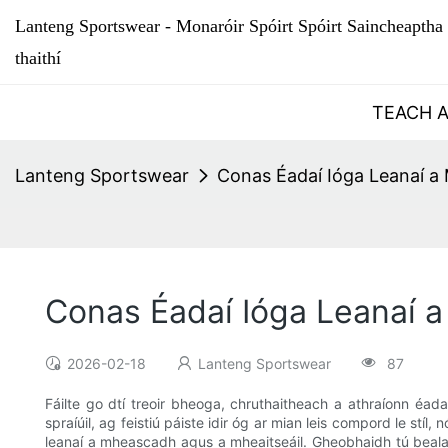
Lanteng Sportswear - Monaróir Spóirt Spóirt Saincheaptha 
thaithí
TEACH 
Lanteng Sportswear
Conas Éadaí Ióga Leanaí a 
Conas Éadaí Ióga Leanaí a 
2026-02-18
Lanteng Sportswear
87
Fáilte go dtí treoir bheoga, chruthaitheach a athraíonn éad
spraíúil, ag feistiú páiste idir óg ar mian leis compord le stí
leanaí a mheascadh agus a mheaitseáil. Gheobhaidh tú bealaí