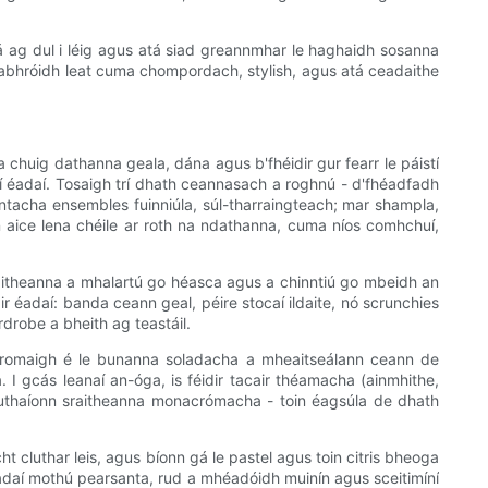
 ag dul i léig agus atá siad greannmhar le haghaidh sosanna
habhróidh leat cuma chompordach, stylish, agus atá ceadaithe
a chuig dathanna geala, dána agus b'fhéidir gur fearr le páistí
aí éadaí. Tosaigh trí dhath ceannasach a roghnú - d'fhéadfadh
hlántacha ensembles fuinniúla, súl-tharraingteach; mar shampla,
in aice lena chéile ar roth na ndathanna, cuma níos comhchuí,
 sraitheanna a mhalartú go héasca agus a chinntiú go mbeidh an
ir éadaí: banda ceann geal, péire stocaí ildaite, nó scrunchies
rdrobe a bheith ag teastáil.
othromaigh é le bunanna soladacha a mheaitseálann ceann de
I gcás leanaí an-óga, is féidir tacair théamacha (ainmhithe,
 cruthaíonn sraitheanna monacrómacha - toin éagsúla de dhath
 cluthar leis, agus bíonn gá le pastel agus toin citris bheoga
adaí mothú pearsanta, rud a mhéadóidh muinín agus sceitimíní