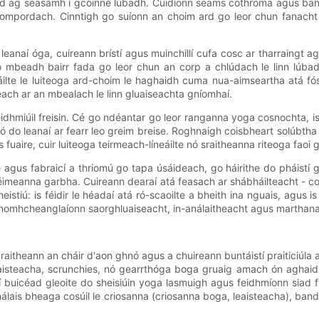
d ag seasamh i gcoinne lúbadh. Cuidíonn seams cothroma agus bandaí
ompordach. Cinntigh go suíonn an choim ard go leor chun fanacht i
anaí óga, cuireann brístí agus muinchillí cufa cosc ​​ar tharraingt agu
 go mbeadh bairr fada go leor chun an corp a chlúdach le linn lúb
ilte le luiteoga ard-choim le haghaidh cuma nua-aimseartha atá fós
teach ar an mbealach le linn gluaiseachta gníomhaí.
dhmiúil freisin. Cé go ndéantar go leor ranganna yoga cosnochta, is 
 do leanaí ar fearr leo greim breise. Roghnaigh coisbheart solúbtha l
uaire, cuir luiteoga teirmeach-líneáilte nó sraitheanna riteoga faoi 
e agus fabraicí a thriomú go tapa úsáideach, go háirithe do pháistí g
éimeanna garbha. Cuireann dearaí atá feasach ar shábháilteacht - cos
eistiú: is féidir le héadaí atá ró-scaoilte a bheith ina nguais, agus 
chomhcheanglaíonn saorghluaiseacht, in-análaitheacht agus marthanach
itheann an cháir d'aon ghnó agus a chuireann buntáistí praiticiúla a
eaisteacha, scrunchies, nó gearrthóga boga gruaig amach ón aghaid
 buicéad gleoite do sheisiúin yoga lasmuigh agus feidhmíonn siad fr
bhálais bheaga cosúil le criosanna (criosanna boga, leaisteacha), banda