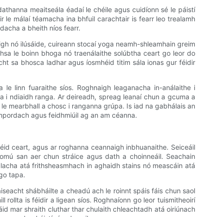
thanna meaitseála éadaí le chéile agus cuidíonn sé le páistí
 le málaí téamacha ina bhfuil carachtair is fearr leo trealamh
dacha a bheith níos fearr.
muigh nó ilúsáide, cuireann stocaí yoga neamh-shleamhain greim
mhsa le boinn bhoga nó traenálaithe solúbtha ceart go leor do
t sa bhosca ladhar agus íosmhéid titim sála ionas gur féidir
na le linn fuaraithe síos. Roghnaigh leaganacha in-análaithe i
óna i ndiaidh ranga. Ar deireadh, spreag leanaí chun a gcuma a
d le mearbhall a chosc i ranganna grúpa. Is iad na gabhálais an
ompordach agus feidhmiúil ag an am céanna.
id ceart, agus ar roghanna ceannaigh inbhuanaithe. Seiceáil
riomú san aer chun stráice agus dath a choinneáil. Seachain
ireálacha atá frithsheasmhach in aghaidh stains nó meascáin atá
go tapa.
seacht shábháilte a cheadú ach le roinnt spáis fáis chun saol
ollta is féidir a ligean síos. Roghnaíonn go leor tuismitheoirí
d mar shraith cluthar thar chulaith chleachtadh atá oiriúnach