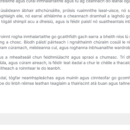
e treisithe agus cufaí inmhalartaithe agus tú ag ceannach do leanaí ó
áideann ábhair athchúrsáilte, próisis ruaimnithe íseal-uisce, nó s
ghlaigh eile, nó earraí athláimhe a cheannach dramhaíl a laghdú g
l tógáil shimplí acu a dheisiú, agus is féidir paistí nó suaitheantai
roinnt rogha inmhalartaithe go gcaithfidh gach earra a bheith níos lú n
ling a chosc. Bíodh páistí páirteach i ngnáthaimh chúraim cosúil le 
am cúramach, méideanna cuí, agus roghanna inbhuanaithe wardrobe a t
us a mheaitseáil chun feidhmiúlacht agus spraoi a chumasc. Trí 
úla, agus cúram aireach, is féidir leat éadaí a chur le chéile a thac
itheach a roinntear le do leanbh.
adaí, tógfar neamhspleáchas agus muinín agus cinnteofar go gcomhlí
obe do linbh réimse leathan teaglaim a thairiscint atá buan agus tait