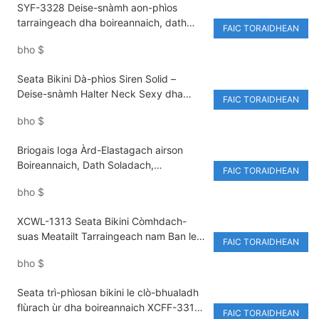
SYF-3328 Deise-snàmh aon-phìos
tarraingeach dha boireannaich, dath
FAIC TORAIDHEAN
soladach bog, monokini fasanta, stoidhle
bho
$
ùr
Seata Bikini Dà-phìos Siren Solid –
Deise-snàmh Halter Neck Sexy dha
FAIC TORAIDHEAN
Boireannaich
bho
$
Briogais Ioga Àrd-Elastagach airson
Boireannaich, Dath Soladach,
FAIC TORAIDHEAN
Tiormachadh Luath, Fallas a’ Giùlan,
bho
$
Togail Tuba, Gun Loidhne Sùghach,
Briogais Ruith is Trèanaidh airson an
XCWL-1313 Seata Bikini Còmhdach-
Talla-spòrs
suas Meatailt Tarraingeach nam Ban le
FAIC TORAIDHEAN
Cupa Triantan, Deise-snàmh Trì-phìos,
bho
$
Foirfe airson Saor-làithean Ionad-
turasachd
Seata trì-phìosan bikini le clò-bhualadh
flùrach ùr dha boireannaich XCFF-3312
FAIC TORAIDHEAN