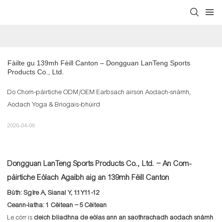
Fàilte gu 139mh Fèill Canton – Dongguan LanTeng Sports 
Products Co., Ltd.
Do Chom-pàirtiche ODM/OEM Earbsach airson Aodach-snàmh,
Aodach Yoga & Briogais-bhùird
2026-04-06
Dongguan LanTeng Sports Products Co., Ltd. – An Com-
pàirtiche Eòlach Agaibh aig an 139mh Fèill Canton
Bùth: Sgìre A, Sianal Y, 1.1Y11-12
Ceann-latha: 1 Cèitean – 5 Cèitean
Le còrr is
deich bliadhna de eòlas ann an saothrachadh aodach snàmh