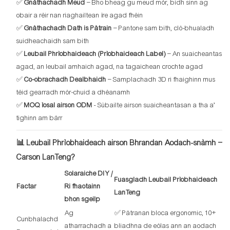
✅
Gnàthachadh Meud
– Bho bheag gu meud mòr, bidh sinn ag
obair a rèir nan riaghailtean ìre agad fhèin
✅
Gnàthachadh Dath is Pàtrain
– Pantone sam bith, clò-bhualadh
suidheachaidh sam bith
✅
Leubail Phrìobhaideach (Prìobhaideach Label)
– An suaicheantas
agad, an leubail amhaich agad, na tagaichean crochte agad
✅
Co-obrachadh Dealbhaidh
– Samplachadh 3D ri fhaighinn mus
tèid gearradh mòr-chuid a dhèanamh
✅
MOQ ìosal airson ODM
- Sùbailte airson suaicheantasan a tha a’
tighinn am bàrr
📊 Leubail Phrìobhaideach airson Bhrandan Aodach-snàmh –
Carson LanTeng?
Solaraiche DIY /
Fuasgladh Leubail Prìobhaideach
Factar
Ri fhaotainn
LanTeng
bhon sgeilp
Ag
✅ Pàtranan bloca ergonomic, 10+
Cunbhalachd
atharrachadh a
bliadhna de eòlas ann an aodach