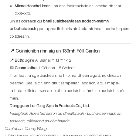
Mionaideachd ìrean
- an aon fhaireachdainn iomchaidh thar
XXS–XXL
Sin as coireach gu
bheil suaicheantasan aodach-snàmh
prìobhaideach
gar taghadh thairis air factaraidhean aodach spòrs
coitcheann.
📍 Coinnichibh rinn aig an 139mh Fèill Canton
📍
Bùth:
Sgìre A, Sianal Y, 1.1Y11-12
📅
Ceann-latha:
1 Cèitean – 5 Cèitean
Thoir leat na sgeidsichean, na h-iomraidhean agad, no dìreach
beachd. Seallaidh sinn dhut sampallan, aodach, agus mapa-
rathaid soilleir airson do loidhne aodaich-snàmh no aodaich-spòrs
fhèin.
Dongguan LanTeng Sports Products Co., Ltd.
Fuasgladh Aon-stad airson do dhealbhadh - Luchd-ceannach an
toiseach, càileachd an-còmhnaidh.
Caraidean: Candy.Wang