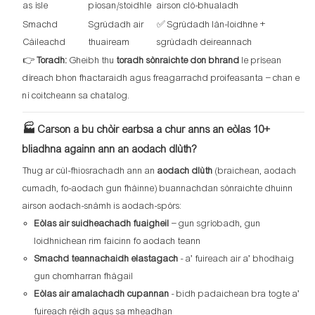
as ìsle
pìosan/stoidhle
airson clò-bhualadh
Smachd
Sgrùdadh air
✅ Sgrùdadh làn-loidhne +
Càileachd
thuaiream
sgrùdadh deireannach
👉
Toradh:
Gheibh thu
toradh sònraichte don bhrand
le prìsean
dìreach bhon fhactaraidh agus freagarrachd proifeasanta – chan e
nì coitcheann sa chatalog.
🏭 Carson a bu chòir earbsa a chur anns an eòlas 10+
bliadhna againn ann an aodach dlùth?
Thug ar cùl-fhiosrachadh ann an
aodach dlùth
(braichean, aodach
cumadh, fo-aodach gun fhàinne) buannachdan sònraichte dhuinn
airson aodach-snàmh is aodach-spòrs:
Eòlas air suidheachadh fuaigheil
– gun sgrìobadh, gun
loidhnichean rim faicinn fo aodach teann
Smachd teannachaidh elastagach
- a’ fuireach air a’ bhodhaig
gun chomharran fhàgail
Eòlas air amalachadh cupannan
- bidh padaichean bra togte a’
fuireach rèidh agus sa mheadhan