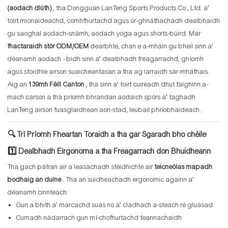
(aodach dlùth)
, tha Dongguan LanTeng Sports Products Co., Ltd. a’
toirt mionaideachd, comhfhurtachd agus ùr-ghnàthachadh dealbhaidh
gu saoghal aodach-snàmh, aodach yoga agus shorts-bùird. Mar
fhactaraidh stòr ODM/OEM
dearbhte, chan e a-mhàin gu bheil sinn a’
dèanamh aodach - bidh sinn a’ dealbhadh freagarrachd, gnìomh
agus stoidhle airson suaicheantasan a tha ag iarraidh sàr-mhathais.
Aig an
139mh Fèill Canton
, tha sinn a’ toirt cuireadh dhut faighinn a-
mach carson a tha prìomh bhrandan aodaich spòrs a’ taghadh
LanTeng airson fuasglaidhean aon-stad, leubail phrìobhaideach.
🔍 Trì Prìomh Fheartan Toraidh a tha gar Sgaradh bho chèile
1️⃣ Dealbhadh Eirgonoma a tha Freagarrach don Bhuidheann
Tha gach pàtran air a leasachadh stèidhichte air
teicneòlas mapadh
bodhaig an duine
. Tha an suidheachadh ergonomic againn a’
dèanamh cinnteach:
Gun a bhith a’ marcachd suas no a’ cladhach a-steach rè gluasad
Cumadh nàdarrach gun mì-chofhurtachd teannachaidh