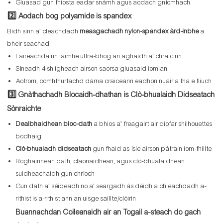
Gluasad gun fhiosta eadar snàmh agus aodach gnìomhach
2️⃣ Aodach bog polyamide is spandex
Bidh sinn a’ cleachdadh
measgachadh nylon-spandex àrd-inbhe
a
bheir seachad:
Faireachdainn làimhe ultra-bhog an aghaidh a’ chraicinn
Sìneadh 4-shligheach airson saorsa gluasaid iomlan
Aotrom, comhfhurtachd dàrna craiceann eadhon nuair a tha e fliuch
3️⃣ Gnàthachadh Blocaidh-dhathan is Clò-bhualaidh Didseatach
Sònraichte
Dealbhaidhean bloc-dath
a bhios a’ freagairt air diofar shilhouettes
bodhaig
Clò-bhualadh didseatach
gun fhaid as ìsle airson pàtrain iom-fhillte
Roghainnean dath, claonaidhean, agus clò-bhualaidhean
suidheachaidh gun chrìoch
Gun dath a’ sèideadh no a’ seargadh às dèidh a chleachdadh a-
rithist is a-rithist ann an uisge saillte/clòirin
Buannachdan Coileanaidh air an Togail a-steach do gach