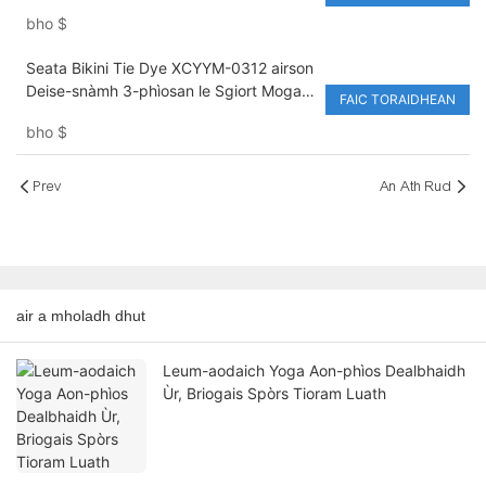
airson deise-snàmh dà-phìos
bho
$
tarraingeach airson saor-làithean
earraich teth is ionadan-turasachd
Seata Bikini Tie Dye XCYYM-0312 airson
Deise-snàmh 3-phìosan le Sgiort Mogaill
FAIC TORAIDHEAN
Seata Bikini Brasilianach Àrd-choim
bho
$
XCYYM-0312
Prev
An Ath Rud
air a mholadh dhut
Leum-aodaich Yoga Aon-phìos Dealbhaidh
Ùr, Briogais Spòrs Tioram Luath