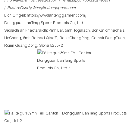
| Fòn-làimhe: +86 19902493811 | Whatsapp: +8619902493811
| Post-d:Candy.Wang@hitengsports.com
Lìon Oifigeil:
https://www.lantenggarment.com/
Dongguan LanTeng Sports Products Co., Ltd.
Seòladh an Fhactaraidh: 4mh Làr, 5mh Togalach, Sòn Gnìomhachais
HeChang, 6mh Rathad QiaoZi, Baile ChangPing, Cathair DongGuan,
Roinn GuangDong, Sìona 523572