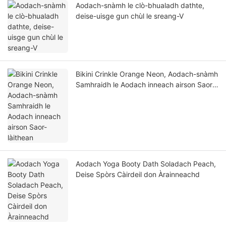
Aodach-snàmh le clò-bhualadh dathte,
deise-uisge gun chùl le sreang-V
Bikini Crinkle Orange Neon, Aodach-snàmh
Samhraidh le Aodach inneach airson Saor-
làithean
Aodach Yoga Booty Dath Soladach Peach,
Deise Spòrs Càirdeil don Àrainneachd