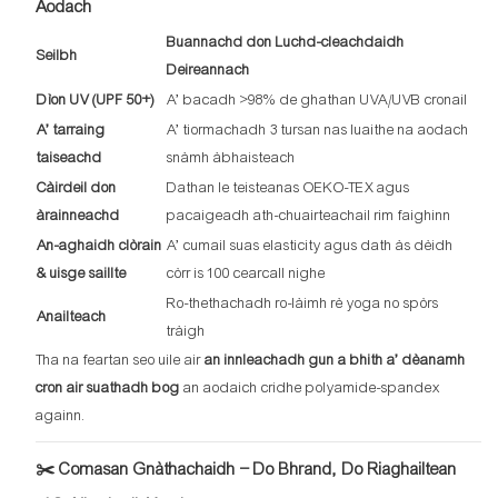
Aodach
Buannachd don Luchd-cleachdaidh
Seilbh
Deireannach
Dìon UV (UPF 50+)
A’ bacadh >98% de ghathan UVA/UVB cronail
A’ tarraing
A’ tiormachadh 3 tursan nas luaithe na aodach
taiseachd
snàmh àbhaisteach
Càirdeil don
Dathan le teisteanas OEKO-TEX agus
àrainneachd
pacaigeadh ath-chuairteachail rim faighinn
An-aghaidh clòrain
A’ cumail suas elasticity agus dath às dèidh
& uisge saillte
còrr is 100 cearcall nighe
Ro-thethachadh ro-làimh rè yoga no spòrs
Anailteach
tràigh
Tha na feartan seo uile air
an innleachadh gun a bhith a’ dèanamh
cron air suathadh bog
an aodaich cridhe polyamide-spandex
againn.
✂️ Comasan Gnàthachaidh – Do Bhrand, Do Riaghailtean