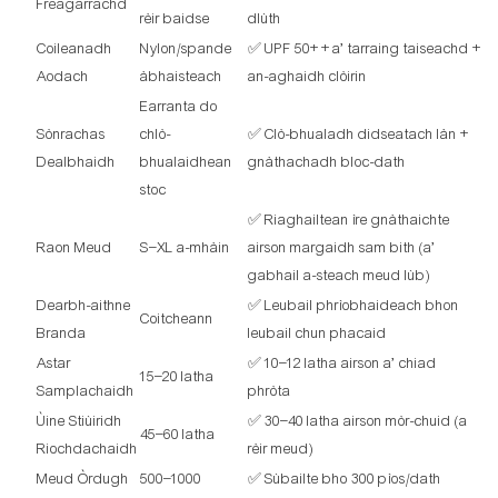
Freagarrachd
rèir baidse
dlùth
Coileanadh
Nylon/spande
✅ UPF 50+ + a’ tarraing taiseachd +
Aodach
àbhaisteach
an-aghaidh clòirin
Earranta do
Sònrachas
chlò-
✅ Clò-bhualadh didseatach làn +
Dealbhaidh
bhualaidhean
gnàthachadh bloc-dath
stoc
✅ Riaghailtean ìre gnàthaichte
Raon Meud
S–XL a-mhàin
airson margaidh sam bith (a’
gabhail a-steach meud lùb)
Dearbh-aithne
✅ Leubail phrìobhaideach bhon
Coitcheann
Branda
leubail chun phacaid
Astar
✅ 10–12 latha airson a’ chiad
15–20 latha
Samplachaidh
phròta
Ùine Stiùiridh
✅ 30–40 latha airson mòr-chuid (a
45–60 latha
Riochdachaidh
rèir meud)
Meud Òrdugh
500–1000
✅ Sùbailte bho 300 pìos/dath