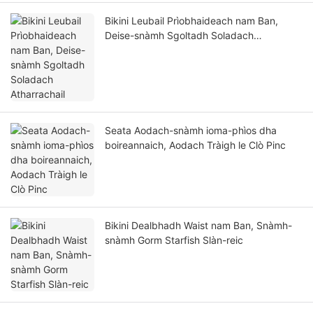
Bikini Leubail Prìobhaideach nam Ban,
Deise-snàmh Sgoltadh Soladach
Atharrachail
Seata Aodach-snàmh ioma-phìos dha
boireannaich, Aodach Tràigh le Clò Pinc
Bikini Dealbhadh Waist nam Ban, Snàmh-
snàmh Gorm Starfish Slàn-reic