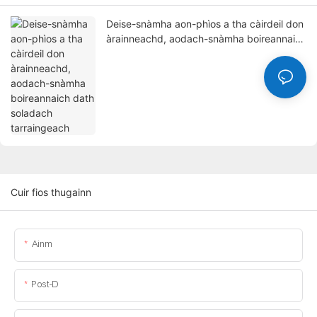
Deise-snàmha aon-phìos a tha càirdeil don
àrainneachd, aodach-snàmha boireannaich
dath soladach tarraingeach
Cuir fios thugainn
Ainm
Post-D