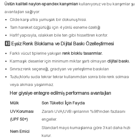
Üstün kaliteli naylon-spandex karışımları
kullanıyoruz ve bu karışımlar şu
avantajları sağlıyor:
Cilde karşı ultra yumuşak bir dokunuş hissi.
Tam hareket özgürlüğü için 4 yönlü esneme özelliği
Hafif yapısıyla, ıslakken bile ten gibi hissettiren konfor.
3️⃣ Eşsiz Renk Bloklama ve Dijital Baskı Özelleştirmesi
Farklı vücut tiplerine yakışan
renk bloklu tasarımlar.
Karmaşık desenler için minimum miktar şartı olmayan
dijital baskı.
Sınırsız renk seçeneği, gradyan ve yerleştirme baskıları
Tuzlu/klorlu suda tekrar tekrar kullanımdan sonra bile renk solması
veya akması yaşanmaz.
Her giysiye entegre edilmiş performans avantajları
Mülk
Son Tüketici İçin Fayda
UV Koruması
Zararlı UVA/UVB ışınlarının %98'inden fazlasını
(UPF 50+)
engeller.
Standart mayo kumaşlarına göre 3 kat daha hızlı
Nem Emici
kurur.