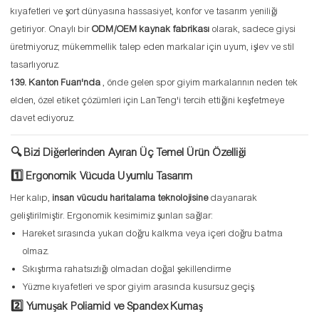
kıyafetleri ve şort dünyasına hassasiyet, konfor ve tasarım yeniliği
getiriyor. Onaylı bir
ODM/OEM kaynak fabrikası
olarak, sadece giysi
üretmiyoruz; mükemmellik talep eden markalar için uyum, işlev ve stil
tasarlıyoruz.
139. Kanton Fuarı'nda
, önde gelen spor giyim markalarının neden tek
elden, özel etiket çözümleri için LanTeng'i tercih ettiğini keşfetmeye
davet ediyoruz.
🔍 Bizi Diğerlerinden Ayıran Üç Temel Ürün Özelliği
1️⃣ Ergonomik Vücuda Uyumlu Tasarım
Her kalıp,
insan vücudu haritalama teknolojisine
dayanarak
geliştirilmiştir. Ergonomik kesimimiz şunları sağlar:
Hareket sırasında yukarı doğru kalkma veya içeri doğru batma
olmaz.
Sıkıştırma rahatsızlığı olmadan doğal şekillendirme
Yüzme kıyafetleri ve spor giyim arasında kusursuz geçiş.
2️⃣ Yumuşak Poliamid ve Spandex Kumaş