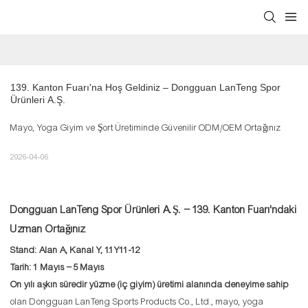
139. Kanton Fuarı'na Hoş Geldiniz – Dongguan LanTeng Spor 
Ürünleri A.Ş.
Mayo, Yoga Giyim ve Şort Üretiminde Güvenilir ODM/OEM Ortağınız
2026-04-06
Dongguan LanTeng Spor Ürünleri A.Ş. – 139. Kanton Fuarı'ndaki
Uzman Ortağınız
Stand: Alan A, Kanal Y, 1.1Y11-12
Tarih: 1 Mayıs – 5 Mayıs
On yılı aşkın süredir yüzme (iç giyim) üretimi alanında deneyime sahip
olan Dongguan LanTeng Sports Products Co., Ltd., mayo, yoga