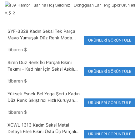
SYF-3328 Kadın Seksi Tek Parça
Mayo Yumuşak Düz Renk Moda
ÜRÜNLERI GÖRÜNTÜLE
Monokini Yeni Stil Mayo
itibaren
$
Siren Düz Renk İki Parçalı Bikini
Takımı – Kadınlar İçin Seksi Askılı
ÜRÜNLERI GÖRÜNTÜLE
Mayo
itibaren
$
Yüksek Esnek Bel Yoga Şortu Kadın
Düz Renk Sıkıştırıcı Hızlı Kuruyan
ÜRÜNLERI GÖRÜNTÜLE
Ter Emici Kalça Kaldırıcı Şişkinlik
itibaren
$
Yapmaz Spor Salonu Koşu ve
Antrenman Şortu
XCWL-1313 Kadın Seksi Metal
Detaylı Fileli Bikini Üstü Üç Parçalı
ÜRÜNLERI GÖRÜNTÜLE
Mayo, Tatil Köyleri İçin Mükemmel