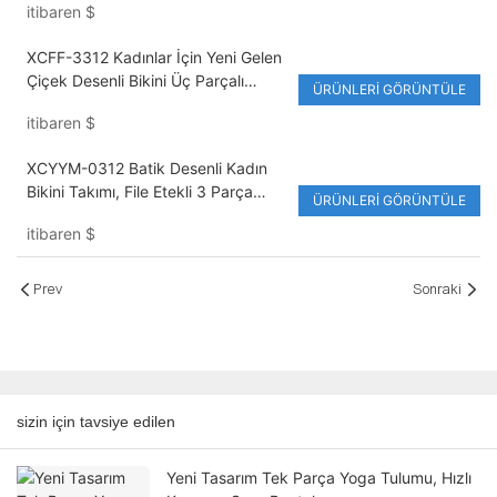
itibaren
$
XCFF-3312 Kadınlar İçin Yeni Gelen
Çiçek Desenli Bikini Üç Parçalı
ÜRÜNLERI GÖRÜNTÜLE
Takım, Kaplıca ve Tatil Köyleri İçin
itibaren
$
Seksi İki Parçalı Mayo
XCYYM-0312 Batik Desenli Kadın
Bikini Takımı, File Etekli 3 Parça
ÜRÜNLERI GÖRÜNTÜLE
Mayo, Yüksek Bel Brezilya Bikini
itibaren
$
Takımı
Prev
Sonraki
sizin için tavsiye edilen
Yeni Tasarım Tek Parça Yoga Tulumu, Hızlı