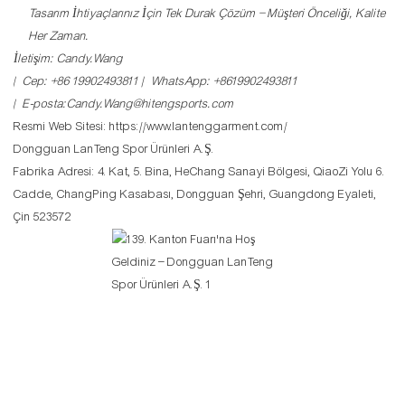
Tasarım İhtiyaçlarınız İçin Tek Durak Çözüm – Müşteri Önceliği, Kalite
Her Zaman.
İletişim: Candy.Wang
| Cep: +86 19902493811 | WhatsApp: +8619902493811
| E-posta:Candy.Wang@hitengsports.com
Resmi Web Sitesi:
https://www.lantenggarment.com/
Dongguan LanTeng Spor Ürünleri A.Ş.
Fabrika Adresi: 4. Kat, 5. Bina, HeChang Sanayi Bölgesi, QiaoZi Yolu 6.
Cadde, ChangPing Kasabası, Dongguan Şehri, Guangdong Eyaleti,
Çin 523572