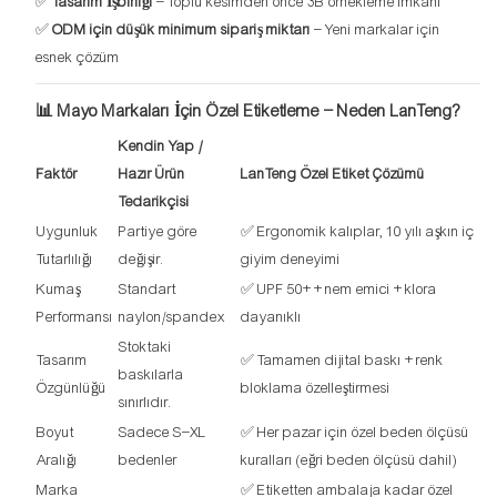
✅
Tasarım İşbirliği
– Toplu kesimden önce 3B örnekleme imkanı
✅
ODM için düşük minimum sipariş miktarı
– Yeni markalar için
esnek çözüm
📊 Mayo Markaları İçin Özel Etiketleme – Neden LanTeng?
Kendin Yap /
Faktör
Hazır Ürün
LanTeng Özel Etiket Çözümü
Tedarikçisi
Uygunluk
Partiye göre
✅ Ergonomik kalıplar, 10 yılı aşkın iç
Tutarlılığı
değişir.
giyim deneyimi
Kumaş
Standart
✅ UPF 50+ + nem emici + klora
Performansı
naylon/spandex
dayanıklı
Stoktaki
Tasarım
✅ Tamamen dijital baskı + renk
baskılarla
Özgünlüğü
bloklama özelleştirmesi
sınırlıdır.
Boyut
Sadece S–XL
✅ Her pazar için özel beden ölçüsü
Aralığı
bedenler
kuralları (eğri beden ölçüsü dahil)
Marka
✅ Etiketten ambalaja kadar özel