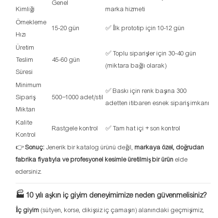
Genel
Kimliği
marka hizmeti
Örnekleme
15-20 gün
✅ İlk prototip için 10-12 gün
Hızı
Üretim
✅ Toplu siparişler için 30-40 gün
Teslim
45-60 gün
(miktara bağlı olarak)
Süresi
Minimum
✅ Baskı için renk başına 300
Sipariş
500–1000 adet/stil
adetten itibaren esnek sipariş imkanı
Miktarı
Kalite
Rastgele kontrol
✅ Tam hat içi + son kontrol
Kontrol
👉
Sonuç:
Jenerik bir katalog ürünü değil,
markaya özel, doğrudan
fabrika fiyatıyla ve profesyonel kesimle üretilmiş bir ürün
elde
edersiniz.
🏭 10 yılı aşkın iç giyim deneyimimize neden güvenmelisiniz?
İç giyim
(sütyen, korse, dikişsiz iç çamaşırı) alanındaki geçmişimiz,