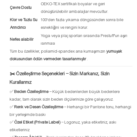
OEKO-TEX sertifikalı boyalar ve geri
Çevre Dostu
dönüştürülebilir ambalajlar mevcuttur.
Klor ve Tuzlu Su
100'den fazla yıkama döngüsünden sonra bile
Arındırıcı
esnekliğini ve rengini korur.
Yoga veya plaj sporları sırasında Prestuff'un aşırı
Nefes alabilir
ısınması
Tüm bu özellikler, poliamid-spandex ana kumaşımızın
yumuşak
dokusundan ödün vermeden tasarlanmıştır
.
✂️ Özelleştirme Seçenekleri – Sizin Markanız, Sizin
Kurallarınız
✅
Beden Özelleştirme
– Küçük bedenlerden büyük bedenlere
kadar, tam olarak sizin beden ölçülerinize göre çalışıyoruz.
✅
Renk ve Desen Özelleştirme
– Herhangi bir Pantone tonu, herhangi
bir yerleşimde baskı
✅
Özel Etiket (Private Label)
– Logonuz, yaka etiketiniz, askı
etiketleriniz