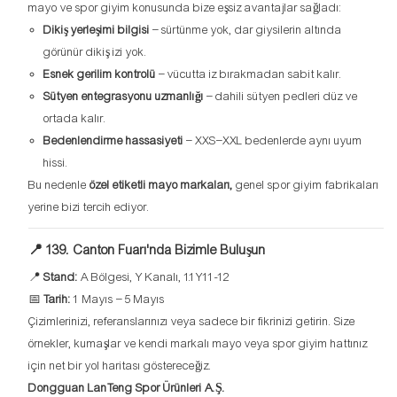
mayo ve spor giyim konusunda bize eşsiz avantajlar sağladı:
Dikiş yerleşimi bilgisi
– sürtünme yok, dar giysilerin altında
görünür dikiş izi yok.
Esnek gerilim kontrolü
– vücutta iz bırakmadan sabit kalır.
Sütyen entegrasyonu uzmanlığı
– dahili sütyen pedleri düz ve
ortada kalır.
Bedenlendirme hassasiyeti
– XXS–XXL bedenlerde aynı uyum
hissi.
Bu nedenle
özel etiketli mayo markaları,
genel spor giyim fabrikaları
yerine bizi tercih ediyor.
📍 139. Canton Fuarı'nda Bizimle Buluşun
📍
Stand:
A Bölgesi, Y Kanalı, 1.1Y11-12
📅
Tarih:
1 Mayıs – 5 Mayıs
Çizimlerinizi, referanslarınızı veya sadece bir fikrinizi getirin. Size
örnekler, kumaşlar ve kendi markalı mayo veya spor giyim hattınız
için net bir yol haritası göstereceğiz.
Dongguan LanTeng Spor Ürünleri A.Ş.