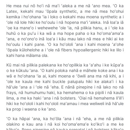
He mea nui nō hoʻi nā maʻi ʻaleka a me nā ʻano mea. ʻO ka
Latex, kekahi mau ʻōpala synthetic, a me nā mea hoʻohui
kemika i hoʻohana ʻia i loko o kekahi mau moena synthetic a i
ʻole nā ​​lole hiki ke hoʻoulu i nā hopena maʻi ʻaleka. Inā loaʻa iā
ʻoe ka maneʻo i wehewehe ʻole ʻia, nā pilikia hanu, a i ʻole ka
huhū o ka puʻu i ka wā a ma hope paha o ka hoʻomaʻamaʻa
ʻana, e noʻonoʻo inā loaʻa i kāu mau lako nā mea e hiki ai ke
hoʻoulu i kahi pane. ʻO ka hoʻololi ʻana i kahi moena ʻaʻohe
ʻōpala kūlohelohe a i ʻole nā ​​​​​​fibers hypoallergenic hiki ke lilo i
kahi hana mālama ola.
Kū mai nā pilikia palekana ke hoʻopilikia ka ʻaʻahu i ke kūpaʻa
o ke kūkulu ʻana. ʻO kahi poloka nahā e māhele koke ana i ka
wā e hoʻohana ʻia ai, kahi moena e ʻōwili ana ma nā kihi, a i
ʻole ke kaula me kahi buckle palupalu hiki ke alakaʻi i ka
hāʻule ʻana a i ʻole nā ​​​​ʻeha. E nānā pinepine i nā lako no nā
frays, nā humuhumu haki, ka hemahema o ka pipili i nā kaula
lima, a me ka haki ʻana i nā bolsters. ʻOiai nā hemahema liʻiliʻi
hiki ke hoʻololi i kahi hoʻololi maʻamau i mea weliweli inā hāʻule
ka prop i waena o ke ʻano.
ʻO ka hāpai ʻana, ka hoʻōla ʻana i nā ʻeha, a me nā pilikia
olakino e kau ana i nā koi hoʻomaʻemaʻe koʻikoʻi a me ke
kākoʻo. Pono pinepine nā kauka prenatal i nā bolsters kākoʻo