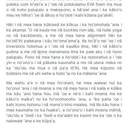
poloka cork kiʻekiʻe a i ʻole nā ​​​​polokalamu EVA foam ma mua
o nā koho palupalu a makepono, e hāʻawi ana i ke kākoʻo
mau ke hilinaʻi ʻoe iā lākou e hoʻololi i kahi kūlana paʻakikī.
Hiki i nā mea hana kūikawā ke kōkua i ka hoʻomohala ʻana i
ke akamai. ʻO nā kaula me nā buckles non-slip, nā huila yoga
no nā backbends, a me nā mea hana alignment hiki ke
hoʻolōʻihi palekana i kāu hoʻomaʻamaʻa. Ke hoʻāʻo nei ʻoe i nā
inversions holomua a i ʻole nā ​​​​kaulike lima, hiki i nā kākoʻo
pulima a me nā lipine manamana lima ke pale aku i nā hono
palupalu. Pono nā mea hana e hoʻololi i ka restorative a i ʻole
yin e noʻonoʻo i nā pākeke kaumaha a me nā uluna maka no
ka ʻoluʻolu ma mua o nā paʻa lōʻihi. He mea kūpono nā
bolsters me nā uhi wehe a holoi ʻia no ka mālama ʻana.
Ma waho aʻe o nā mea hoʻonani, he mea waiwai nui ka
hoʻonui ʻana i nā moena a me nā mea hana i nā kaila e kūlike
me kāu ʻano hana hou. Inā ʻoe e neʻe i kahi moena me ke
kākoʻo maikaʻi no ka hoʻonohonoho ʻana, e ʻike paha ʻoe i
kahi komo hohonu i nā manaʻo kino maalea. Inā lilo kāu hana i
mea kaumaha no ka huakaʻi, e noʻonoʻo i kahi moena māmā,
ʻoluʻolu e ʻōwili i ka ʻōwili e maʻalahi ke kaomi me ka ʻole o ka
nalowale ʻana o ke kūpaʻa.