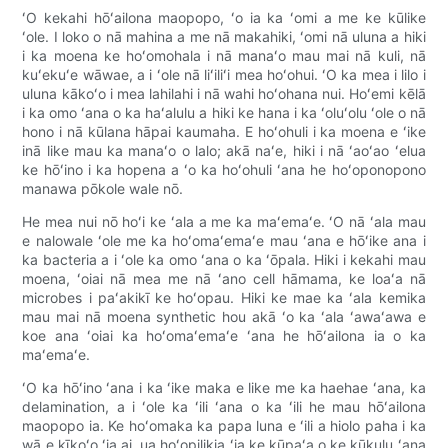
ʻO kekahi hōʻailona maopopo, ʻo ia ka ʻomi a me ke kūlike
ʻole. I loko o nā mahina a me nā makahiki, ʻomi nā uluna a hiki
i ka moena ke hoʻomohala i nā manaʻo mau mai nā kuli, nā
kuʻekuʻe wāwae, a i ʻole nā ​​​​liʻiliʻi mea hoʻohui. ʻO ka mea i lilo i
uluna kākoʻo i mea lahilahi i nā wahi hoʻohana nui. Hoʻemi kēlā
i ka omo ʻana o ka haʻalulu a hiki ke hana i ka ʻoluʻolu ʻole o nā
hono i nā kūlana hāpai kaumaha. E hoʻohuli i ka moena e ʻike
inā like mau ka manaʻo o lalo; akā naʻe, hiki i nā ʻaoʻao ʻelua
ke hōʻino i ka hopena a ʻo ka hoʻohuli ʻana he hoʻoponopono
manawa pōkole wale nō.
He mea nui nō hoʻi ke ʻala a me ka maʻemaʻe. ʻO nā ʻala mau
e nalowale ʻole me ka hoʻomaʻemaʻe mau ʻana e hōʻike ana i
ka bacteria a i ʻole ka omo ʻana o ka ʻōpala. Hiki i kekahi mau
moena, ʻoiai nā mea me nā ʻano cell hāmama, ke loaʻa nā
microbes i paʻakikī ke hoʻopau. Hiki ke mae ka ʻala kemika
mau mai nā moena synthetic hou akā ʻo ka ʻala ʻawaʻawa e
koe ana ʻoiai ka hoʻomaʻemaʻe ʻana he hōʻailona ia o ka
maʻemaʻe.
ʻO ka hōʻino ʻana i ka ʻike maka e like me ka haehae ʻana, ka
delamination, a i ʻole ka ʻili ʻana o ka ʻili he mau hōʻailona
maopopo ia. Ke hoʻomaka ka papa luna e ʻili a hiolo paha i ka
wā e kīkoʻo ʻia ai, ua hoʻopilikia ʻia ke kūpaʻa o ke kūkulu ʻana