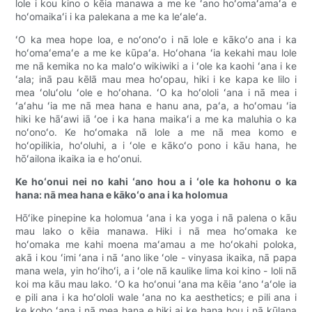
lole i kou kino o kēia manawa a me ke ʻano hoʻomaʻamaʻa e
hoʻomaikaʻi i ka palekana a me ka leʻaleʻa.
ʻO ka mea hope loa, e noʻonoʻo i nā lole e kākoʻo ana i ka
hoʻomaʻemaʻe a me ke kūpaʻa. Hoʻohana ʻia kekahi mau lole
me nā kemika no ka maloʻo wikiwiki a i ʻole ka kaohi ʻana i ke
ʻala; inā pau kēlā mau mea hoʻopau, hiki i ke kapa ke lilo i
mea ʻoluʻolu ʻole e hoʻohana. ʻO ka hoʻololi ʻana i nā mea i
ʻaʻahu ʻia me nā mea hana e hanu ana, paʻa, a hoʻomau ʻia
hiki ke hāʻawi iā ʻoe i ka hana maikaʻi a me ka maluhia o ka
noʻonoʻo. Ke hoʻomaka nā lole a me nā mea komo e
hoʻopilikia, hoʻoluhi, a i ʻole e kākoʻo pono i kāu hana, he
hōʻailona ikaika ia e hoʻonui.
Ke hoʻonui nei no kahi ʻano hou a i ʻole ka hohonu o ka
hana: nā mea hana e kākoʻo ana i ka holomua
Hōʻike pinepine ka holomua ʻana i ka yoga i nā palena o kāu
mau lako o kēia manawa. Hiki i nā mea hoʻomaka ke
hoʻomaka me kahi moena maʻamau a me hoʻokahi poloka,
akā i kou ʻimi ʻana i nā ʻano like ʻole - vinyasa ikaika, nā papa
mana wela, yin hoʻihoʻi, a i ʻole nā ​​​​kaulike lima koi kino - loli nā
koi ma kāu mau lako. ʻO ka hoʻonui ʻana ma kēia ʻano ʻaʻole ia
e pili ana i ka hoʻololi wale ʻana no ka aesthetics; e pili ana i
ke koho ʻana i nā mea hana e hiki ai ke hana hou i nā kūlana