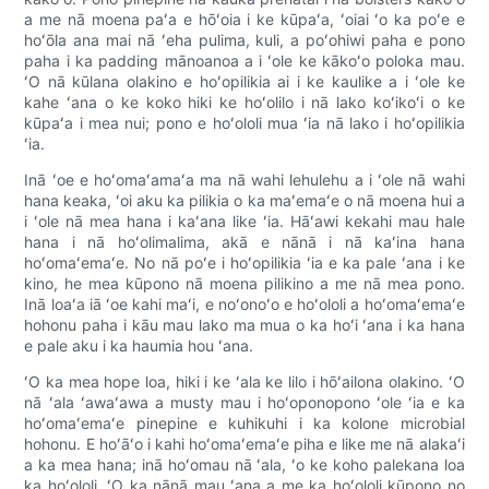
a me nā moena paʻa e hōʻoia i ke kūpaʻa, ʻoiai ʻo ka poʻe e
hoʻōla ana mai nā ʻeha pulima, kuli, a poʻohiwi paha e pono
paha i ka padding mānoanoa a i ʻole ke kākoʻo poloka mau.
ʻO nā kūlana olakino e hoʻopilikia ai i ke kaulike a i ʻole ke
kahe ʻana o ke koko hiki ke hoʻolilo i nā lako koʻikoʻi o ke
kūpaʻa i mea nui; pono e hoʻololi mua ʻia nā lako i hoʻopilikia
ʻia.
Inā ʻoe e hoʻomaʻamaʻa ma nā wahi lehulehu a i ʻole nā ​​​​​​wahi
hana keaka, ʻoi aku ka pilikia o ka maʻemaʻe o nā moena hui a
i ʻole nā ​​​​​​mea hana i kaʻana like ʻia. Hāʻawi kekahi mau hale
hana i nā hoʻolimalima, akā e nānā i nā kaʻina hana
hoʻomaʻemaʻe. No nā poʻe i hoʻopilikia ʻia e ka pale ʻana i ke
kino, he mea kūpono nā moena pilikino a me nā mea pono.
Inā loaʻa iā ʻoe kahi maʻi, e noʻonoʻo e hoʻololi a hoʻomaʻemaʻe
hohonu paha i kāu mau lako ma mua o ka hoʻi ʻana i ka hana
e pale aku i ka haumia hou ʻana.
ʻO ka mea hope loa, hiki i ke ʻala ke lilo i hōʻailona olakino. ʻO
nā ʻala ʻawaʻawa a musty mau i hoʻoponopono ʻole ʻia e ka
hoʻomaʻemaʻe pinepine e kuhikuhi i ka kolone microbial
hohonu. E hoʻāʻo i kahi hoʻomaʻemaʻe piha e like me nā alakaʻi
a ka mea hana; inā hoʻomau nā ʻala, ʻo ke koho palekana loa
ka hoʻololi. ʻO ka nānā mau ʻana a me ka hoʻololi kūpono no