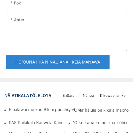
Iʻok
Anter
HOʻOUNA I KA NĪNAUʻANA I KĒIA MANAWA
NĀʻATIKALA I'ŌLELOʻIA
EhSarah
Nūhou
Kikowaena ʻIke
E hālāwai me kāu Bikini punahele hou - Push Up Top & Flatterin
ʻO ka pālule paikikala maloʻo
PAS Paikikala Kauwela Kāne a me nā Wahine Overalls Shorts Paik
ʻO ke kapa komo lima lōʻihi no 