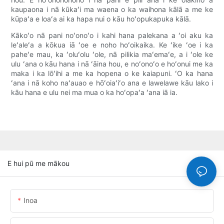
kaupaona i nā kūkaʻi ma waena o ka waihona kālā a me ke
kūpaʻa e loaʻa ai ka hapa nui o kāu hoʻopukapuka kālā.
Kākoʻo nā pani noʻonoʻo i kahi hana palekana a ʻoi aku ka
leʻaleʻa a kōkua iā ʻoe e noho hoʻoikaika. Ke ʻike ʻoe i ka
paheʻe mau, ka ʻoluʻolu ʻole, nā pilikia maʻemaʻe, a i ʻole ke
ulu ʻana o kāu hana i nā ʻāina hou, e noʻonoʻo e hoʻonui me ka
maka i ka lōʻihi a me ka hopena o ke kaiapuni. ʻO ka hana
ʻana i nā koho naʻauao e hōʻoiaʻiʻo ana e lawelawe kāu lako i
kāu hana e ulu nei ma mua o ka hoʻopaʻa ʻana iā ia.
E hui pū me mākou
Inoa