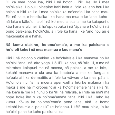
ʻO ka mea hope loa, hiki i nā hoʻonui liʻiliʻi ke lilo i mea
hoʻoikaika. Hoʻoulu pinepine kahi kala a i ʻole ke ʻano hou i ka
hoihoi a hiki ke lilo i mea hoʻoikaika noʻonoʻo i ka hana mau.
Eia nō naʻe, e hoʻoikaika i ka hana ma mua o ke ʻano: koho i
nā lako e kākoʻo maoli i nā koi mechanical a me ke kaiapuni o
kāu hana e ulu nei. E hoʻopukapuka i nā ʻāpana e hoʻohui i nā
pono palekana, hōʻoluʻolu, a i ʻole ka hana i ke ʻano hou āu e
makemake ai e hahai.
Nā kumu olakino, hoʻomaʻemaʻe, a me ka palekana e
hoʻololi koke i nā mea ma mua o kou manaʻo
Hiki i nā noʻonoʻo olakino ke hoʻolalelale i ka manawa no ka
hoʻololi ʻana i nā lako yoga. Hōʻiliʻili ka hou, nā ʻaila ʻili, a me nā
microbes kaiapuni ma nā moena, nā poloka, a me ka lole, i
kekahi manawa e ulu ana ka bacteria a me ka fungus e
hoʻoulu ai i ka dermatitis a i ʻole ka wāwae o ka mea pāʻani.
Hoʻomoʻa nui ʻia nā moena open-cell a hiki ke mālama i ka
makū a me nā microbes ʻoiai ka hoʻomaʻemaʻe ʻana i ka ʻili.
Inā loaʻa iā ʻoe ka huhū o ka ʻili, nā ʻulaʻula, a i ʻole nā ​​​​maʻi ma
hope koke iho o ka hoʻomaʻamaʻa ʻana, hiki i kāu lako ke
kumu. Kōkua ka hoʻomaʻemaʻe pono ʻana, akā ua komo
kekahi haumia a paʻakikī ke hoʻopau. I kēlā mau hihia, ʻo ka
hoʻololi paha ke koho palekana loa.