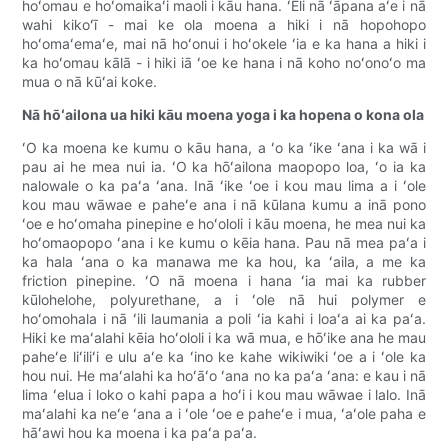
hoʻomau e hoʻomaikaʻi maoli i kāu hana. ʻEli nā ʻāpana aʻe i nā
wahi kikoʻī - mai ke ola moena a hiki i nā hopohopo
hoʻomaʻemaʻe, mai nā hoʻonui i hoʻokele ʻia e ka hana a hiki i
ka hoʻomau kālā - i hiki iā ʻoe ke hana i nā koho noʻonoʻo ma
mua o nā kūʻai koke.
Nā hōʻailona ua hiki kāu moena yoga i ka hopena o kona ola
ʻO ka moena ke kumu o kāu hana, a ʻo ka ʻike ʻana i ka wā i
pau ai he mea nui ia. ʻO ka hōʻailona maopopo loa, ʻo ia ka
nalowale o ka paʻa ʻana. Inā ʻike ʻoe i kou mau lima a i ʻole
kou mau wāwae e paheʻe ana i nā kūlana kumu a inā pono
ʻoe e hoʻomaha pinepine e hoʻololi i kāu moena, he mea nui ka
hoʻomaopopo ʻana i ke kumu o kēia hana. Pau nā mea paʻa i
ka hala ʻana o ka manawa me ka hou, ka ʻaila, a me ka
friction pinepine. ʻO nā moena i hana ʻia mai ka rubber
kūlohelohe, polyurethane, a i ʻole nā ​​​​hui polymer e
hoʻomohala i nā ʻili laumania a poli ʻia kahi i loaʻa ai ka paʻa.
Hiki ke maʻalahi kēia hoʻololi i ka wā mua, e hōʻike ana he mau
paheʻe liʻiliʻi e ulu aʻe ka ʻino ke kahe wikiwiki ʻoe a i ʻole ka
hou nui. He maʻalahi ka hoʻāʻo ʻana no ka paʻa ʻana: e kau i nā
lima ʻelua i loko o kahi papa a hoʻi i kou mau wāwae i lalo. Inā
maʻalahi ka neʻe ʻana a i ʻole ʻoe e paheʻe i mua, ʻaʻole paha e
hāʻawi hou ka moena i ka paʻa paʻa.