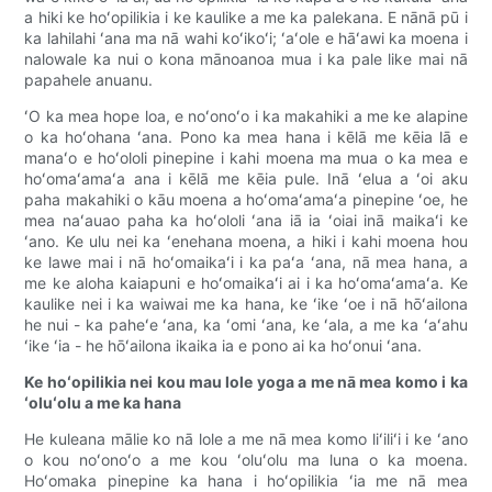
a hiki ke hoʻopilikia i ke kaulike a me ka palekana. E nānā pū i
ka lahilahi ʻana ma nā wahi koʻikoʻi; ʻaʻole e hāʻawi ka moena i
nalowale ka nui o kona mānoanoa mua i ka pale like mai nā
papahele anuanu.
ʻO ka mea hope loa, e noʻonoʻo i ka makahiki a me ke alapine
o ka hoʻohana ʻana. Pono ka mea hana i kēlā me kēia lā e
manaʻo e hoʻololi pinepine i kahi moena ma mua o ka mea e
hoʻomaʻamaʻa ana i kēlā me kēia pule. Inā ʻelua a ʻoi aku
paha makahiki o kāu moena a hoʻomaʻamaʻa pinepine ʻoe, he
mea naʻauao paha ka hoʻololi ʻana iā ia ʻoiai inā maikaʻi ke
ʻano. Ke ulu nei ka ʻenehana moena, a hiki i kahi moena hou
ke lawe mai i nā hoʻomaikaʻi i ka paʻa ʻana, nā mea hana, a
me ke aloha kaiapuni e hoʻomaikaʻi ai i ka hoʻomaʻamaʻa. Ke
kaulike nei i ka waiwai me ka hana, ke ʻike ʻoe i nā hōʻailona
he nui - ka paheʻe ʻana, ka ʻomi ʻana, ke ʻala, a me ka ʻaʻahu
ʻike ʻia - he hōʻailona ikaika ia e pono ai ka hoʻonui ʻana.
Ke hoʻopilikia nei kou mau lole yoga a me nā mea komo i ka
ʻoluʻolu a me ka hana
He kuleana mālie ko nā lole a me nā mea komo liʻiliʻi i ke ʻano
o kou noʻonoʻo a me kou ʻoluʻolu ma luna o ka moena.
Hoʻomaka pinepine ka hana i hoʻopilikia ʻia me nā mea