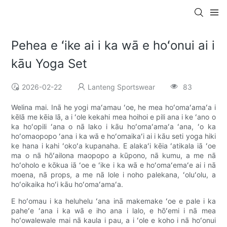
Pehea e ʻike ai i ka wā e hoʻonui ai i
kāu Yoga Set
2026-02-22
Lanteng Sportswear
83
Welina mai. Inā he yogi maʻamau ʻoe, he mea hoʻomaʻamaʻa i
kēlā me kēia lā, a i ʻole kekahi mea hoihoi e pili ana i ke ʻano o
ka hoʻopili ʻana o nā lako i kāu hoʻomaʻamaʻa ʻana, ʻo ka
hoʻomaopopo ʻana i ka wā e hoʻomaikaʻi ai i kāu seti yoga hiki
ke hana i kahi ʻokoʻa kupanaha. E alakaʻi kēia ʻatikala iā ʻoe
ma o nā hōʻailona maopopo a kūpono, nā kumu, a me nā
hoʻoholo e kōkua iā ʻoe e ʻike i ka wā e hoʻomaʻemaʻe ai i nā
moena, nā props, a me nā lole i noho palekana, ʻoluʻolu, a
hoʻoikaika hoʻi kāu hoʻomaʻamaʻa.
E hoʻomau i ka heluhelu ʻana inā makemake ʻoe e pale i ka
paheʻe ʻana i ka wā e iho ana i lalo, e hōʻemi i nā mea
hoʻowalewale mai nā kaula i pau, a i ʻole e koho i nā hoʻonui