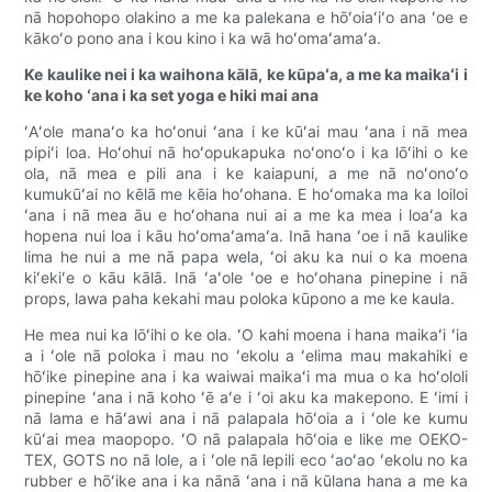
nā hopohopo olakino a me ka palekana e hōʻoiaʻiʻo ana ʻoe e
kākoʻo pono ana i kou kino i ka wā hoʻomaʻamaʻa.
Ke kaulike nei i ka waihona kālā, ke kūpaʻa, a me ka maikaʻi i
ke koho ʻana i ka set yoga e hiki mai ana
ʻAʻole manaʻo ka hoʻonui ʻana i ke kūʻai mau ʻana i nā mea
pipiʻi loa. Hoʻohui nā hoʻopukapuka noʻonoʻo i ka lōʻihi o ke
ola, nā mea e pili ana i ke kaiapuni, a me nā noʻonoʻo
kumukūʻai no kēlā me kēia hoʻohana. E hoʻomaka ma ka loiloi
ʻana i nā mea āu e hoʻohana nui ai a me ka mea i loaʻa ka
hopena nui loa i kāu hoʻomaʻamaʻa. Inā hana ʻoe i nā kaulike
lima he nui a me nā papa wela, ʻoi aku ka nui o ka moena
kiʻekiʻe o kāu kālā. Inā ʻaʻole ʻoe e hoʻohana pinepine i nā
props, lawa paha kekahi mau poloka kūpono a me ke kaula.
He mea nui ka lōʻihi o ke ola. ʻO kahi moena i hana maikaʻi ʻia
a i ʻole nā ​​​​poloka i mau no ʻekolu a ʻelima mau makahiki e
hōʻike pinepine ana i ka waiwai maikaʻi ma mua o ka hoʻololi
pinepine ʻana i nā koho ʻē aʻe i ʻoi aku ka makepono. E ʻimi i
nā lama e hāʻawi ana i nā palapala hōʻoia a i ʻole ke kumu
kūʻai mea maopopo. ʻO nā palapala hōʻoia e like me OEKO-
TEX, GOTS no nā lole, a i ʻole nā ​​​​​​lepili eco ʻaoʻao ʻekolu no ka
rubber e hōʻike ana i ka nānā ʻana i nā kūlana hana a me ka