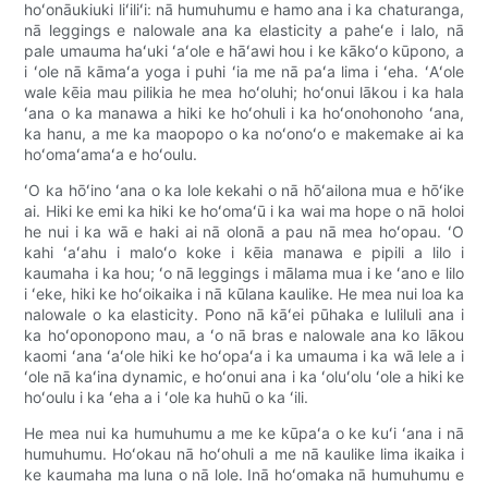
hoʻonāukiuki liʻiliʻi: nā humuhumu e hamo ana i ka chaturanga,
nā leggings e nalowale ana ka elasticity a paheʻe i lalo, nā
pale umauma haʻuki ʻaʻole e hāʻawi hou i ke kākoʻo kūpono, a
i ʻole nā ​​​​kāmaʻa yoga i puhi ʻia me nā paʻa lima i ʻeha. ʻAʻole
wale kēia mau pilikia he mea hoʻoluhi; hoʻonui lākou i ka hala
ʻana o ka manawa a hiki ke hoʻohuli i ka hoʻonohonoho ʻana,
ka hanu, a me ka maopopo o ka noʻonoʻo e makemake ai ka
hoʻomaʻamaʻa e hoʻoulu.
ʻO ka hōʻino ʻana o ka lole kekahi o nā hōʻailona mua e hōʻike
ai. Hiki ke emi ka hiki ke hoʻomaʻū i ka wai ma hope o nā holoi
he nui i ka wā e haki ai nā olonā a pau nā mea hoʻopau. ʻO
kahi ʻaʻahu i maloʻo koke i kēia manawa e pipili a lilo i
kaumaha i ka hou; ʻo nā leggings i mālama mua i ke ʻano e lilo
i ʻeke, hiki ke hoʻoikaika i nā kūlana kaulike. He mea nui loa ka
nalowale o ka elasticity. Pono nā kāʻei pūhaka e luliluli ana i
ka hoʻoponopono mau, a ʻo nā bras e nalowale ana ko lākou
kaomi ʻana ʻaʻole hiki ke hoʻopaʻa i ka umauma i ka wā lele a i
ʻole nā ​​​​​​kaʻina dynamic, e hoʻonui ana i ka ʻoluʻolu ʻole a hiki ke
hoʻoulu i ka ʻeha a i ʻole ka huhū o ka ʻili.
He mea nui ka humuhumu a me ke kūpaʻa o ke kuʻi ʻana i nā
humuhumu. Hoʻokau nā hoʻohuli a me nā kaulike lima ikaika i
ke kaumaha ma luna o nā lole. Inā hoʻomaka nā humuhumu e