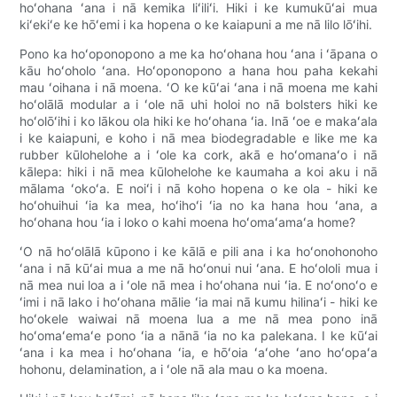
hoʻohana ʻana i nā kemika liʻiliʻi. Hiki i ke kumukūʻai mua
kiʻekiʻe ke hōʻemi i ka hopena o ke kaiapuni a me nā lilo lōʻihi.
Pono ka hoʻoponopono a me ka hoʻohana hou ʻana i ʻāpana o
kāu hoʻoholo ʻana. Hoʻoponopono a hana hou paha kekahi
mau ʻoihana i nā moena. ʻO ke kūʻai ʻana i nā moena me kahi
hoʻolālā modular a i ʻole nā ​​​​uhi holoi no nā bolsters hiki ke
hoʻolōʻihi i ko lākou ola hiki ke hoʻohana ʻia. Inā ʻoe e makaʻala
i ke kaiapuni, e koho i nā mea biodegradable e like me ka
rubber kūlohelohe a i ʻole ka cork, akā e hoʻomanaʻo i nā
kālepa: hiki i nā mea kūlohelohe ke kaumaha a koi aku i nā
mālama ʻokoʻa. E noiʻi i nā koho hopena o ke ola - hiki ke
hoʻohuihui ʻia ka mea, hoʻihoʻi ʻia no ka hana hou ʻana, a
hoʻohana hou ʻia i loko o kahi moena hoʻomaʻamaʻa home?
ʻO nā hoʻolālā kūpono i ke kālā e pili ana i ka hoʻonohonoho
ʻana i nā kūʻai mua a me nā hoʻonui nui ʻana. E hoʻololi mua i
nā mea nui loa a i ʻole nā ​​mea i hoʻohana nui ʻia. E noʻonoʻo e
ʻimi i nā lako i hoʻohana mālie ʻia mai nā kumu hilinaʻi - hiki ke
hoʻokele waiwai nā moena lua a me nā mea pono inā
hoʻomaʻemaʻe pono ʻia a nānā ʻia no ka palekana. I ke kūʻai
ʻana i ka mea i hoʻohana ʻia, e hōʻoia ʻaʻohe ʻano hoʻopaʻa
hohonu, delamination, a i ʻole nā ​​​​ala mau o ka moena.