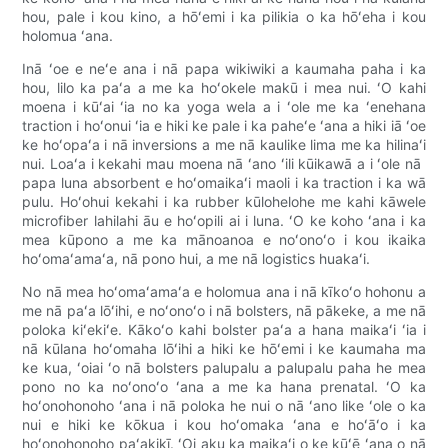
hou, pale i kou kino, a hōʻemi i ka pilikia o ka hōʻeha i kou
holomua ʻana.
Inā ʻoe e neʻe ana i nā papa wikiwiki a kaumaha paha i ka
hou, lilo ka paʻa a me ka hoʻokele makū i mea nui. ʻO kahi
moena i kūʻai ʻia no ka yoga wela a i ʻole me ka ʻenehana
traction i hoʻonui ʻia e hiki ke pale i ka paheʻe ʻana a hiki iā ʻoe
ke hoʻopaʻa i nā inversions a me nā kaulike lima me ka hilinaʻi
nui. Loaʻa i kekahi mau moena nā ʻano ʻili kūikawā a i ʻole nā ​​​​
papa luna absorbent e hoʻomaikaʻi maoli i ka traction i ka wā
pulu. Hoʻohui kekahi i ka rubber kūlohelohe me kahi kāwele
microfiber lahilahi āu e hoʻopili ai i luna. ʻO ke koho ʻana i ka
mea kūpono a me ka mānoanoa e noʻonoʻo i kou ikaika
hoʻomaʻamaʻa, nā pono hui, a me nā logistics huakaʻi.
No nā mea hoʻomaʻamaʻa e holomua ana i nā kīkoʻo hohonu a
me nā paʻa lōʻihi, e noʻonoʻo i nā bolsters, nā pākeke, a me nā
poloka kiʻekiʻe. Kākoʻo kahi bolster paʻa a hana maikaʻi ʻia i
nā kūlana hoʻomaha lōʻihi a hiki ke hōʻemi i ke kaumaha ma
ke kua, ʻoiai ʻo nā bolsters palupalu a palupalu paha he mea
pono no ka noʻonoʻo ʻana a me ka hana prenatal. ʻO ka
hoʻonohonoho ʻana i nā poloka he nui o nā ʻano like ʻole o ka
nui e hiki ke kōkua i kou hoʻomaka ʻana e hoʻāʻo i ka
hoʻonohonoho paʻakikī. ʻOi aku ka maikaʻi o ke kūʻē ʻana o nā