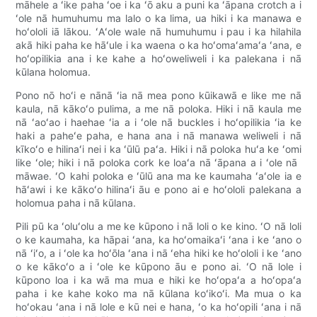
māhele a ʻike paha ʻoe i ka ʻō aku a puni ka ʻāpana crotch a i
ʻole nā ​​humuhumu ma lalo o ka lima, ua hiki i ka manawa e
hoʻololi iā lākou. ʻAʻole wale nā ​​humuhumu i pau i ka hilahila
akā hiki paha ke hāʻule i ka waena o ka hoʻomaʻamaʻa ʻana, e
hoʻopilikia ana i ke kahe a hoʻoweliweli i ka palekana i nā
kūlana holomua.
Pono nō hoʻi e nānā ʻia nā mea pono kūikawā e like me nā
kaula, nā kākoʻo pulima, a me nā poloka. Hiki i nā kaula me
nā ʻaoʻao i haehae ʻia a i ʻole nā ​​​​buckles i hoʻopilikia ʻia ke
haki a paheʻe paha, e hana ana i nā manawa weliweli i nā
kīkoʻo e hilinaʻi nei i ka ʻūlū paʻa. Hiki i nā poloka huʻa ke ʻomi
like ʻole; hiki i nā poloka cork ke loaʻa nā ʻāpana a i ʻole nā ​​​​
māwae. ʻO kahi poloka e ʻūlū ana ma ke kaumaha ʻaʻole ia e
hāʻawi i ke kākoʻo hilinaʻi āu e pono ai e hoʻololi palekana a
holomua paha i nā kūlana.
Pili pū ka ʻoluʻolu a me ke kūpono i nā loli o ke kino. ʻO nā loli
o ke kaumaha, ka hāpai ʻana, ka hoʻomaikaʻi ʻana i ke ʻano o
nā ʻiʻo, a i ʻole ka hoʻōla ʻana i nā ʻeha hiki ke hoʻololi i ke ʻano
o ke kākoʻo a i ʻole ke kūpono āu e pono ai. ʻO nā lole i
kūpono loa i ka wā ma mua e hiki ke hoʻopaʻa a hoʻopaʻa
paha i ke kahe koko ma nā kūlana koʻikoʻi. Ma mua o ka
hoʻokau ʻana i nā lole e kū nei e hana, ʻo ka hoʻopili ʻana i nā