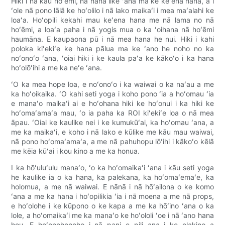
Hiki i nā kau hoʻēmi, nā hana like ʻana ma ke keʻena hana, a i
ʻole nā ​​pono lālā ke hoʻolilo i nā lako maikaʻi i mea maʻalahi ke
loaʻa. Hoʻopili kekahi mau keʻena hana me nā lama no nā
hoʻēmi, a loaʻa paha i nā yogis mua o ka ʻoihana nā hoʻēmi
haumāna. E kaupaona pū i nā mea hana he nui. Hiki i kahi
poloka kiʻekiʻe ke hana pālua ma ke ʻano he noho no ka
noʻonoʻo ʻana, ʻoiai hiki i ke kaula paʻa ke kākoʻo i ka hana
hoʻolōʻihi a me ka neʻe ʻana.
ʻO ka mea hope loa, e noʻonoʻo i ka waiwai o ka naʻau a me
ka hoʻoikaika. ʻO kahi seti yoga i koho pono ʻia a hoʻomau ʻia
e manaʻo maikaʻi ai e hoʻohana hiki ke hoʻonui i ka hiki ke
hoʻomaʻamaʻa mau, ʻo ia paha ka ROI kiʻekiʻe loa o nā mea
āpau. ʻOiai ke kaulike nei i ke kumukūʻai, ka hoʻomau ʻana, a
me ka maikaʻi, e koho i nā lako e kūlike me kāu mau waiwai,
nā pono hoʻomaʻamaʻa, a me nā pahuhopu lōʻihi i kākoʻo kēlā
me kēia kūʻai i kou kino a me ka honua.
I ka hōʻuluʻulu manaʻo, ʻo ka hoʻomaikaʻi ʻana i kāu seti yoga
he kaulike ia o ka hana, ka palekana, ka hoʻomaʻemaʻe, ka
holomua, a me nā waiwai. E nānā i nā hōʻailona o ke komo
ʻana a me ka hana i hoʻopilikia ʻia i nā moena a me nā props,
e hoʻolohe i ke kūpono o ke kapa a me ka hōʻino ʻana o ka
lole, a hoʻomaikaʻi me ka manaʻo ke hoʻololi ʻoe i nā ʻano hana
hou. E hoʻonohonoho i nā pani e pili ana i ke olakino a