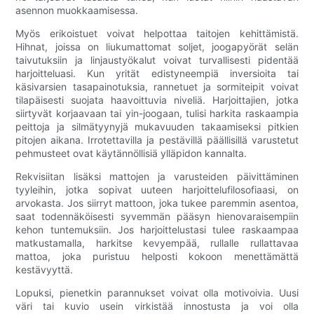
asennon muokkaamisessa.
Myös erikoistuet voivat helpottaa taitojen kehittämistä.
Hihnat, joissa on liukumattomat soljet, joogapyörät selän
taivutuksiin ja linjaustyökalut voivat turvallisesti pidentää
harjoitteluasi. Kun yrität edistyneempiä inversioita tai
käsivarsien tasapainotuksia, rannetuet ja sormiteipit voivat
tilapäisesti suojata haavoittuvia niveliä. Harjoittajien, jotka
siirtyvät korjaavaan tai yin-joogaan, tulisi harkita raskaampia
peittoja ja silmätyynyjä mukavuuden takaamiseksi pitkien
pitojen aikana. Irrotettavilla ja pestävillä päällisillä varustetut
pehmusteet ovat käytännöllisiä ylläpidon kannalta.
Rekvisiitan lisäksi mattojen ja varusteiden päivittäminen
tyyleihin, jotka sopivat uuteen harjoittelufilosofiaasi, on
arvokasta. Jos siirryt mattoon, joka tukee paremmin asentoa,
saat todennäköisesti syvemmän pääsyn hienovaraisempiin
kehon tuntemuksiin. Jos harjoittelustasi tulee raskaampaa
matkustamalla, harkitse kevyempää, rullalle rullattavaa
mattoa, joka puristuu helposti kokoon menettämättä
kestävyyttä.
Lopuksi, pienetkin parannukset voivat olla motivoivia. Uusi
väri tai kuvio usein virkistää innostusta ja voi olla