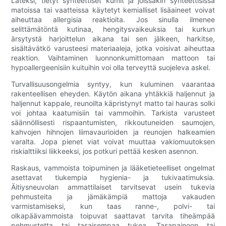
Lateksi, tietyt synteettiset kumit ja joissakin synteettisissä
matoissa tai vaatteissa käytetyt kemialliset lisäaineet voivat
aiheuttaa allergisia reaktioita. Jos sinulla ilmenee
selittämätöntä kutinaa, hengitysvaikeuksia tai kurkun
ärsytystä harjoittelun aikana tai sen jälkeen, harkitse,
sisältävätkö varusteesi materiaaleja, jotka voisivat aiheuttaa
reaktion. Vaihtaminen luonnonkumittomaan mattoon tai
hypoallergeenisiin kuituihin voi olla terveyttä suojeleva askel.
Turvallisuusongelmia syntyy, kun kuluminen vaarantaa
rakenteellisen eheyden. Käytön aikana yhtäkkiä haljennut ja
haljennut kappale, reunoilta käpristynyt matto tai hauras solki
voi johtaa kaatumisiin tai vammoihin. Tarkista varusteet
säännöllisesti rispaantumisten, rikkoutuneiden saumojen,
kahvojen hihnojen liimavaurioiden ja reunojen halkeamien
varalta. Jopa pienet viat voivat muuttaa vakiomuutoksen
riskialttiiksi liikkeeksi, jos potkuri pettää kesken asennon.
Raskaus, vammoista toipuminen ja lääketieteelliset ongelmat
asettavat tiukempia hygienia- ja tukivaatimuksia.
Äitiysneuvolan ammattilaiset tarvitsevat usein tukevia
pehmusteita ja jämäkämpiä mattoja vakauden
varmistamiseksi, kun taas ranne-, polvi- tai
olkapäävammoista toipuvat saattavat tarvita tiheämpää
pehmustetta tai tasaisempaa tukea. Tasapainoon tai