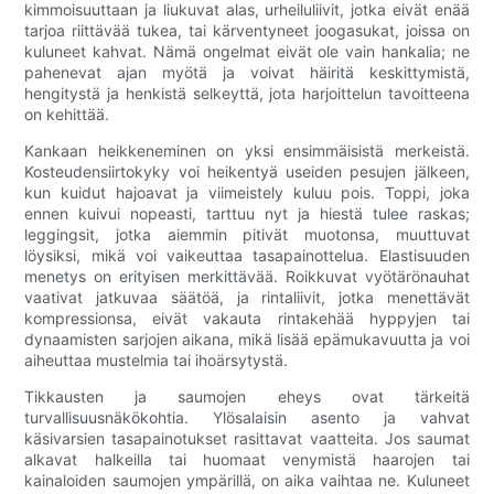
kimmoisuuttaan ja liukuvat alas, urheiluliivit, jotka eivät enää
tarjoa riittävää tukea, tai kärventyneet joogasukat, joissa on
kuluneet kahvat. Nämä ongelmat eivät ole vain hankalia; ne
pahenevat ajan myötä ja voivat häiritä keskittymistä,
hengitystä ja henkistä selkeyttä, jota harjoittelun tavoitteena
on kehittää.
Kankaan heikkeneminen on yksi ensimmäisistä merkeistä.
Kosteudensiirtokyky voi heikentyä useiden pesujen jälkeen,
kun kuidut hajoavat ja viimeistely kuluu pois. Toppi, joka
ennen kuivui nopeasti, tarttuu nyt ja hiestä tulee raskas;
leggingsit, jotka aiemmin pitivät muotonsa, muuttuvat
löysiksi, mikä voi vaikeuttaa tasapainottelua. Elastisuuden
menetys on erityisen merkittävää. Roikkuvat vyötärönauhat
vaativat jatkuvaa säätöä, ja rintaliivit, jotka menettävät
kompressionsa, eivät vakauta rintakehää hyppyjen tai
dynaamisten sarjojen aikana, mikä lisää epämukavuutta ja voi
aiheuttaa mustelmia tai ihoärsytystä.
Tikkausten ja saumojen eheys ovat tärkeitä
turvallisuusnäkökohtia. Ylösalaisin asento ja vahvat
käsivarsien tasapainotukset rasittavat vaatteita. Jos saumat
alkavat halkeilla tai huomaat venymistä haarojen tai
kainaloiden saumojen ympärillä, on aika vaihtaa ne. Kuluneet