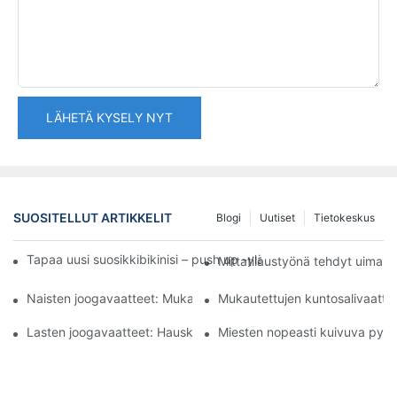
LÄHETÄ KYSELY NYT
SUOSITELLUT ARTIKKELIT
Blogi
Uutiset
Tietokeskus
Tapaa uusi suosikkibikinisi – push up -yläosa ja imarteleva korke
Mittatilaustyönä tehdyt uimapu
Naisten joogavaatteet: Mukavat tyylit jokaiselle vartalolle
Mukautettujen kuntosalivaattei
Lasten joogavaatteet: Hauskoja malleja nuorille harrastajille
Miesten nopeasti kuivuva pyörä