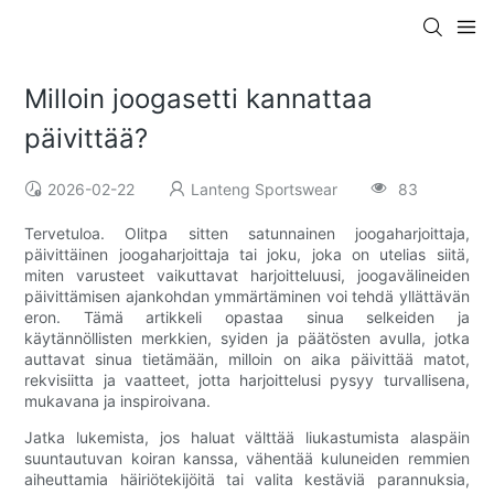
Milloin joogasetti kannattaa
päivittää?
2026-02-22
Lanteng Sportswear
83
Tervetuloa. Olitpa sitten satunnainen joogaharjoittaja,
päivittäinen joogaharjoittaja tai joku, joka on utelias siitä,
miten varusteet vaikuttavat harjoitteluusi, joogavälineiden
päivittämisen ajankohdan ymmärtäminen voi tehdä yllättävän
eron. Tämä artikkeli opastaa sinua selkeiden ja
käytännöllisten merkkien, syiden ja päätösten avulla, jotka
auttavat sinua tietämään, milloin on aika päivittää matot,
rekvisiitta ja vaatteet, jotta harjoittelusi pysyy turvallisena,
mukavana ja inspiroivana.
Jatka lukemista, jos haluat välttää liukastumista alaspäin
suuntautuvan koiran kanssa, vähentää kuluneiden remmien
aiheuttamia häiriötekijöitä tai valita kestäviä parannuksia,