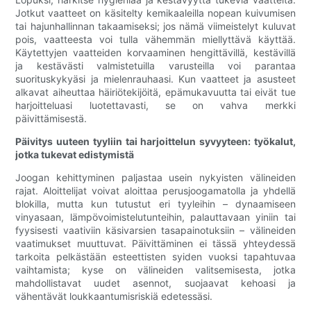
Jotkut vaatteet on käsitelty kemikaaleilla nopean kuivumisen
tai hajunhallinnan takaamiseksi; jos nämä viimeistelyt kuluvat
pois, vaatteesta voi tulla vähemmän miellyttävä käyttää.
Käytettyjen vaatteiden korvaaminen hengittävillä, kestävillä
ja kestävästi valmistetuilla varusteilla voi parantaa
suorituskykyäsi ja mielenrauhaasi. Kun vaatteet ja asusteet
alkavat aiheuttaa häiriötekijöitä, epämukavuutta tai eivät tue
harjoitteluasi luotettavasti, se on vahva merkki
päivittämisestä.
Päivitys uuteen tyyliin tai harjoittelun syvyyteen: työkalut,
jotka tukevat edistymistä
Joogan kehittyminen paljastaa usein nykyisten välineiden
rajat. Aloittelijat voivat aloittaa perusjoogamatolla ja yhdellä
blokilla, mutta kun tutustut eri tyyleihin – dynaamiseen
vinyasaan, lämpövoimistelutunteihin, palauttavaan yiniin tai
fyysisesti vaativiin käsivarsien tasapainotuksiin – välineiden
vaatimukset muuttuvat. Päivittäminen ei tässä yhteydessä
tarkoita pelkästään esteettisten syiden vuoksi tapahtuvaa
vaihtamista; kyse on välineiden valitsemisesta, jotka
mahdollistavat uudet asennot, suojaavat kehoasi ja
vähentävät loukkaantumisriskiä edetessäsi.