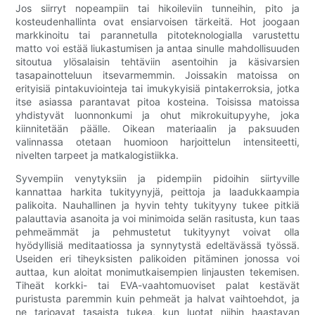
Jos siirryt nopeampiin tai hikoileviin tunneihin, pito ja
kosteudenhallinta ovat ensiarvoisen tärkeitä. Hot joogaan
markkinoitu tai parannetulla pitoteknologialla varustettu
matto voi estää liukastumisen ja antaa sinulle mahdollisuuden
sitoutua ylösalaisin tehtäviin asentoihin ja käsivarsien
tasapainotteluun itsevarmemmin. Joissakin matoissa on
erityisiä pintakuviointeja tai imukykyisiä pintakerroksia, jotka
itse asiassa parantavat pitoa kosteina. Toisissa matoissa
yhdistyvät luonnonkumi ja ohut mikrokuitupyyhe, joka
kiinnitetään päälle. Oikean materiaalin ja paksuuden
valinnassa otetaan huomioon harjoittelun intensiteetti,
nivelten tarpeet ja matkalogistiikka.
Syvempiin venytyksiin ja pidempiin pidoihin siirtyville
kannattaa harkita tukityynyjä, peittoja ja laadukkaampia
palikoita. Nauhallinen ja hyvin tehty tukityyny tukee pitkiä
palauttavia asanoita ja voi minimoida selän rasitusta, kun taas
pehmeämmät ja pehmustetut tukityynyt voivat olla
hyödyllisiä meditaatiossa ja synnytystä edeltävässä työssä.
Useiden eri tiheyksisten palikoiden pitäminen jonossa voi
auttaa, kun aloitat monimutkaisempien linjausten tekemisen.
Tiheät korkki- tai EVA-vaahtomuoviset palat kestävät
puristusta paremmin kuin pehmeät ja halvat vaihtoehdot, ja
ne tarjoavat tasaista tukea, kun luotat niihin haastavan