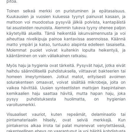
pitoa.
Toinen selkeä merkki on puristuminen ja epätasaisuus.
Kuukausien ja vuosien kuluessa tyynyt painuvat kasaan, ja
mattoon voi muodostua pysyviä jälkiä polvista, kantapäistä
tai asusteiden reunoista. Aiemmin tukeva tyyny ohenee paljon
käytetyillä alueilla. Tämä heikentää iskunvaimennusta ja voi
aiheuttaa nivelkipuja painoa kantavissa asennoissa. Käännä
matto ympäri ja katso, tuntuuko alapinta edelleen tasaiselta.
Molemmat puolet voivat kuitenkin lopulta heikentyä, ja
kääntäminen on vain väliaikainen ratkaisu.
Myös haju ja hygienia ovat tärkeitä. Pysyvät hajut, jotka eivät
haihdu säännöllisellä puhdistuksella, viittaavat bakteerien tai
homeen imeytymiseen. Jotkut matot, erityisesti avoimen
solurakenteen omaavat, voivat sisältää mikrobeja, joita on
vaikea hävittää. Uusien synteettisten mattojen itsepintainen
kemikaalien haju saattaa hävitä, mutta hapan haju, joka
pysyy puhdistuksesta huolimatta, on hygienian
varoitusmerkki.
Visuaaliset vauriot, kuten repeämät, delaminaatio tai
pintamateriaalin hilseily, ovat selviä merkkejä. Kun
pintakerros alkaa irrota tai palat murenevat venytettäessä,
rakenteellinen eheys on vaarantunut ja voi häiritä kohdistusta