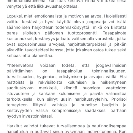
meditaatioistuimena, kun taas kestävä hihna voi tukea sekä
venyttelyä että liikkuvuusharjoittelua.
Lopuksi, mieti emotionaalista ja motivoivaa arvoa. Huolellisesti
valittu, kestävä ja hyvä käyttää oleva joogasarja voi lisätä
säännöllisen harjoittelun todennäköisyyttä, mikä on kiistatta
paras sijoitetun pääoman tuottoprosentti. Tasapainota
kustannukset, kestävyys ja laatu valitsemalla varusteita, jotka
ovat sopusoinnussa arvojesi, harjoittelutarpeidesi ja pitkän
aikavälin tavoitteidesi kanssa, jotta jokainen ostos tukee sekä
kehoasi että planeettaa.
Yhteenvetona voidaan todeta, että joogavälineiden
päivittäminen on tasapainoilua toiminnallisuuden,
turvallisuuden, hygienian, edistymisen ja arvojen välillä. Etsi
mattoista ja rekvisiitoista kulumisen ja heikentyneen
suorituskyvyn merkkejä, kiinnitä huomiota vaatteiden
istuvuuteen ja kankaan kulumiseen ja päivitä välineistöä
tarkoituksella, kun siirryt uusiin harjoitustyyleihin. Priorisoi
terveyteen liittyviä vaihtoja ja punnitse budjetin ja
kestävyyden välisiä kompromisseja saadaksesi parhaan
hyödyn investoinnistasi.
Harkitut vaihdot tukevat turvallisempaa ja nautinnollisempaa
harjoittelua ja auttavat sinua pysymään motivoituneena. Kun