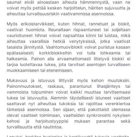
saumat eivät ainoastaan ​​aiheuta hämmennystä, vaan ne
voivat myös pettää kesken harjoittelun, häiriten sujuvuutta ja
aiheuttaa turvallisuusriskin vaativammissa asennoissa.
Myös erikoistarvikkeet, kuten hihnat, rannetuet ja blokit,
vaativat huomiota. Reunaltaan rispaantuneet tai soljeltaan
vaurioituneet hihnat voivat napsahtaa kiinni tai luistaa, mikä
aiheuttaa vaarallisia hetkiä venytyksissä, jotka vaativat
tasaista jännitystä. Vaahtomuoviblokit voivat puristua kasaan
epätasaisesti; korkkiblokkeihin voi tulla lohkeamia tai
halkeamia. Painon alla arvaamattomasti litistyvä blokki ei
tarjoa luotettavaa tukea, jota tarvitset asentojen turvalliseen
muokkaamiseen tai etenemiseen.
Mukavuus ja istuvuus liittyvät myös kehon muutoksiin.
Painonmuutokset, raskaus, parantunut lihasjänteys tai
vammoista toipuminen voivat kaikki muuttaa tarvitsemaasi
tukea tai istuvuutta. Aiemmin täydellisesti istuneet vaatteet
saattavat nyt aiheuttaa tukoksia tai rajoittaa verenkiertoa
tärkeissä asennoissa. Sen sijaan, että pakottaisit olemassa
olevat vaatteet toimimaan, vaatteiden synkronointi nykyisen
kehosi ja harjoitustyyppisi mukaan parantaa sekä
turvallisuutta että nautintoa.
Lopuksi, harkitse hygieniaa ja kestävyyttä tukevia vaatteita.