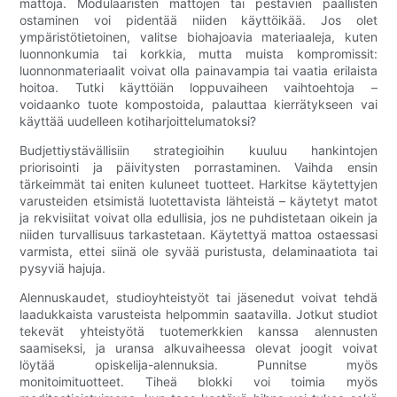
mattoja. Modulaaristen mattojen tai pestävien päällisten
ostaminen voi pidentää niiden käyttöikää. Jos olet
ympäristötietoinen, valitse biohajoavia materiaaleja, kuten
luonnonkumia tai korkkia, mutta muista kompromissit:
luonnonmateriaalit voivat olla painavampia tai vaatia erilaista
hoitoa. Tutki käyttöiän loppuvaiheen vaihtoehtoja –
voidaanko tuote kompostoida, palauttaa kierrätykseen vai
käyttää uudelleen kotiharjoittelumatoksi?
Budjettiystävällisiin strategioihin kuuluu hankintojen
priorisointi ja päivitysten porrastaminen. Vaihda ensin
tärkeimmät tai eniten kuluneet tuotteet. Harkitse käytettyjen
varusteiden etsimistä luotettavista lähteistä – käytetyt matot
ja rekvisiitat voivat olla edullisia, jos ne puhdistetaan oikein ja
niiden turvallisuus tarkastetaan. Käytettyä mattoa ostaessasi
varmista, ettei siinä ole syvää puristusta, delaminaatiota tai
pysyviä hajuja.
Alennuskaudet, studioyhteistyöt tai jäsenedut voivat tehdä
laadukkaista varusteista helpommin saatavilla. Jotkut studiot
tekevät yhteistyötä tuotemerkkien kanssa alennusten
saamiseksi, ja uransa alkuvaiheessa olevat joogit voivat
löytää opiskelija-alennuksia. Punnitse myös
monitoimituotteet. Tiheä blokki voi toimia myös