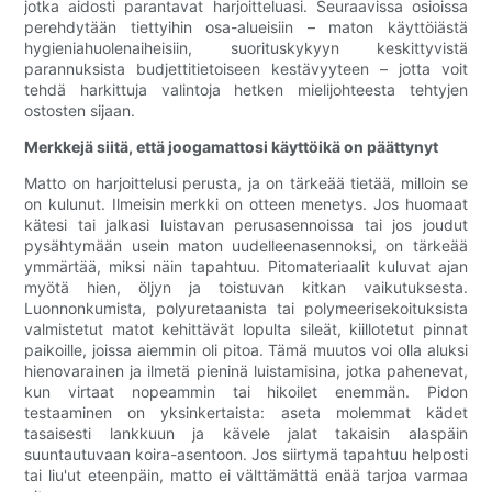
jotka aidosti parantavat harjoitteluasi. Seuraavissa osioissa
perehdytään tiettyihin osa-alueisiin – maton käyttöiästä
hygieniahuolenaiheisiin, suorituskykyyn keskittyvistä
parannuksista budjettitietoiseen kestävyyteen – jotta voit
tehdä harkittuja valintoja hetken mielijohteesta tehtyjen
ostosten sijaan.
Merkkejä siitä, että joogamattosi käyttöikä on päättynyt
Matto on harjoittelusi perusta, ja on tärkeää tietää, milloin se
on kulunut. Ilmeisin merkki on otteen menetys. Jos huomaat
kätesi tai jalkasi luistavan perusasennoissa tai jos joudut
pysähtymään usein maton uudelleenasennoksi, on tärkeää
ymmärtää, miksi näin tapahtuu. Pitomateriaalit kuluvat ajan
myötä hien, öljyn ja toistuvan kitkan vaikutuksesta.
Luonnonkumista, polyuretaanista tai polymeerisekoituksista
valmistetut matot kehittävät lopulta sileät, kiillotetut pinnat
paikoille, joissa aiemmin oli pitoa. Tämä muutos voi olla aluksi
hienovarainen ja ilmetä pieninä luistamisina, jotka pahenevat,
kun virtaat nopeammin tai hikoilet enemmän. Pidon
testaaminen on yksinkertaista: aseta molemmat kädet
tasaisesti lankkuun ja kävele jalat takaisin alaspäin
suuntautuvaan koira-asentoon. Jos siirtymä tapahtuu helposti
tai liu'ut eteenpäin, matto ei välttämättä enää tarjoa varmaa