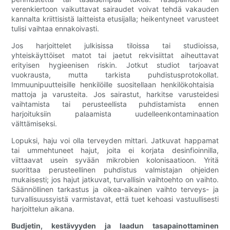
verenkiertoon vaikuttavat sairaudet voivat tehdä vakauden
kannalta kriittisistä laitteista etusijalla; heikentyneet varusteet
tulisi vaihtaa ennakoivasti.
Jos harjoittelet julkisissa tiloissa tai studioissa,
yhteiskäyttöiset matot tai jaetut rekvisiittat aiheuttavat
erityisen hygieenisen riskin. Jotkut studiot tarjoavat
vuokrausta, mutta tarkista puhdistusprotokollat.
Immuunipuutteisille henkilöille suositellaan henkilökohtaisia ​​​​
mattoja ja varusteita. Jos sairastut, harkitse varusteidesi
vaihtamista tai perusteellista puhdistamista ennen
harjoituksiin palaamista uudelleenkontaminaation
välttämiseksi.
Lopuksi, haju voi olla terveyden mittari. Jatkuvat happamat
tai ummehtuneet hajut, joita ei korjata desinfioinnilla,
viittaavat usein syvään mikrobien kolonisaatioon. Yritä
suorittaa perusteellinen puhdistus valmistajan ohjeiden
mukaisesti; jos hajut jatkuvat, turvallisin vaihtoehto on vaihto.
Säännöllinen tarkastus ja oikea-aikainen vaihto terveys- ja
turvallisuussyistä varmistavat, että tuet kehoasi vastuullisesti
harjoittelun aikana.
Budjetin, kestävyyden ja laadun tasapainottaminen