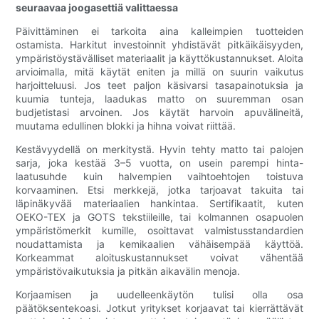
seuraavaa joogasettiä valittaessa
Päivittäminen ei tarkoita aina kalleimpien tuotteiden
ostamista. Harkitut investoinnit yhdistävät pitkäikäisyyden,
ympäristöystävälliset materiaalit ja käyttökustannukset. Aloita
arvioimalla, mitä käytät eniten ja millä on suurin vaikutus
harjoitteluusi. Jos teet paljon käsivarsi tasapainotuksia ja
kuumia tunteja, laadukas matto on suuremman osan
budjetistasi arvoinen. Jos käytät harvoin apuvälineitä,
muutama edullinen blokki ja hihna voivat riittää.
Kestävyydellä on merkitystä. Hyvin tehty matto tai palojen
sarja, joka kestää 3–5 vuotta, on usein parempi hinta-
laatusuhde kuin halvempien vaihtoehtojen toistuva
korvaaminen. Etsi merkkejä, jotka tarjoavat takuita tai
läpinäkyvää materiaalien hankintaa. Sertifikaatit, kuten
OEKO-TEX ja GOTS tekstiileille, tai kolmannen osapuolen
ympäristömerkit kumille, osoittavat valmistusstandardien
noudattamista ja kemikaalien vähäisempää käyttöä.
Korkeammat aloituskustannukset voivat vähentää
ympäristövaikutuksia ja pitkän aikavälin menoja.
Korjaamisen ja uudelleenkäytön tulisi olla osa
päätöksentekoasi. Jotkut yritykset korjaavat tai kierrättävät