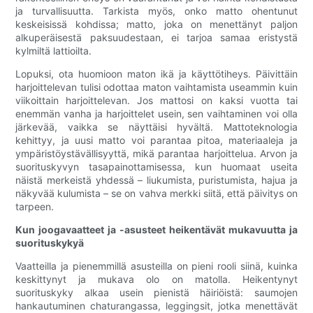
ja turvallisuutta. Tarkista myös, onko matto ohentunut
keskeisissä kohdissa; matto, joka on menettänyt paljon
alkuperäisestä paksuudestaan, ei tarjoa samaa eristystä
kylmiltä lattioilta.
Lopuksi, ota huomioon maton ikä ja käyttötiheys. Päivittäin
harjoittelevan tulisi odottaa maton vaihtamista useammin kuin
viikoittain harjoittelevan. Jos mattosi on kaksi vuotta tai
enemmän vanha ja harjoittelet usein, sen vaihtaminen voi olla
järkevää, vaikka se näyttäisi hyvältä. Mattoteknologia
kehittyy, ja uusi matto voi parantaa pitoa, materiaaleja ja
ympäristöystävällisyyttä, mikä parantaa harjoittelua. Arvon ja
suorituskyvyn tasapainottamisessa, kun huomaat useita
näistä merkeistä yhdessä – liukumista, puristumista, hajua ja
näkyvää kulumista – se on vahva merkki siitä, että päivitys on
tarpeen.
Kun joogavaatteet ja -asusteet heikentävät mukavuutta ja
suorituskykyä
Vaatteilla ja pienemmillä asusteilla on pieni rooli siinä, kuinka
keskittynyt ja mukava olo on matolla. Heikentynyt
suorituskyky alkaa usein pienistä häiriöistä: saumojen
hankautuminen chaturangassa, leggingsit, jotka menettävät