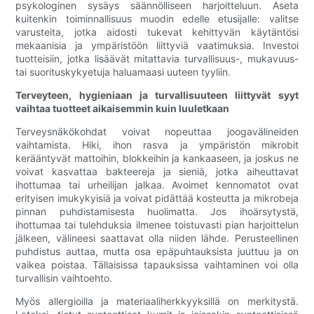
psykologinen sysäys säännölliseen harjoitteluun. Aseta
kuitenkin toiminnallisuus muodin edelle etusijalle: valitse
varusteita, jotka aidosti tukevat kehittyvän käytäntösi
mekaanisia ja ympäristöön liittyviä vaatimuksia. Investoi
tuotteisiin, jotka lisäävät mitattavia turvallisuus-, mukavuus-
tai suorituskykyetuja haluamaasi uuteen tyyliin.
Terveyteen, hygieniaan ja turvallisuuteen liittyvät syyt
vaihtaa tuotteet aikaisemmin kuin luuletkaan
Terveysnäkökohdat voivat nopeuttaa joogavälineiden
vaihtamista. Hiki, ihon rasva ja ympäristön mikrobit
kerääntyvät mattoihin, blokkeihin ja kankaaseen, ja joskus ne
voivat kasvattaa bakteereja ja sieniä, jotka aiheuttavat
ihottumaa tai urheilijan jalkaa. Avoimet kennomatot ovat
erityisen imukykyisiä ja voivat pidättää kosteutta ja mikrobeja
pinnan puhdistamisesta huolimatta. Jos ihoärsytystä,
ihottumaa tai tulehduksia ilmenee toistuvasti pian harjoittelun
jälkeen, välineesi saattavat olla niiden lähde. Perusteellinen
puhdistus auttaa, mutta osa epäpuhtauksista juuttuu ja on
vaikea poistaa. Tällaisissa tapauksissa vaihtaminen voi olla
turvallisin vaihtoehto.
Myös allergioilla ja materiaaliherkkyyksillä on merkitystä.