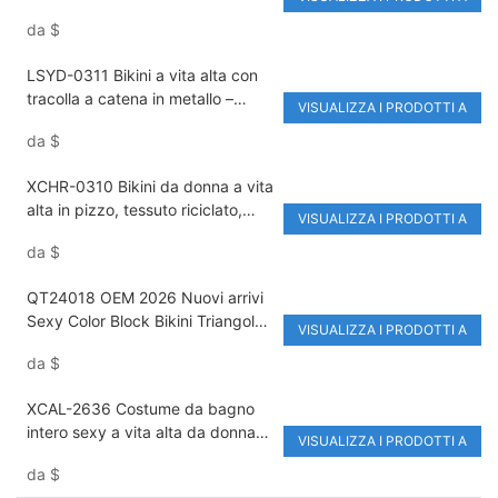
donna | Costume da bagno due
da
$
pezzi con perizoma e lacci senza
schienale | Abbigliamento da
LSYD-0311 Bikini a vita alta con
spiaggia ecologico anti-UV con
tracolla a catena in metallo –
logo personalizzato
VISUALIZZA I PRODOTTI A
Costume da bagno due pezzi da
da
$
donna in nylon e spandex di alta
qualità, tinta unita
XCHR-0310 Bikini da donna a vita
alta in pizzo, tessuto riciclato,
VISUALIZZA I PRODOTTI A
stampa floreale, tinta unita, 2
da
$
pezzi
QT24018 OEM 2026 Nuovi arrivi
Sexy Color Block Bikini Triangolo
VISUALIZZA I PRODOTTI A
con Lacci Laterali - Costume da
da
$
bagno ad asciugatura rapida con
protezione UV
XCAL-2636 Costume da bagno
intero sexy a vita alta da donna
VISUALIZZA I PRODOTTI A
all'ingrosso con stampa digitale,
da
$
traspirante, ad asciugatura