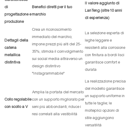
Il valore aggiunto di
di
Benefici diretti per il tuo
LanTeng (oltre 10 anni
progettazione e
marchio
di esperienza)
produzione
Crea un riconoscimento
La selezione esperta di
immediato del marchio;
Dettagli della
leghe leggere e
impone prezzi più alti del 25-
catena
resistenti alla corrosione
35%; stimola il coinvolgimento
metallica
con finitura a bordi lisci
sui social media attraverso un
distintiva
garantisce comfort e
design distintivo
durata
"Instagrammabile"
La realizzazione precisa
del modello garantisce
Amplia la portata del mercato
un supporto uniforme in
Collo regolabile
con un supporto migliorato per
tutte le taglie; le
con scollo a V
seni più abbondanti; riduce i
molteplici opzioni di
resi correlati alla vestibilità
stile aggiungono
versatilità