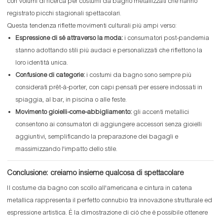
con volumi di ricerca per costumi da bagno metallizzati che hanno
registrato picchi stagionali spettacolari.
Questa tendenza riflette movimenti culturali più ampi verso:
Espressione di sé attraverso la moda:
i consumatori post-pandemia
stanno adottando stili più audaci e personalizzati che riflettono la
loro identità unica.
Confusione di categorie:
i costumi da bagno sono sempre più
considerati prêt-à-porter, con capi pensati per essere indossati in
spiaggia, al bar, in piscina o alle feste.
Movimento gioielli-come-abbigliamento:
gli accenti metallici
consentono ai consumatori di aggiungere accessori senza gioielli
aggiuntivi, semplificando la preparazione dei bagagli e
massimizzando l'impatto dello stile.
Conclusione: creiamo insieme qualcosa di spettacolare
Il costume da bagno con scollo all'americana e cintura in catena
metallica rappresenta il perfetto connubio tra innovazione strutturale ed
espressione artistica. È la dimostrazione di ciò che è possibile ottenere