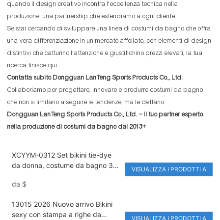
quando il design creativo incontra l'eccellenza tecnica nella
produzione: una partnership che estendiamo a ogni cliente.
Se stai cercando di sviluppare una linea di costumi da bagno che offra
una vera differenziazione in un mercato affollato, con elementi di design
distintivi che catturino l'attenzione e giustifichino prezzi elevati, la tua
ricerca finisce qui.
Contatta subito Dongguan LanTeng Sports Products Co., Ltd.
Collaboriamo per progettare, innovare e produrre costumi da bagno
che non si limitano a seguire le tendenze, ma le dettano.
Dongguan LanTeng Sports Products Co., Ltd. – Il tuo partner esperto
nella produzione di costumi da bagno dal 2013+
XCYYM-0312 Set bikini tie-dye
da donna, costume da bagno 3
VISUALIZZA I PRODOTTI A
pezzi con gonna in rete, set bikini
da
$
brasiliano a vita alta
13015 2026 Nuovo arrivo Bikini
sexy con stampa a righe da
VISUALIZZA I PRODOTTI A