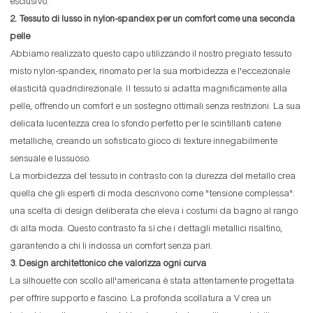
esclusivo.
2. Tessuto di lusso in nylon-spandex per un comfort come una seconda
pelle
Abbiamo realizzato questo capo utilizzando il nostro pregiato tessuto
misto nylon-spandex, rinomato per la sua morbidezza e l'eccezionale
elasticità quadridirezionale. Il tessuto si adatta magnificamente alla
pelle, offrendo un comfort e un sostegno ottimali senza restrizioni. La sua
delicata lucentezza crea lo sfondo perfetto per le scintillanti catene
metalliche, creando un sofisticato gioco di texture innegabilmente
sensuale e lussuoso.
La morbidezza del tessuto in contrasto con la durezza del metallo crea
quella che gli esperti di moda descrivono come "tensione complessa":
una scelta di design deliberata che eleva i costumi da bagno al rango
di alta moda. Questo contrasto fa sì che i dettagli metallici risaltino,
garantendo a chi li indossa un comfort senza pari.
3. Design architettonico che valorizza ogni curva
La silhouette con scollo all'americana è stata attentamente progettata
per offrire supporto e fascino. La profonda scollatura a V crea un