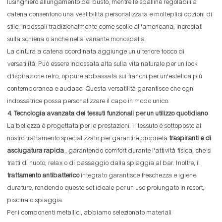
lusinghiero allungamento del busto, mentre le spalline regolabili a
catena consentono una vestibilità personalizzata e molteplici opzioni di
stile: indossali tradizionalmente come scollo all'americana, incrociati
sulla schiena o anche nella variante monospalla.
La cintura a catena coordinata aggiunge un ulteriore tocco di
versatilità. Può essere indossata alta sulla vita naturale per un look
d'ispirazione retrò, oppure abbassata sui fianchi per un'estetica più
contemporanea e audace. Questa versatilità garantisce che ogni
indossatrice possa personalizzare il capo in modo unico.
4. Tecnologia avanzata dei tessuti funzionali per un utilizzo quotidiano
La bellezza è progettata per le prestazioni. Il tessuto è sottoposto al
nostro trattamento specializzato per garantire proprietà
traspiranti e di
asciugatura rapida
, garantendo comfort durante l'attività fisica, che si
tratti di nuoto, relax o di passaggio dalla spiaggia al bar. Inoltre, il
trattamento antibatterico
integrato garantisce freschezza e igiene
durature, rendendo questo set ideale per un uso prolungato in resort,
piscina o spiaggia.
Per i componenti metallici, abbiamo selezionato materiali