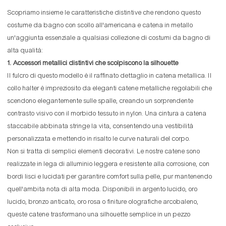
Scopriamo insieme le caratteristiche distintive che rendono questo
costume da bagno con scollo all'americana e catena in metallo
un'aggiunta essenziale a qualsiasi collezione di costumi da bagno di
alta qualità:
1. Accessori metallici distintivi che scolpiscono la silhouette
Il fulcro di questo modello è il raffinato dettaglio in catena metallica. Il
collo halter è impreziosito da eleganti catene metalliche regolabili che
scendono elegantemente sulle spalle, creando un sorprendente
contrasto visivo con il morbido tessuto in nylon. Una cintura a catena
staccabile abbinata stringe la vita, consentendo una vestibilità
personalizzata e mettendo in risalto le curve naturali del corpo.
Non si tratta di semplici elementi decorativi. Le nostre catene sono
realizzate in lega di alluminio leggera e resistente alla corrosione, con
bordi lisci e lucidati per garantire comfort sulla pelle, pur mantenendo
quell'ambita nota di alta moda. Disponibili in argento lucido, oro
lucido, bronzo anticato, oro rosa o finiture olografiche arcobaleno,
queste catene trasformano una silhouette semplice in un pezzo