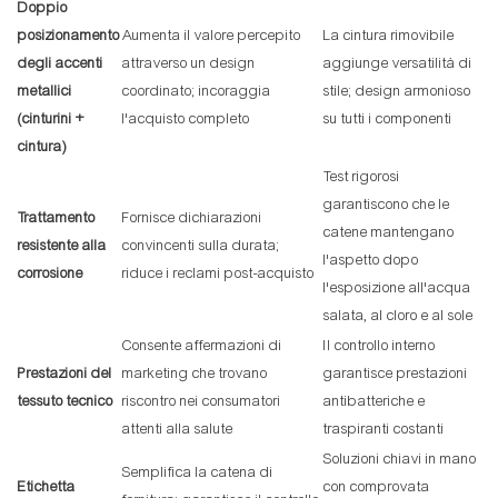
Doppio
posizionamento
Aumenta il valore percepito
La cintura rimovibile
degli accenti
attraverso un design
aggiunge versatilità di
metallici
coordinato; incoraggia
stile; design armonioso
(cinturini +
l'acquisto completo
su tutti i componenti
cintura)
Test rigorosi
garantiscono che le
Trattamento
Fornisce dichiarazioni
catene mantengano
resistente alla
convincenti sulla durata;
l'aspetto dopo
corrosione
riduce i reclami post-acquisto
l'esposizione all'acqua
salata, al cloro e al sole
Consente affermazioni di
Il controllo interno
Prestazioni del
marketing che trovano
garantisce prestazioni
tessuto tecnico
riscontro nei consumatori
antibatteriche e
attenti alla salute
traspiranti costanti
Soluzioni chiavi in ​​mano
Semplifica la catena di
Etichetta
con comprovata