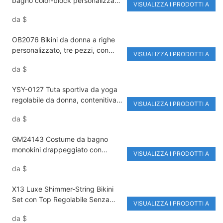
bagno color-block personalizzato
VISUALIZZA I PRODOTTI A
con copricostume trasparente,
da
$
set bikini sexy da donna
OB2076 Bikini da donna a righe
personalizzato, tre pezzi, con
VISUALIZZA I PRODOTTI A
scollo all'americana, schiena
da
$
scoperta, triangolo, perizoma
sexy, bikini traspirante
YSY-0127 Tuta sportiva da yoga
regolabile da donna, contenitiva,
VISUALIZZA I PRODOTTI A
elasticizzata, in nylon/spandex,
da
$
senza maniche
GM24143 Costume da bagno
monokini drappeggiato con
VISUALIZZA I PRODOTTI A
sgambatura alta e rete, tinta
da
$
unita, realizzato in nylon/spandex
di alta qualità
X13 Luxe Shimmer-String Bikini
Set con Top Regolabile Senza
VISUALIZZA I PRODOTTI A
Spalline e Perizoma Brasiliano
da
$
Sgambato con Stampa Metallica