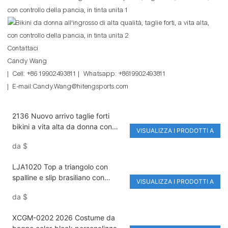
Contattaci
Candy Wang
| Cell: +86 19902493811 | Whatsapp: +8619902493811
| E-mail:Candy.Wang@hitengsports.com
2136 Nuovo arrivo taglie forti
bikini a vita alta da donna con
VISUALIZZA I PRODOTTI A
controllo della pancia push up
da
$
costume da bagno tinta unita
arricciato costume da bagno
LJA1020 Top a triangolo con
all'ingrosso Amazon stile caldo
spalline e slip brasiliano con
VISUALIZZA I PRODOTTI A
spalline perline, design traforato e
da
$
logo in vita personalizzabile per
bikini da spiaggia
XCGM-0202 2026 Costume da