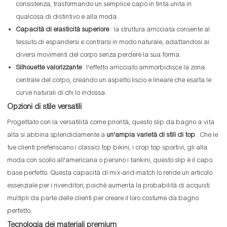
consistenza, trasformando un semplice capo in tinta unita in
qualcosa di distintivo e alla moda.
Capacità di elasticità superiore
: la struttura arricciata consente al
tessuto di espandersi e contrarsi in modo naturale, adattandosi ai
diversi movimenti del corpo senza perdere la sua forma.
Silhouette valorizzante
: l'effetto arricciato ammorbidisce la zona
centrale del corpo, creando un aspetto liscio e lineare che esalta le
curve naturali di chi lo indossa.
Opzioni di stile versatili
Progettato con la versatilità come priorità, questo slip da bagno a vita
alta si abbina splendidamente a
un'ampia varietà di stili di top
. Che le
tue clienti preferiscano i classici top bikini, i crop top sportivi, gli alla
moda con scollo all'americana o persino i tankini, questo slip è il capo
base perfetto. Questa capacità di mix-and-match lo rende un articolo
essenziale per i rivenditori, poiché aumenta la probabilità di acquisti
multipli da parte delle clienti per creare il loro costume da bagno
perfetto.
Tecnologia dei materiali premium