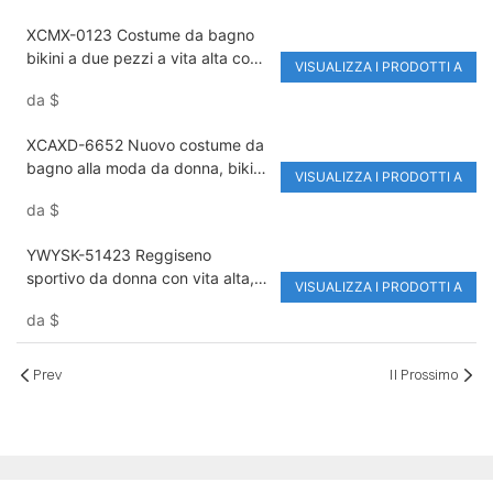
All-Over
XCMX-0123 Costume da bagno
bikini a due pezzi a vita alta con
VISUALIZZA I PRODOTTI A
struttura in acciaio
da
$
XCAXD-6652 Nuovo costume da
bagno alla moda da donna, bikini
VISUALIZZA I PRODOTTI A
sexy, due pezzi, tinta unita,
da
$
costume da bagno ecologico,
costume da bagno in tessuto
YWYSK-51423 Reggiseno
riciclato
sportivo da donna con vita alta,
VISUALIZZA I PRODOTTI A
senza schienale, reggiseno
da
$
sportivo, set da yoga, traspirante,
ecologico
Prev
Il Prossimo