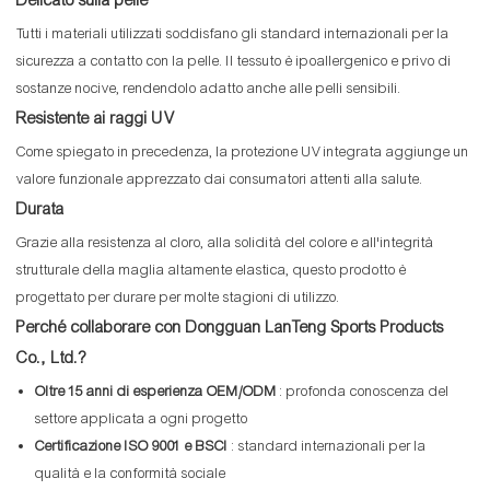
Delicato sulla pelle
Tutti i materiali utilizzati soddisfano gli standard internazionali per la
sicurezza a contatto con la pelle. Il tessuto è ipoallergenico e privo di
sostanze nocive, rendendolo adatto anche alle pelli sensibili.
Resistente ai raggi UV
Come spiegato in precedenza, la protezione UV integrata aggiunge un
valore funzionale apprezzato dai consumatori attenti alla salute.
Durata
Grazie alla resistenza al cloro, alla solidità del colore e all'integrità
strutturale della maglia altamente elastica, questo prodotto è
progettato per durare per molte stagioni di utilizzo.
Perché collaborare con Dongguan LanTeng Sports Products
Co., Ltd.?
Oltre 15 anni di esperienza OEM/ODM
: profonda conoscenza del
settore applicata a ogni progetto
Certificazione ISO 9001 e BSCI
: standard internazionali per la
qualità e la conformità sociale