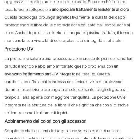
aggressivi, in particolare nelle piscine clorate. Ecco perché il nostro
tessuto viene sottoposto a
uno speciale trattamento resistente al cloro
.
Questa tecnologia prolunga significativamente la durata del capo,
proteggendo le fibre dalla degradazione causata dall'esposizione al
cloro. Anche dopo un uso ripetuto in acqua di piscina trattata, il tessuto
mantiene la sua vivacità di colore, elasticità e integrità strutturale.
Protezione UV
La protezione solare è una preoccupazione crescente per i consumatori
di tutto il mondo e abbiamo affrontato questo problema con
un
avanzato trattamento anti-UV
integrato nel tessuto. Questa
caratteristica offre a chi lo indossa un ulteriore livello di protezione
durante l'esposizione prolungata al sole, consentendogli di godersi il
tempo all'aria aperta con maggiore tranquillità. La protezione UV è
integrata nella struttura della fibra, il che significa che non si dissolve
nel tempo come i trattamenti topici.
Abbinamento dei colori con gli accessori
Sappiamo che i costumi da bagno sono spesso parte di un look
completo. I nostri tessuti si tingono eccezionalmente bene, consentendo