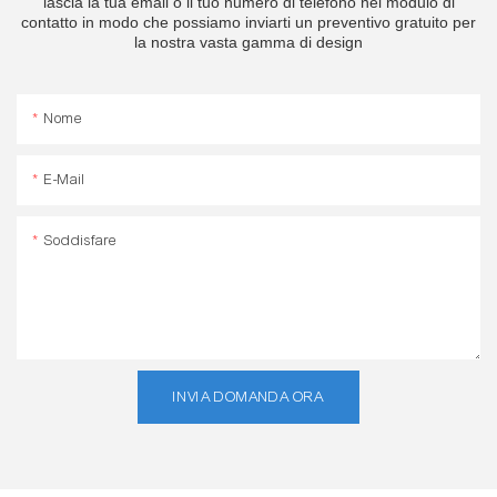
lascia la tua email o il tuo numero di telefono nel modulo di
contatto in modo che possiamo inviarti un preventivo gratuito per
la nostra vasta gamma di design
Nome
E-Mail
Soddisfare
INVIA DOMANDA ORA