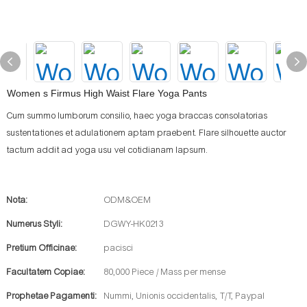
Women s Firmus High Waist Flare Yoga Pants
Cum summo lumborum consilio, haec yoga braccas consolatorias
sustentationes et adulationem aptam praebent. Flare silhouette auctor
tactum addit ad yoga usu vel cotidianam lapsum.
Nota:
ODM&OEM
Numerus Styli:
DGWY-HK0213
Pretium Officinae:
pacisci
Facultatem Copiae:
80,000 Piece / Mass per mense
Prophetae Pagamenti:
Nummi, Unionis occidentalis, T/T, Paypal