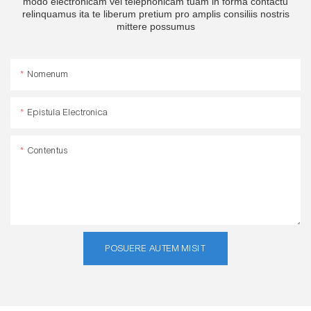
modo electronicam vel telephonicam tuam in forma contactu
relinquamus ita te liberum pretium pro amplis consiliis nostris
mittere possumus
Nomenum
Epistula Electronica
Contentus
POSUERE AUTEM MISIT