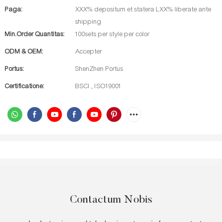
Paga:
XXX% depositum et statera LXX% liberate ante
shipping
Min.Order Quantitas:
100sets per style per color
ODM & OEM:
Accepter
Portus:
ShenZhen Portus
Certificatione:
BSCI , ISO19001
Contactum Nobis