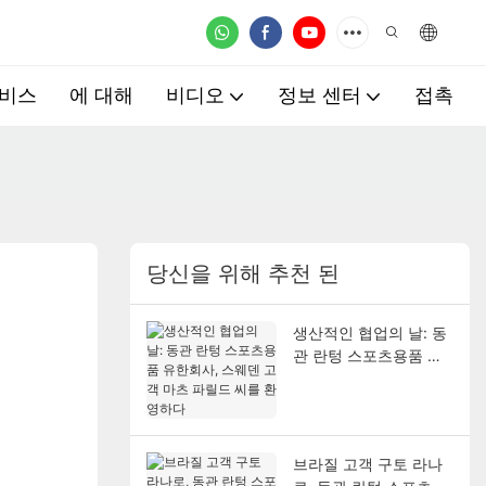
비스
에 대해
비디오
정보 센터
접촉
당신을 위해 추천 된
생산적인 협업의 날: 동
관 란텅 스포츠용품 유
한회사, 스웨덴 고객 마
츠 파릴드 씨를 환영하
다
브라질 고객 구토 라나