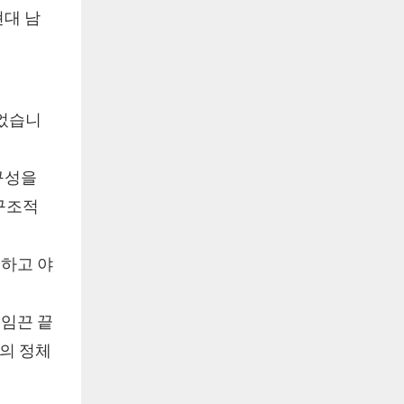
현대 남
되었습니
구성을
 구조적
심하고 야
조임끈 끝
유의 정체