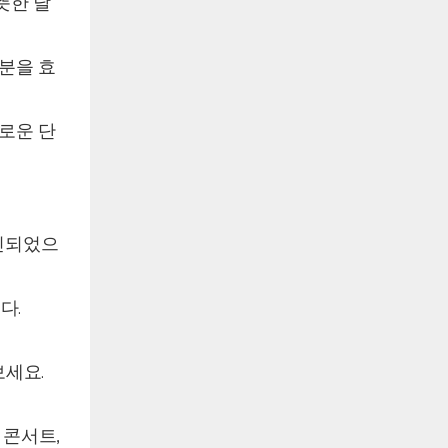
뜻한 날
분을 효
로운 단
자인되었으
다.
보세요.
 콘서트,