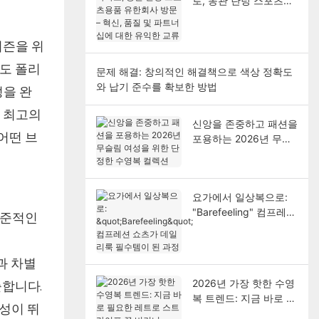
로, 동관 란텅 스포츠용
품 유한회사 방문 – 혁
신, 품질 및 파트너십에
시즌을 위
대한 유익한 교류
도 폴리
문제 해결: 창의적인 해결책으로 색상 정확도
와 납기 준수를 확보한 방법
성을 완
 최고의
신앙을 존중하고 패션을
어떤 브
포용하는 2026년 무슬
림 여성을 위한 단정한
수영복 컬렉션
요가에서 일상복으로:
"Barefeeling" 컴프레션
표준적인
쇼츠가 데일리룩 필수템
이 된 과정
과 차별
2026년 가장 핫한 수영
출합니다.
복 트렌드: 지금 바로 필
구성이 뛰
요한 레트로 스트라이프