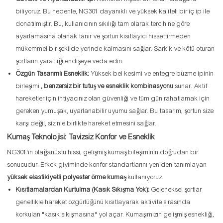
biliyoruz. Bu nedenle, NG301 dayanıklı ve yüksek kaliteli bir iç ip ile
donatılmıştır. Bu, kullanıcının sıkılığı tam olarak tercihine göre
ayarlamasına olanak tanır ve şortun kısıtlayıcı hissettirmeden
mükemmel bir şekilde yerinde kalmasını sağlar. Sarkık ve kötü oturan
şortların yarattığı endişeye veda edin.
Özgün Tasarımlı Esneklik:
Yüksek bel kesimi ve entegre büzme ipinin
birleşimi
, benzersiz bir tutuş ve esneklik kombinasyonu
sunar. Aktif
hareketler için ihtiyacınız olan güvenliği ve tüm gün rahatlamak için
gereken yumuşak, uyarlanabilir uyumu sağlar. Bu tasarım, şortun size
karşı değil, sizinle birlikte hareket etmesini sağlar.
Kumaş Teknolojisi: Tavizsiz Konfor ve Esneklik
NG301'in olağanüstü hissi, gelişmiş kumaş bileşiminin doğrudan bir
sonucudur. Erkek giyiminde konfor standartlarını yeniden tanımlayan
yüksek elastikiyetli polyester örme kumaş
kullanıyoruz.
Kısıtlamalardan Kurtulma (Kasık Sıkışma Yok):
Geleneksel şortlar
genellikle hareket özgürlüğünü kısıtlayarak aktivite sırasında
korkulan "kasık sıkışmasına" yol açar. Kumaşımızın gelişmiş esnekliği,