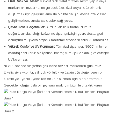
Özel Renk ve Desen:
Mevcut renk paletimizden seçim yapın veya
markanızın imzası haline gelecek özel, özel boyalı düz bir renk
oluşturmak için geliştiricilerimizle birlikte çalışın. Ayrıca özel desen
geliştirme konusunda da destek sağlıyoruz.
Çevre Dostu Seçenekler:
Sürdürülebilirlik taahhüdümüz
doğrultusunda, isteğiniz üzerine siparişiniz için çevre dostu, geri
dönüştürülmüş veya organik malzemeler tedarik edip kullanabiliriz.
Yüksek Konfor ve UV Koruması:
Tüm özel siparişler, NG301'in temel
avantajlarını korur: olağanüstü konfor, yumuşak dokunuş ve entegre
UV koruması.
NG301 sadece bir şorttan çok daha fazlası; markanızın günümüz
tüketicisiyle –konfor, stil, çok yönlülük ve özgünlüğe değer veren bir
tüketiciyle– yankı uyandıran bir ürün sunması için bir platformdur.
Gerçekten olağanüstü bir şey yaratmak için bizimle ortaklık kurun.