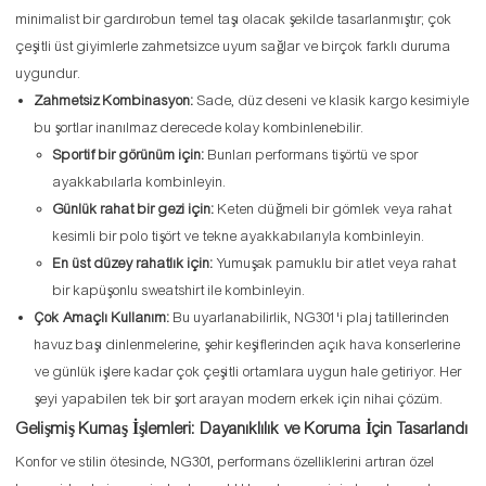
minimalist bir gardırobun temel taşı olacak şekilde tasarlanmıştır; çok
çeşitli üst giyimlerle zahmetsizce uyum sağlar ve birçok farklı duruma
uygundur.
Zahmetsiz Kombinasyon:
Sade, düz deseni ve klasik kargo kesimiyle
bu şortlar inanılmaz derecede kolay kombinlenebilir.
Sportif bir görünüm için:
Bunları performans tişörtü ve spor
ayakkabılarla kombinleyin.
Günlük rahat bir gezi için:
Keten düğmeli bir gömlek veya rahat
kesimli bir polo tişört ve tekne ayakkabılarıyla kombinleyin.
En üst düzey rahatlık için:
Yumuşak pamuklu bir atlet veya rahat
bir kapüşonlu sweatshirt ile kombinleyin.
Çok Amaçlı Kullanım:
Bu uyarlanabilirlik, NG301'i plaj tatillerinden
havuz başı dinlenmelerine, şehir keşiflerinden açık hava konserlerine
ve günlük işlere kadar çok çeşitli ortamlara uygun hale getiriyor. Her
şeyi yapabilen tek bir şort arayan modern erkek için nihai çözüm.
Gelişmiş Kumaş İşlemleri: Dayanıklılık ve Koruma İçin Tasarlandı
Konfor ve stilin ötesinde, NG301, performans özelliklerini artıran özel