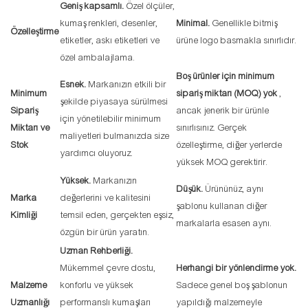
Geniş kapsamlı.
Özel ölçüler,
kumaş renkleri, desenler,
Minimal.
Genellikle bitmiş
Özelleştirme
etiketler, askı etiketleri ve
ürüne logo basmakla sınırlıdır.
özel ambalajlama.
Boş ürünler için minimum
Esnek.
Markanızın etkili bir
Minimum
sipariş miktarı (MOQ) yok
,
şekilde piyasaya sürülmesi
Sipariş
ancak jenerik bir ürünle
için yönetilebilir minimum
Miktarı ve
sınırlısınız. Gerçek
maliyetleri bulmanızda size
Stok
özelleştirme, diğer yerlerde
yardımcı oluyoruz.
yüksek MOQ gerektirir.
Yüksek.
Markanızın
Düşük.
Ürününüz, aynı
Marka
değerlerini ve kalitesini
şablonu kullanan diğer
Kimliği
temsil eden, gerçekten eşsiz,
markalarla esasen aynı.
özgün bir ürün yaratın.
Uzman Rehberliği.
Mükemmel çevre dostu,
Herhangi bir yönlendirme yok.
Malzeme
konforlu ve yüksek
Sadece genel boş şablonun
Uzmanlığı
performanslı kumaşları
yapıldığı malzemeyle