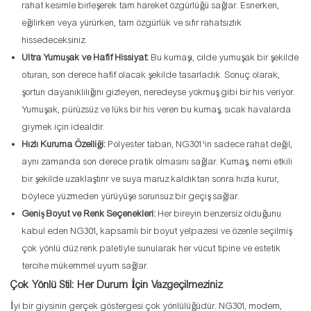
rahat kesimle birleşerek tam hareket özgürlüğü sağlar. Esnerken,
eğilirken veya yürürken, tam özgürlük ve sıfır rahatsızlık
hissedeceksiniz.
Ultra Yumuşak ve Hafif Hissiyat:
Bu kumaşı, cilde yumuşak bir şekilde
oturan, son derece hafif olacak şekilde tasarladık. Sonuç olarak,
şortun dayanıklılığını gizleyen, neredeyse yokmuş gibi bir his veriyor.
Yumuşak, pürüzsüz ve lüks bir his veren bu kumaş, sıcak havalarda
giymek için idealdir.
Hızlı Kuruma Özelliği:
Polyester taban, NG301'in sadece rahat değil,
aynı zamanda son derece pratik olmasını sağlar. Kumaş, nemi etkili
bir şekilde uzaklaştırır ve suya maruz kaldıktan sonra hızla kurur,
böylece yüzmeden yürüyüşe sorunsuz bir geçiş sağlar.
Geniş Boyut ve Renk Seçenekleri:
Her bireyin benzersiz olduğunu
kabul eden NG301, kapsamlı bir boyut yelpazesi ve özenle seçilmiş
çok yönlü düz renk paletiyle sunularak her vücut tipine ve estetik
tercihe mükemmel uyum sağlar.
Çok Yönlü Stil: Her Durum İçin Vazgeçilmeziniz
İyi bir giysinin gerçek göstergesi çok yönlülüğüdür. NG301, modern,