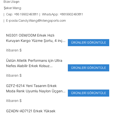
Bize Ulaşın
Şeker.Wang
| Cep: +86 19902493811 | WhatsApp: +8619902493811
| E-posta:Candy.Wang@hitengsports.com
NG301 OEM/ODM Erkek Hızlı
Kuruyan Kargo Yüzme Şortu, 4 inç
ÜRÜNLERI GÖRÜNTÜLE
İç Dikiş Uzunluğu, File Astar, Düz
itibaren
$
Desen, Hafif Plaj Şortu, Sörf ve
Yürüyüş İçin Uygun
Üstün Atletik Performans için Ultra
Nefes Alabilir Erkek Kolsuz
ÜRÜNLERI GÖRÜNTÜLE
Sıkıştırma Atlet
itibaren
$
GZFZ-6214 Yeni Tasarım Erkek
Moda Renk Uyumlu Naylon Üçgen
ÜRÜNLERI GÖRÜNTÜLE
Yüzme Şortu Erkek Boxer Şortu
itibaren
$
GZADN-AD7121 Erkek Yüksek