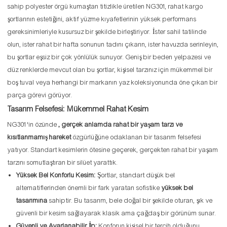
sahip polyester örgü kumaştan titizlikle üretilen NG301, rahat kargo
şortlarının estetiğini, aktif yüzme kıyafetlerinin yüksek performans
gereksinimleriyle kusursuz bir şekilde birleştiriyor. İster sahil tatilinde
olun, ister rahat bir hafta sonunun tadını çıkarın, ister havuzda serinleyin,
bu şortlar eşsiz bir çok yönlülük sunuyor. Geniş bir beden yelpazesi ve
düz renklerde mevcut olan bu şortlar, kişisel tarzınız için mükemmel bir
boş tuval veya herhangi bir markanın yaz koleksiyonunda öne çıkan bir
parça görevi görüyor.
Tasarım Felsefesi: Mükemmel Rahat Kesim
NG301'in özünde
, gerçek anlamda rahat bir yaşam tarzı ve
kısıtlanmamış hareket
özgürlüğüne odaklanan bir tasarım felsefesi
yatıyor. Standart kesimlerin ötesine geçerek, gerçekten rahat bir yaşam
tarzını somutlaştıran bir silüet yarattık.
Yüksek Bel Konforlu Kesim:
Şortlar, standart düşük bel
alternatiflerinden önemli bir fark yaratan sofistike
yüksek bel
tasarımına
sahiptir. Bu tasarım, bele doğal bir şekilde oturan, şık ve
güvenli bir kesim sağlayarak klasik ama çağdaş bir görünüm sunar.
Güvenli ve Ayarlanabilir İp:
Konforun kişisel bir tercih olduğunu