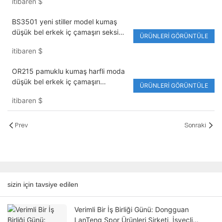
itibaren
$
BS3501 yeni stiller model kumaş
düşük bel erkek iç çamaşırı seksi
ÜRÜNLERI GÖRÜNTÜLE
düz renk nefes alabilen dokuma
itibaren
$
kemer
OR215 pamuklu kumaş harfli moda
düşük bel erkek iç çamaşırı
ÜRÜNLERI GÖRÜNTÜLE
özelleştirilmiş logo nefes alabilir
itibaren
$
Prev
Sonraki
sizin için tavsiye edilen
Verimli Bir İş Birliği Günü: Dongguan
LanTeng Spor Ürünleri Şirketi, İsveçli