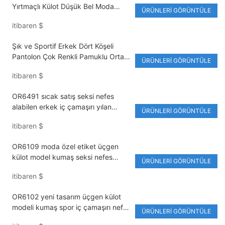
Yırtmaçlı Külot Düşük Bel Moda
ÜRÜNLERI GÖRÜNTÜLE
Külot Erkek Nakışlı Logo Bel Bantlı
itibaren
$
Mayo Boxer
Şık ve Sportif Erkek Dört Köşeli
Pantolon Çok Renkli Pamuklu Orta
ÜRÜNLERI GÖRÜNTÜLE
Bel GZADN-AD125
itibaren
$
OR6491 sıcak satış seksi nefes
alabilen erkek iç çamaşırı yılan
ÜRÜNLERI GÖRÜNTÜLE
tasarım üçgen tanga moda şeffaf
itibaren
$
külot
OR6109 moda özel etiket üçgen
külot model kumaş seksi nefes
ÜRÜNLERI GÖRÜNTÜLE
alabilen dört tarafı esneyen erkek iç
itibaren
$
çamaşırı
OR6102 yeni tasarım üçgen külot
modeli kumaş spor iç çamaşırı nefes
ÜRÜNLERI GÖRÜNTÜLE
alabilen rahat erkek tanga