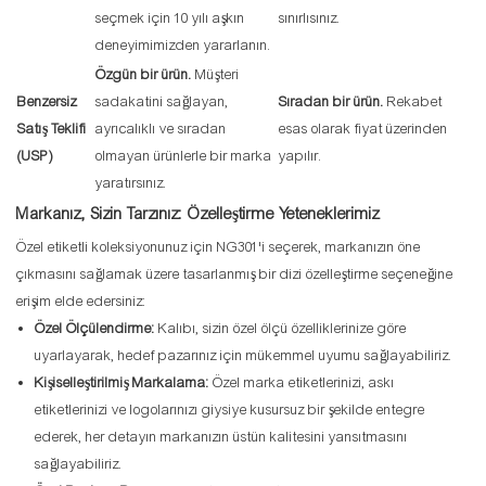
seçmek için 10 yılı aşkın
sınırlısınız.
deneyimimizden yararlanın.
Özgün bir ürün.
Müşteri
Benzersiz
sadakatini sağlayan,
Sıradan bir ürün.
Rekabet
Satış Teklifi
ayrıcalıklı ve sıradan
esas olarak fiyat üzerinden
(USP)
olmayan ürünlerle bir marka
yapılır.
yaratırsınız.
Markanız, Sizin Tarzınız: Özelleştirme Yeteneklerimiz
Özel etiketli koleksiyonunuz için NG301'i seçerek, markanızın öne
çıkmasını sağlamak üzere tasarlanmış bir dizi özelleştirme seçeneğine
erişim elde edersiniz:
Özel Ölçülendirme:
Kalıbı, sizin özel ölçü özelliklerinize göre
uyarlayarak, hedef pazarınız için mükemmel uyumu sağlayabiliriz.
Kişiselleştirilmiş Markalama:
Özel marka etiketlerinizi, askı
etiketlerinizi ve logolarınızı giysiye kusursuz bir şekilde entegre
ederek, her detayın markanızın üstün kalitesini yansıtmasını
sağlayabiliriz.