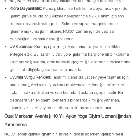
kumaş işlemleri sayesinde dayanıklılık ve koruma için tasarlanmıştır.
Klora Dayanıklılık:
Kumaş, klorun sert etkilerine dayanacak şekilde
işlenmiştir ve bu da onu yüzme havuzlarında sık kullanım için son
derece dayanıklı hale getirir. Solma ve yıpranma gösterebilen
işlenmemiş kumaşların aksine, NG301 zaman içinde yapısal
bütünlüğünü ve renk canlılığını korur.
UV Koruması:
Kumaşa gelişmiş UV ışınlarına dayanıklı özellikler
entegre ettik. Bu, zararlı ultraviyole ışınlarına karşı önemli bir koruma
katmanı sağlayarak, açık havada geçirdiğiniz zamanın tadını daha
gönül rahatlığıyla çıkarmanıza olanak tanır.
Uyumlu Vurgu Renkleri:
Tasarımı daha da üst seviyeye taşımak için,
ana kumaş, özel renkli yardımcı malzemelerle (örneğin, büzme ipi
uçları, marka etiketleri ve cep kenarları) ustaca eşleştirilebilir. Bu
detaylara verilen önem, benzersiz bir marka kimliğini yansıtan,
uyumlu ve üst düzey bir estetik yaratılmasına olanak tanır.
Özel Markanın Avantajı: 10 Yılı Aşkın Yoga Giyim Uzmanlığından
Yararlanma
NG301, erkek günlük giyiminin zirvesini temsil ederken, geliştirilmesi