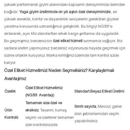
yüksek performanslı giyim alanındaki kapsamlı deneyimimize derinden
bağlıdır.
Yoga giyim üretiminde on yılı aşkın özel deneyimimizle
, en
yüksek esneklik, konfor ve dayanıklılık seviyelerini gerektiren giysiler
yaratma konusunda uzmanlığımızı geliştirdik. Bu bilgiyi NG301'e
aktararak, aynı titiz standartları erkek kargo şortlarına da uyguladık.
Bu geçmişimiz, benzersiz bir
özel etiket hizmeti
sunmamızı sağlıyor. Biz
sadece üretim yapmıyoruz; benzersiz vizyonunuzu hayata geçirmek için
sizinle ortaklık kuruyoruz. Marka kimliğiniz üzerinde tam kontrol sizde
kalıyor.
Özel Etiket Hizmetimizi Neden Seçmelisiniz? Karşılaştırmalı
Avantajımız
Özel Etiket Hizmetimiz
Özellik
Standart Beyaz Etiket Üretimi
(NG301 Avantajı)
Tamamen size özel ve
Sınırlı sayıda.
Mevcut, genel
Ürün
eksiksiz.
Tasarım, kumaş
ürün şablonlarından seçim
Kontrolü
seçimi ve özellikler tamamen
yapabilirsiniz.
sizin kontrolünüzde.