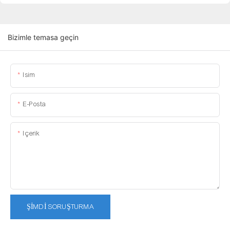
Bizimle temasa geçin
Isim
E-Posta
Içerik
ŞIMDI SORUŞTURMA