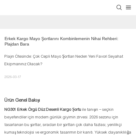
Erkek Kargo Mayo Şortlarını Kombinlemenin Nihai Rehberi: 
Plajdan Bara
Plajın Ötesinde: Çok Cepli Mayo Şortları Neden Yeni Favori Seyahat
Ekipmanınız Olacak?
2026-03-17
Ürün Genel Bakışı
NG301 Erkek Örgü Düz Desenli Kargo Şortu
ile tanışın – seçkin
beyefendiler için modern günlük giyimin zirvesi. 2026 sezonu için
tasarlanan bu şortlar, sıradan bir şorttan çok daha fazlası; yenilikçi
kumaş teknolojisi ve ergonomik tasarımın bir kanıtı. Yüksek dayanıklılığa