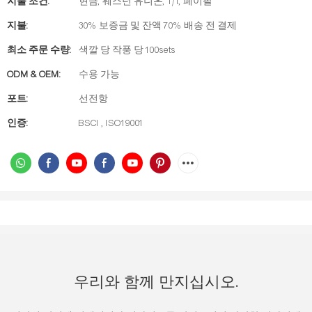
지불 조건:
현금, 웨스턴 유니온, T/T, 페이팔
지불:
30% 보증금 및 잔액 70% 배송 전 결제
최소 주문 수량:
색깔 당 작풍 당 100sets
ODM & OEM:
수용 가능
포트:
선전항
인증:
BSCI , ISO19001
우리와 함께 만지십시오.