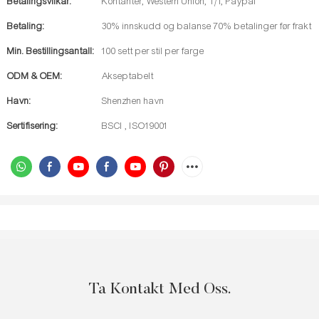
Betalingsvilkår:
Kontanter, Western Union, T/T, Paypal
Betaling:
30% innskudd og balanse 70% betalinger før frakt
Min. Bestillingsantall:
100 sett per stil per farge
ODM & OEM:
Akseptabelt
Havn:
Shenzhen havn
Sertifisering:
BSCI , ISO19001
Ta Kontakt Med Oss.