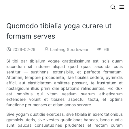
Quomodo tibialia yoga curare ut
formam serves
2026-02-26
Lanteng Sportswear
66
Si tibi par tibialium yogae gratiosissimum est, scis quam
iucundum sit induere aliquid quod quasi secunda cutis
sentitur — sustinens, extensibile, et perfecte formatum.
Attamen, tempore procedente, illae tibiales cedere, pyrimidis
affici, aut elasticitatem amittere possunt, te frustratum et
nostalgicum illius primi diei aptationis relinquentes. Hic dux
est omnibus qui vitam vestium suarum athleticarum
extendere volunt et tibiales aspectu, tactu, et optima
functione per menses et etiam annos servare.
Sive yogam quotidie exerceas, sive tibialia in exercitationibus
gymnicis uteris, sive vestes quotidianas habeas, bona nuntia
sunt paucas consuetudines prudentes et rectam curam