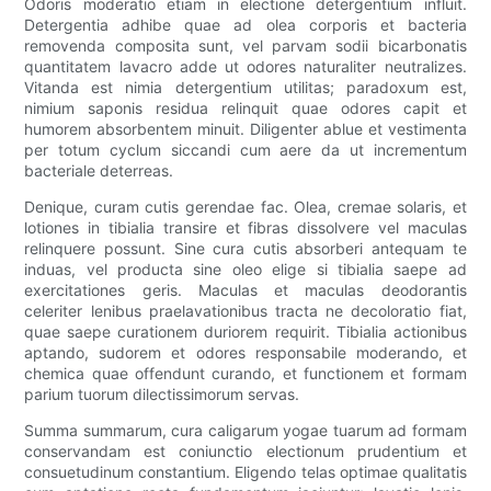
Odoris moderatio etiam in electione detergentium influit.
Detergentia adhibe quae ad olea corporis et bacteria
removenda composita sunt, vel parvam sodii bicarbonatis
quantitatem lavacro adde ut odores naturaliter neutralizes.
Vitanda est nimia detergentium utilitas; paradoxum est,
nimium saponis residua relinquit quae odores capit et
humorem absorbentem minuit. Diligenter ablue et vestimenta
per totum cyclum siccandi cum aere da ut incrementum
bacteriale deterreas.
Denique, curam cutis gerendae fac. Olea, cremae solaris, et
lotiones in tibialia transire et fibras dissolvere vel maculas
relinquere possunt. Sine cura cutis absorberi antequam te
induas, vel producta sine oleo elige si tibialia saepe ad
exercitationes geris. Maculas et maculas deodorantis
celeriter lenibus praelavationibus tracta ne decoloratio fiat,
quae saepe curationem duriorem requirit. Tibialia actionibus
aptando, sudorem et odores responsabile moderando, et
chemica quae offendunt curando, et functionem et formam
parium tuorum dilectissimorum servas.
Summa summarum, cura caligarum yogae tuarum ad formam
conservandam est coniunctio electionum prudentium et
consuetudinum constantium. Eligendo telas optimae qualitatis