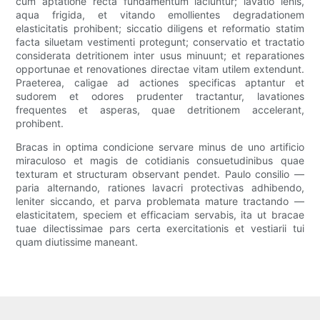
cum aptatione recta fundamentum iaciuntur; lavatio lenis,
aqua frigida, et vitando emollientes degradationem
elasticitatis prohibent; siccatio diligens et reformatio statim
facta siluetam vestimenti protegunt; conservatio et tractatio
considerata detritionem inter usus minuunt; et reparationes
opportunae et renovationes directae vitam utilem extendunt.
Praeterea, caligae ad actiones specificas aptantur et
sudorem et odores prudenter tractantur, lavationes
frequentes et asperas, quae detritionem accelerant,
prohibent.
Bracas in optima condicione servare minus de uno artificio
miraculoso et magis de cotidianis consuetudinibus quae
texturam et structuram observant pendet. Paulo consilio —
paria alternando, rationes lavacri protectivas adhibendo,
leniter siccando, et parva problemata mature tractando —
elasticitatem, speciem et efficaciam servabis, ita ut bracae
tuae dilectissimae pars certa exercitationis et vestiarii tui
quam diutissime maneant.