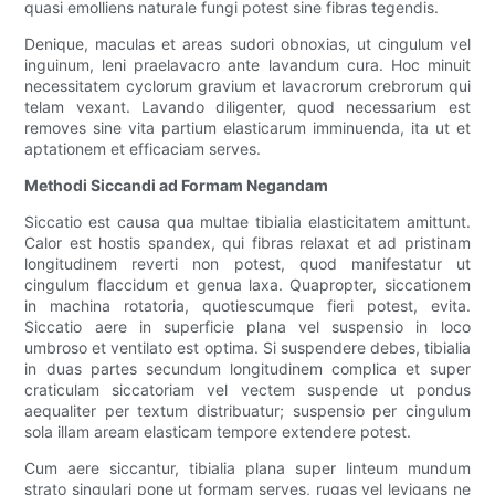
quasi emolliens naturale fungi potest sine fibras tegendis.
Denique, maculas et areas sudori obnoxias, ut cingulum vel
inguinum, leni praelavacro ante lavandum cura. Hoc minuit
necessitatem cyclorum gravium et lavacrorum crebrorum qui
telam vexant. Lavando diligenter, quod necessarium est
removes sine vita partium elasticarum imminuenda, ita ut et
aptationem et efficaciam serves.
Methodi Siccandi ad Formam Negandam
Siccatio est causa qua multae tibialia elasticitatem amittunt.
Calor est hostis spandex, qui fibras relaxat et ad pristinam
longitudinem reverti non potest, quod manifestatur ut
cingulum flaccidum et genua laxa. Quapropter, siccationem
in machina rotatoria, quotiescumque fieri potest, evita.
Siccatio aere in superficie plana vel suspensio in loco
umbroso et ventilato est optima. Si suspendere debes, tibialia
in duas partes secundum longitudinem complica et super
craticulam siccatoriam vel vectem suspende ut pondus
aequaliter per textum distribuatur; suspensio per cingulum
sola illam aream elasticam tempore extendere potest.
Cum aere siccantur, tibialia plana super linteum mundum
strato singulari pone ut formam serves, rugas vel levigans ne