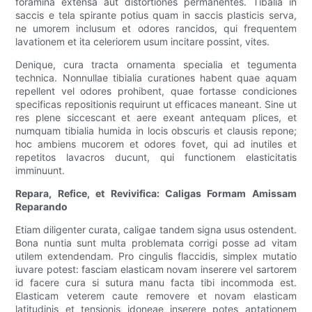
foramina extensa aut distortiones permanentes. Tibalia in
saccis e tela spirante potius quam in saccis plasticis serva,
ne umorem inclusum et odores rancidos, qui frequentem
lavationem et ita celeriorem usum incitare possint, vites.
Denique, cura tracta ornamenta specialia et tegumenta
technica. Nonnullae tibialia curationes habent quae aquam
repellent vel odores prohibent, quae fortasse condiciones
specificas repositionis requirunt ut efficaces maneant. Sine ut
res plene siccescant et aere exeant antequam plices, et
numquam tibialia humida in locis obscuris et clausis repone;
hoc ambiens mucorem et odores fovet, qui ad inutiles et
repetitos lavacros ducunt, qui functionem elasticitatis
imminuunt.
Repara, Refice, et Revivifica: Caligas Formam Amissam
Reparando
Etiam diligenter curata, caligae tandem signa usus ostendent.
Bona nuntia sunt multa problemata corrigi posse ad vitam
utilem extendendam. Pro cingulis flaccidis, simplex mutatio
iuvare potest: fasciam elasticam novam inserere vel sartorem
id facere cura si sutura manu facta tibi incommoda est.
Elasticam veterem caute removere et novam elasticam
latitudinis et tensionis idoneae inserere potes aptationem