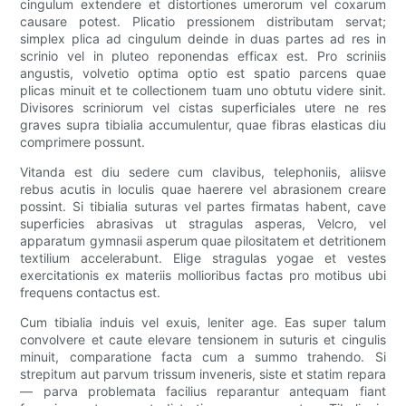
cingulum extendere et distortiones umerorum vel coxarum
causare potest. Plicatio pressionem distributam servat;
simplex plica ad cingulum deinde in duas partes ad res in
scrinio vel in pluteo reponendas efficax est. Pro scriniis
angustis, volvetio optima optio est spatio parcens quae
plicas minuit et te collectionem tuam uno obtutu videre sinit.
Divisores scriniorum vel cistas superficiales utere ne res
graves supra tibialia accumulentur, quae fibras elasticas diu
comprimere possunt.
Vitanda est diu sedere cum clavibus, telephoniis, aliisve
rebus acutis in loculis quae haerere vel abrasionem creare
possint. Si tibialia suturas vel partes firmatas habent, cave
superficies abrasivas ut stragulas asperas, Velcro, vel
apparatum gymnasii asperum quae pilositatem et detritionem
textilium accelerabunt. Elige stragulas yogae et vestes
exercitationis ex materiis mollioribus factas pro motibus ubi
frequens contactus est.
Cum tibialia induis vel exuis, leniter age. Eas super talum
convolvere et caute elevare tensionem in suturis et cingulis
minuit, comparatione facta cum a summo trahendo. Si
strepitum aut parvum trissum inveneris, siste et statim repara
— parva problemata facilius reparantur antequam fiant