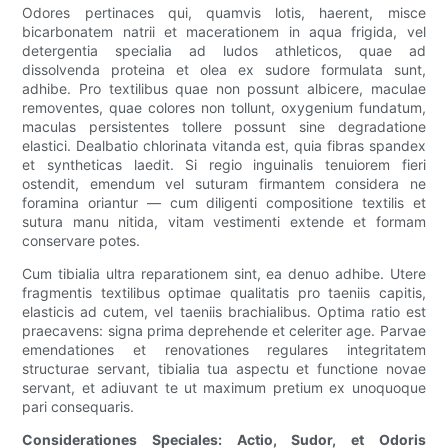
Odores pertinaces qui, quamvis lotis, haerent, misce
bicarbonatem natrii et macerationem in aqua frigida, vel
detergentia specialia ad ludos athleticos, quae ad
dissolvenda proteina et olea ex sudore formulata sunt,
adhibe. Pro textilibus quae non possunt albicere, maculae
removentes, quae colores non tollunt, oxygenium fundatum,
maculas persistentes tollere possunt sine degradatione
elastici. Dealbatio chlorinata vitanda est, quia fibras spandex
et syntheticas laedit. Si regio inguinalis tenuiorem fieri
ostendit, emendum vel suturam firmantem considera ne
foramina oriantur — cum diligenti compositione textilis et
sutura manu nitida, vitam vestimenti extende et formam
conservare potes.
Cum tibialia ultra reparationem sint, ea denuo adhibe. Utere
fragmentis textilibus optimae qualitatis pro taeniis capitis,
elasticis ad cutem, vel taeniis brachialibus. Optima ratio est
praecavens: signa prima deprehende et celeriter age. Parvae
emendationes et renovationes regulares integritatem
structurae servant, tibialia tua aspectu et functione novae
servant, et adiuvant te ut maximum pretium ex unoquoque
pari consequaris.
Considerationes Speciales: Actio, Sudor, et Odoris