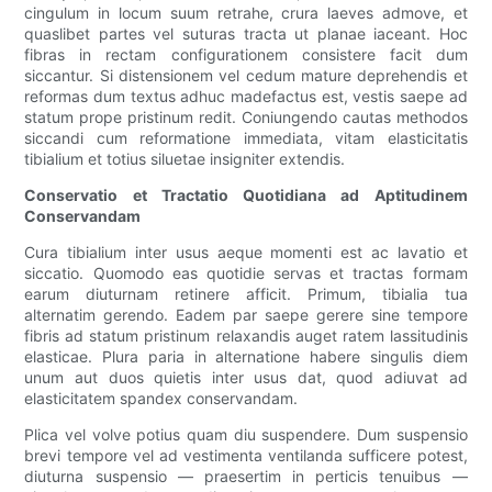
cingulum in locum suum retrahe, crura laeves admove, et
quaslibet partes vel suturas tracta ut planae iaceant. Hoc
fibras in rectam configurationem consistere facit dum
siccantur. Si distensionem vel cedum mature deprehendis et
reformas dum textus adhuc madefactus est, vestis saepe ad
statum prope pristinum redit. Coniungendo cautas methodos
siccandi cum reformatione immediata, vitam elasticitatis
tibialium et totius siluetae insigniter extendis.
Conservatio et Tractatio Quotidiana ad Aptitudinem
Conservandam
Cura tibialium inter usus aeque momenti est ac lavatio et
siccatio. Quomodo eas quotidie servas et tractas formam
earum diuturnam retinere afficit. Primum, tibialia tua
alternatim gerendo. Eadem par saepe gerere sine tempore
fibris ad statum pristinum relaxandis auget ratem lassitudinis
elasticae. Plura paria in alternatione habere singulis diem
unum aut duos quietis inter usus dat, quod adiuvat ad
elasticitatem spandex conservandam.
Plica vel volve potius quam diu suspendere. Dum suspensio
brevi tempore vel ad vestimenta ventilanda sufficere potest,
diuturna suspensio — praesertim in perticis tenuibus —