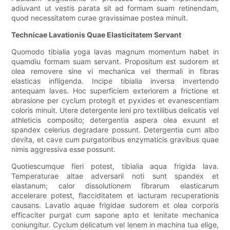
adiuvant ut vestis parata sit ad formam suam retinendam,
quod necessitatem curae gravissimae postea minuit.
Technicae Lavationis Quae Elasticitatem Servant
Quomodo tibialia yoga lavas magnum momentum habet in
quamdiu formam suam servant. Propositum est sudorem et
olea removere sine vi mechanica vel thermali in fibras
elasticas infligenda. Incipe tibialia inversa invertendo
antequam laves. Hoc superficiem exteriorem a frictione et
abrasione per cyclum protegit et pyxides et evanescentiam
coloris minuit. Utere detergente leni pro textilibus delicatis vel
athleticis composito; detergentia aspera olea exuunt et
spandex celerius degradare possunt. Detergentia cum albo
devita, et cave cum purgatoribus enzymaticis gravibus quae
nimis aggressiva esse possunt.
Quotiescumque fieri potest, tibialia aqua frigida lava.
Temperaturae altae adversarii noti sunt spandex et
elastanum; calor dissolutionem fibrarum elasticarum
accelerare potest, flacciditatem et iacturam recuperationis
causans. Lavatio aquae frigidae sudorem et olea corporis
efficaciter purgat cum sapone apto et lenitate mechanica
coniungitur. Cyclum delicatum vel lenem in machina tua elige,