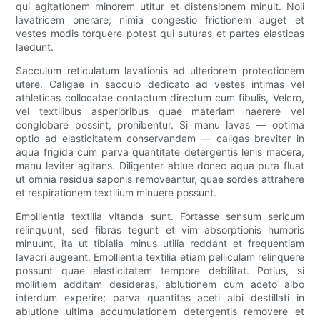
qui agitationem minorem utitur et distensionem minuit. Noli
lavatricem onerare; nimia congestio frictionem auget et
vestes modis torquere potest qui suturas et partes elasticas
laedunt.
Sacculum reticulatum lavationis ad ulteriorem protectionem
utere. Caligae in sacculo dedicato ad vestes intimas vel
athleticas collocatae contactum directum cum fibulis, Velcro,
vel textilibus asperioribus quae materiam haerere vel
conglobare possint, prohibentur. Si manu lavas — optima
optio ad elasticitatem conservandam — caligas breviter in
aqua frigida cum parva quantitate detergentis lenis macera,
manu leviter agitans. Diligenter ablue donec aqua pura fluat
ut omnia residua saponis removeantur, quae sordes attrahere
et respirationem textilium minuere possunt.
Emollientia textilia vitanda sunt. Fortasse sensum sericum
relinquunt, sed fibras tegunt et vim absorptionis humoris
minuunt, ita ut tibialia minus utilia reddant et frequentiam
lavacri augeant. Emollientia textilia etiam pelliculam relinquere
possunt quae elasticitatem tempore debilitat. Potius, si
mollitiem additam desideras, ablutionem cum aceto albo
interdum experire; parva quantitas aceti albi destillati in
ablutione ultima accumulationem detergentis removere et