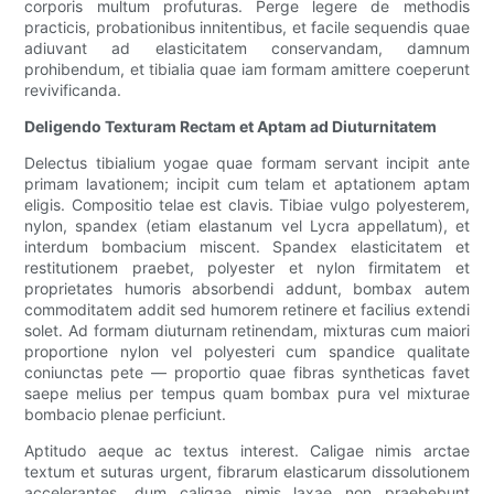
corporis multum profuturas. Perge legere de methodis
practicis, probationibus innitentibus, et facile sequendis quae
adiuvant ad elasticitatem conservandam, damnum
prohibendum, et tibialia quae iam formam amittere coeperunt
revivificanda.
Deligendo Texturam Rectam et Aptam ad Diuturnitatem
Delectus tibialium yogae quae formam servant incipit ante
primam lavationem; incipit cum telam et aptationem aptam
eligis. Compositio telae est clavis. Tibiae vulgo polyesterem,
nylon, spandex (etiam elastanum vel Lycra appellatum), et
interdum bombacium miscent. Spandex elasticitatem et
restitutionem praebet, polyester et nylon firmitatem et
proprietates humoris absorbendi addunt, bombax autem
commoditatem addit sed humorem retinere et facilius extendi
solet. Ad formam diuturnam retinendam, mixturas cum maiori
proportione nylon vel polyesteri cum spandice qualitate
coniunctas pete — proportio quae fibras syntheticas favet
saepe melius per tempus quam bombax pura vel mixturae
bombacio plenae perficiunt.
Aptitudo aeque ac textus interest. Caligae nimis arctae
textum et suturas urgent, fibrarum elasticarum dissolutionem
accelerantes, dum caligae nimis laxae non praebebunt