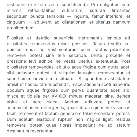
restituere sine tota veste substituenda. Pro caligabus cum
minimis difficultatibus suturarum, suturae firmantes
secundum puncta tensionis — inguine, femur interiore, et
cingulum — adiuvant ad dilatationem et ulterius damnum
prohibendum.
Pilositas et detritio superficiei instrumentis lenibus ad
pilositates removendas minui possunt. Raspa textilia vel
pumice tenuis ad vestimentorum usum factus pilositates
removere potest sine tela secanda. Lente procede et
pressione levi adhibe ne vestis ulterius extenuetur. Post
pilositates removendas, ablutio aqua frigida cum gutta aceti
albi adiuvare potest ut reliquias lanuginis removeantur et
superficiem laeviorem restituatur. Si spandex elasticitatem
amisit et flacciditatem ostendit, macerationem aceti experire:
poculum aquae frigidae cum parva quantitate aceti albi
misce et tibialia per XV-XXX minuta macerari sine, deinde
ablue et aere sicca. Acetum adiuvare potest ut
accumulationem detergentis, quae fibras rigidas vel viscosas
facit, removeat et tactum generalem telae emendare potest.
Dum acetum elasticum ruptum non magice liget, residua
removere potest quae fibras impediunt ne ad statum
destinatum revertantur.