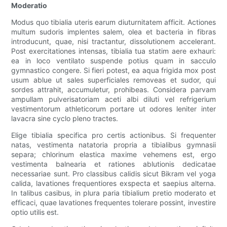
Moderatio
Modus quo tibialia uteris earum diuturnitatem afficit. Actiones
multum sudoris implentes salem, olea et bacteria in fibras
introducunt, quae, nisi tractantur, dissolutionem accelerant.
Post exercitationes intensas, tibialia tua statim aere exhauri:
ea in loco ventilato suspende potius quam in sacculo
gymnastico congere. Si fieri potest, ea aqua frigida mox post
usum ablue ut sales superficiales removeas et sudor, qui
sordes attrahit, accumuletur, prohibeas. Considera parvam
ampullam pulverisatoriam aceti albi diluti vel refrigerium
vestimentorum athleticorum portare ut odores leniter inter
lavacra sine cyclo pleno tractes.
Elige tibialia specifica pro certis actionibus. Si frequenter
natas, vestimenta natatoria propria a tibialibus gymnasii
separa; chlorinum elastica maxime vehemens est, ergo
vestimenta balnearia et rationes ablutionis dedicatae
necessariae sunt. Pro classibus calidis sicut Bikram vel yoga
calida, lavationes frequentiores exspecta et saepius alterna.
In talibus casibus, in plura paria tibialium pretio moderato et
efficaci, quae lavationes frequentes tolerare possint, investire
optio utilis est.