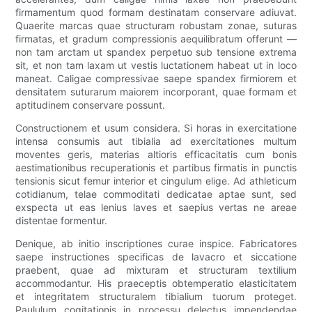
firmamentum quod formam destinatam conservare adiuvat.
Quaerite marcas quae structuram robustam zonae, suturas
firmatas, et gradum compressionis aequilibratum offerunt —
non tam arctam ut spandex perpetuo sub tensione extrema
sit, et non tam laxam ut vestis luctationem habeat ut in loco
maneat. Caligae compressivae saepe spandex firmiorem et
densitatem suturarum maiorem incorporant, quae formam et
aptitudinem conservare possunt.
Constructionem et usum considera. Si horas in exercitatione
intensa consumis aut tibialia ad exercitationes multum
moventes geris, materias altioris efficacitatis cum bonis
aestimationibus recuperationis et partibus firmatis in punctis
tensionis sicut femur interior et cingulum elige. Ad athleticum
cotidianum, telae commoditati dedicatae aptae sunt, sed
exspecta ut eas lenius laves et saepius vertas ne areae
distentae formentur.
Denique, ab initio inscriptiones curae inspice. Fabricatores
saepe instructiones specificas de lavacro et siccatione
praebent, quae ad mixturam et structuram textilium
accommodantur. His praeceptis obtemperatio elasticitatem
et integritatem structuralem tibialium tuorum proteget.
Paululum cogitationis in processu delectus impendendae