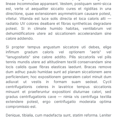
lineae incommodae appareant. Vestem, postquam semi-sicca
est, verte ut aequaliter siccatio cures et rigiditas in una
directione, quae extensionem asymmetricam causare potest,
vitetur. Vitanda est luce solis directa et loca caloris alti —
radiatio UV colores dealbare et fibras syntheticas degradare
potest. Si in climate humido habitas, ventilabrum vel
dehumidificatore utere ad siccationem accelerandam sine
calore addendo.
Si propter tempus angustum siccatore uti debes, elige
infimum gradum caloris vel optionem "aeris" vel
"lanugositatis" sine calore addito. Pilis siccatoriis vel pilis
tennis mundis utere ad altitudinem textili conservandam sine
locis calidis quae fibras elasticas laedunt. Bracas remove
dum adhuc paulo humidae sunt ad planam siccationem aere
perficiendam; hoc expositionem generalem calori minuit dum
adiuvat ut vestis in formam suam sedeat. Cycli
centrifugationis celeres in lavatrice tempus siccationis
minuunt et praeferuntur expositioni diuturnae calori, sed
gradus centrifugationis cave — nimia vis centrifuga textilia
extendere potest, ergo centrifugatio moderata optima
compromissio est.
Denique, tibialia, cum madefacta sunt, statim reforma. Leniter