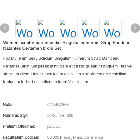
Women scriptor parum pudici Singulus humerum Strap Bandeau
Natantes Certamen bikini Set
Hoc Mulierum Sexy Solidum Singulum Humerum Strap Bandeau
Natantes Bikini Set praebet nitidam et cassa quaerunt aliquem litus vel
stagnum diem. Unius umeri lorum consilium singularem ac penicillum
tactum addit ad collectionem tuam Vestibulum.
Nota:
ODM&OEM
Numerus Styli:
GZXL-ABL006
Pretium Officinae:
pacisci
Facultatem Copiae:
80,000 Piece / Mass per mense