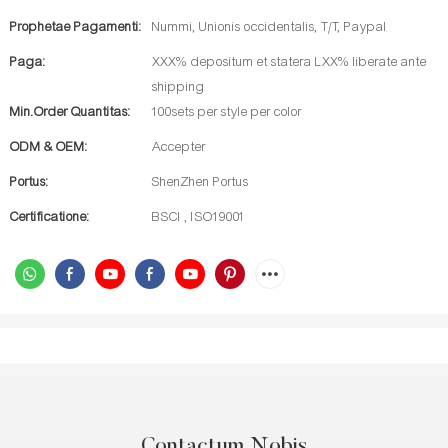
Prophetae Pagamenti:
Nummi, Unionis occidentalis, T/T, Paypal
Paga:
XXX% depositum et statera LXX% liberate ante
shipping
Min.Order Quantitas:
100sets per style per color
ODM & OEM:
Accepter
Portus:
ShenZhen Portus
Certificatione:
BSCI , ISO19001
Contactum Nobis