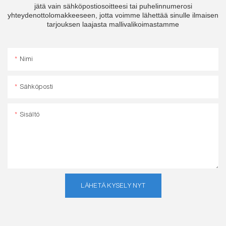
jätä vain sähköpostiosoitteesi tai puhelinnumerosi
yhteydenottolomakkeeseen, jotta voimme lähettää sinulle ilmaisen
tarjouksen laajasta mallivalikoimastamme
Nimi
Sähköposti
Sisältö
LÄHETÄ KYSELY NYT