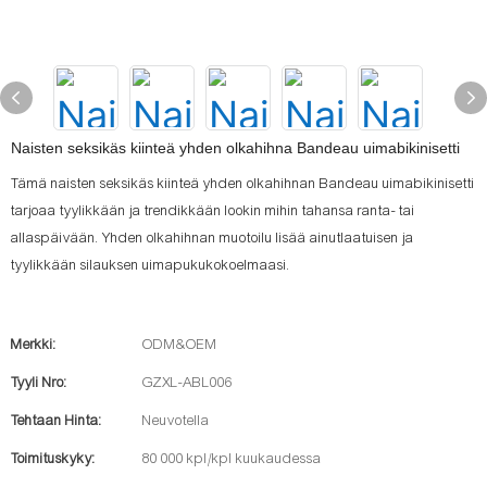
Naisten seksikäs kiinteä yhden olkahihna Bandeau uimabikinisetti
Tämä naisten seksikäs kiinteä yhden olkahihnan Bandeau uimabikinisetti
tarjoaa tyylikkään ja trendikkään lookin mihin tahansa ranta- tai
allaspäivään. Yhden olkahihnan muotoilu lisää ainutlaatuisen ja
tyylikkään silauksen uimapukukokoelmaasi.
Merkki:
ODM&OEM
Tyyli Nro:
GZXL-ABL006
Tehtaan Hinta:
Neuvotella
Toimituskyky:
80 000 kpl/kpl kuukaudessa