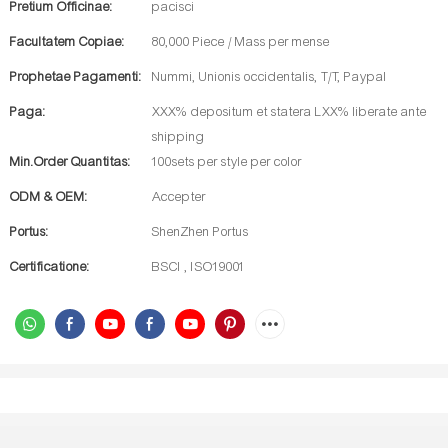
Pretium Officinae:
pacisci
Facultatem Copiae:
80,000 Piece / Mass per mense
Prophetae Pagamenti:
Nummi, Unionis occidentalis, T/T, Paypal
Paga:
XXX% depositum et statera LXX% liberate ante
shipping
Min.Order Quantitas:
100sets per style per color
ODM & OEM:
Accepter
Portus:
ShenZhen Portus
Certificatione:
BSCI , ISO19001