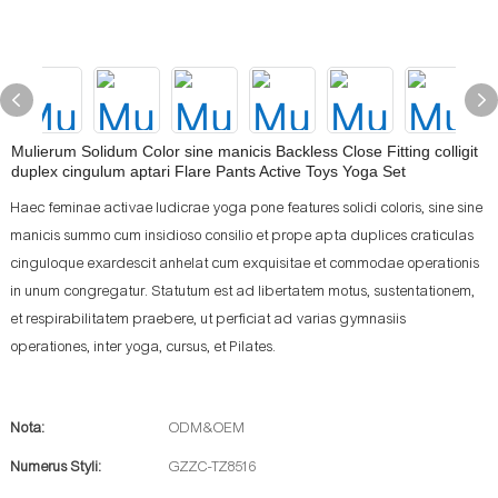
Mulierum Solidum Color sine manicis Backless Close Fitting colligit
duplex cingulum aptari Flare Pants Active Toys Yoga Set
Haec feminae activae ludicrae yoga pone features solidi coloris, sine sine
manicis summo cum insidioso consilio et prope apta duplices craticulas
cinguloque exardescit anhelat cum exquisitae et commodae operationis
in unum congregatur. Statutum est ad libertatem motus, sustentationem,
et respirabilitatem praebere, ut perficiat ad varias gymnasiis
operationes, inter yoga, cursus, et Pilates.
Nota:
ODM&OEM
Numerus Styli:
GZZC-TZ8516