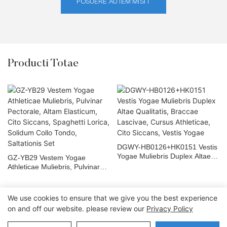
POSUERE AUTEM MISIT
Producti Totae
DGWY-HB0126+HK0151 Vestis
Yogae Muliebris Duplex Altae
GZ-YB29 Vestem Yogae
Qualitatis, Braccae Lascivae,
Athleticae Muliebris, Pulvinar
Cursus Athleticae, Cito Siccans,
Pectorale, Altam Elasticum, Cito
Vestis Yogae
Siccans, Spaghetti Lorica,
Solidum Collo Tondo,
We use cookies to ensure that we give you the best experience
Saltationis Set
on and off our website. please review our
Privacy Policy
Copyright © 2026 Dongguan Lanteng Sports Products Co., Ltd. |
Sitemap∣Privacy Policy