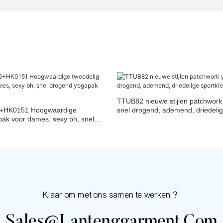
TTUB82 nieuwe stijlen patchwork
HK0151 Hoogwaardige
snel drogend, ademend, driedelig
pak voor dames, sexy bh, snel
k voor hardlopen
Klaar om met ons samen te werken？
Sales@lantenggarment.com