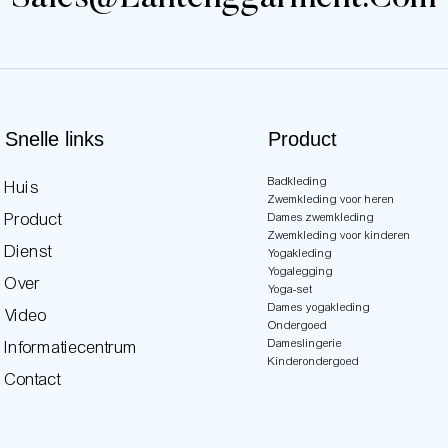
Snelle links
Product
Badkleding
Huis
Zwemkleding voor heren
Product
Dames zwemkleding
Zwemkleding voor kinderen
Dienst
Yogakleding
Yogalegging
Over
Yoga-set
Dames yogakleding
Video
Ondergoed
Dameslingerie
Informatiecentrum
Kinderondergoed
Contact