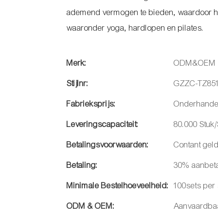
ademend vermogen te bieden, waardoor hij p
waaronder yoga, hardlopen en pilates.
Merk:
ODM&OEM
Stijlnr:
GZZC-TZ85
Fabrieksprijs:
Onderhande
Leveringscapaciteit:
80.000 Stuk
Betalingsvoorwaarden:
Contant geld
Betaling:
30% aanbeta
Minimale Bestelhoeveelheid:
100sets per s
ODM & OEM:
Aanvaardba