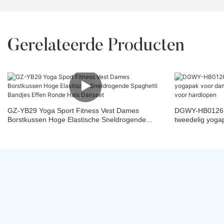
Gerelateerde Producten
GZ-YB29 Yoga Sport Fitness Vest Dames
DGWY-HB0126+
Borstkussen Hoge Elastische Sneldrogende
tweedelig yoga
Spaghetti Bandjes Effen Ronde Hals Dansset
drogend yogapa