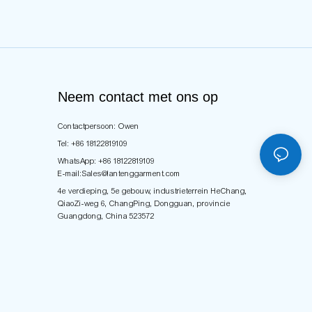
Neem contact met ons op
Contactpersoon: Owen
Tel: +86 18122819109
WhatsApp: +86 18122819109
E-mail:
Sales@lantenggarment.com
4e verdieping, 5e gebouw, industrieterrein HeChang,
QiaoZi-weg 6, ChangPing, Dongguan, provincie
Guangdong, China 523572