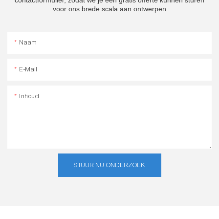
contactformulier, zodat we je een gratis offerte kunnen sturen
voor ons brede scala aan ontwerpen
Naam
E-Mail
Inhoud
STUUR NU ONDERZOEK