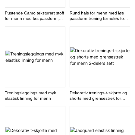
ODM & OEM: akseptabel
Pustende Camo teksturert stoff
Rund hals for menn med løs
Port: Shenzhen Port
for menn med løs passform,
passform trening Ermeløs topp
Sertifisering: BSCI, ISO19001
kortermet trenings-T-skjorte
treningstank
Treningsleggings med myk
Dekorativ trenings-t-skjorte og
elastisk linning for menn
shorts med grensestrek for
menn 2-delers sett