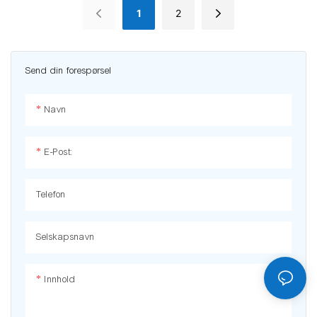
1
2
Send din forespørsel
Navn
E-Post:
Telefon
Selskapsnavn
Innhold