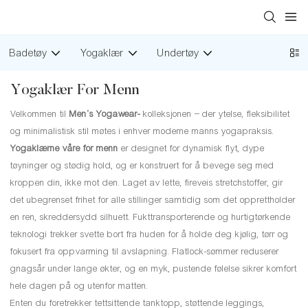
Badetøy
Yogaklær
Undertøy
Yogaklær For Menn
Velkommen til
Men's Yogawear-
kolleksjonen – der ytelse, fleksibilitet
og minimalistisk stil møtes i enhver moderne manns yogapraksis.
Yogaklærne våre for menn
er designet for dynamisk flyt, dype
tøyninger og stødig hold, og er konstruert for å bevege seg med
kroppen din, ikke mot den. Laget av lette, fireveis stretchstoffer, gir
det ubegrenset frihet for alle stillinger samtidig som det opprettholder
en ren, skreddersydd silhuett. Fukttransporterende og hurtigtørkende
teknologi trekker svette bort fra huden for å holde deg kjølig, tørr og
fokusert fra oppvarming til avslapning. Flatlock-sømmer reduserer
gnagsår under lange økter, og en myk, pustende følelse sikrer komfort
hele dagen på og utenfor matten.
Enten du foretrekker tettsittende tanktopp, støttende leggings,