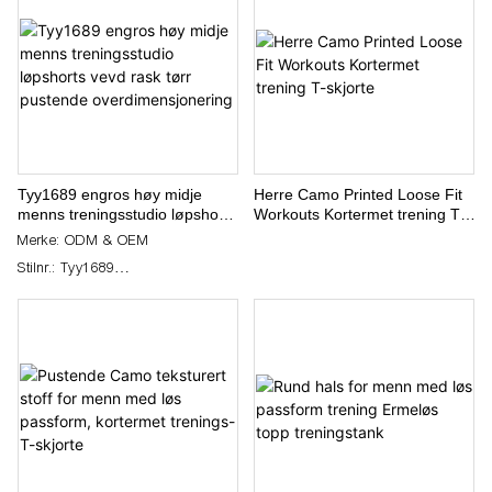
Tyy1689 engros høy midje
Herre Camo Printed Loose Fit
menns treningsstudio løpshorts
Workouts Kortermet trening T-
vevd rask tørr pustende
skjorte
Merke: ODM & OEM
overdimensjonering
Stilnr.: Tyy1689
Fabrikkpris: Forhandle
Forsyningsevne: forhandle
Betalingsbetingelser: Cash,
Western Union, T/T, PayPal
Betaling: 30% innskudd og saldo
70% betalinger før frakt
Min. Order Mengde: 100 sett per
stil per farge