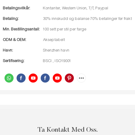
Betalingsvilkår:
Kontanter, Western Union, T/T, Paypal
Betaling:
30% innskudd og balanse 70% betalinger før frakt
Min. Bestillingsantall:
100 sett per stil per farge
ODM & OEM:
Akseptabelt
Havn:
Shenzhen havn
Sertifisering:
BSCI , ISO19001
Ta Kontakt Med Oss.