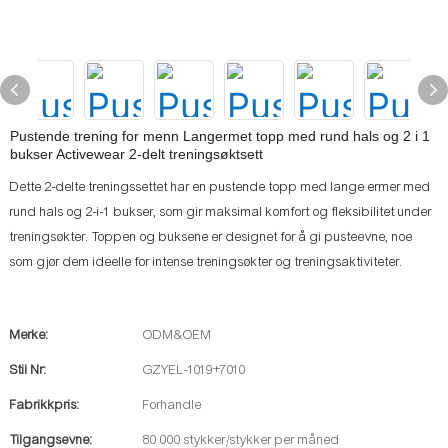
Pustende trening for menn Langermet topp med rund hals og 2 i 1
bukser Activewear 2-delt treningsøktsett
Dette 2-delte treningssettet har en pustende topp med lange ermer med
rund hals og 2-i-1 bukser, som gir maksimal komfort og fleksibilitet under
treningsøkter. Toppen og buksene er designet for å gi pusteevne, noe
som gjør dem ideelle for intense treningsøkter og treningsaktiviteter.
Merke:
ODM&OEM
Stil Nr:
GZYEL-1019+7010
Fabrikkpris:
Forhandle
Tilgangsevne:
80 000 stykker/stykker per måned