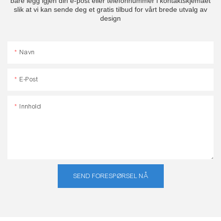
bare legg igjen din e-post eller telefonnummer i kontaktskjemaet
slik at vi kan sende deg et gratis tilbud for vårt brede utvalg av
design
Navn
E-Post
Innhold
SEND FORESPØRSEL NÅ