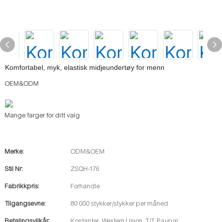
Komfortabel, myk, elastisk midjeundertøy for menn
OEM&ODM
Mange farger for ditt valg
Merke:
ODM&OEM
Stil Nr:
ZSQH-176
Fabrikkpris:
Forhandle
Tilgangsevne:
80 000 stykker/stykker per måned
Betalingsvilkår:
Kontanter, Western Union, T/T, Paypal