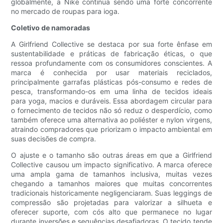
globalmente, a Nike continua sendo uma forte concorrente
no mercado de roupas para ioga.
Coletivo de namoradas
A Girlfriend Collective se destaca por sua forte ênfase em
sustentabilidade e práticas de fabricação éticas, o que
ressoa profundamente com os consumidores conscientes. A
marca é conhecida por usar materiais reciclados,
principalmente garrafas plásticas pós-consumo e redes de
pesca, transformando-os em uma linha de tecidos ideais
para yoga, macios e duráveis. Essa abordagem circular para
o fornecimento de tecidos não só reduz o desperdício, como
também oferece uma alternativa ao poliéster e nylon virgens,
atraindo compradores que priorizam o impacto ambiental em
suas decisões de compra.
O ajuste e o tamanho são outras áreas em que a Girlfriend
Collective causou um impacto significativo. A marca oferece
uma ampla gama de tamanhos inclusiva, muitas vezes
chegando a tamanhos maiores que muitas concorrentes
tradicionais historicamente negligenciaram. Suas leggings de
compressão são projetadas para valorizar a silhueta e
oferecer suporte, com cós alto que permanece no lugar
durante inversões e sequências desafiadoras. O tecido tende