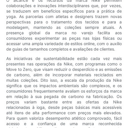
O alcance e os recursos da marca Nike permitem
colaborações e inovações interdisciplinares que, por vezes,
se traduzem em benefícios específicos para a prática de
yoga. As parcerias com atletas e designers trazem novas
perspectivas para o tratamento dos tecidos e para a
modelagem, mantendo as coleções sempre atuais. A
presença global da marca no varejo facilita aos
consumidores experimentar as peças nas lojas físicas ou
acessar uma ampla variedade de estilos online, com o auxílio
de guias de tamanhos completos e avaliações de clientes.
As iniciativas de sustentabilidade estão cada vez mais
presentes nas operações da Nike, com programas como o
Move to Zero, que visam reduzir o desperdício e as emissões
de carbono, além de incorporar materiais reciclados em
muitas coleções. Dito isso, a escala da produção da Nike
significa que os impactos ambientais são complexos, e os
consumidores frequentemente avaliam os esforços da marca
em relação à sua pegada de carbono na fabricação. Os
preços variam bastante entre as ofertas da Nike
relacionadas à ioga, desde peças básicas mais acessíveis
até itens de alta performance com preços mais elevados.
Para quem valoriza desempenho atlético comprovado, fácil
acesso e a confiança de uma marca reconhecida