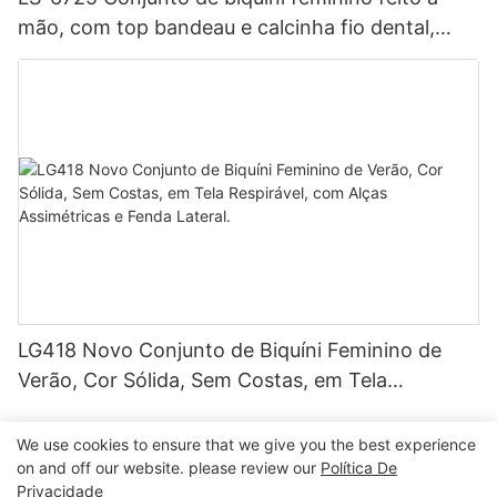
mão, com top bandeau e calcinha fio dental,
estampa, forro duplo, tecido sem costura, design
sem alças e cordão.
LG418 Novo Conjunto de Biquíni Feminino de
Verão, Cor Sólida, Sem Costas, em Tela
Respirável, com Alças Assimétricas e Fenda
Lateral.
We use cookies to ensure that we give you the best experience
on and off our website. please review our
Política De
Privacidade