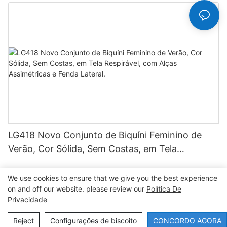
estampa, forro duplo, tecido sem costura, design
sem alças e cordão.
LG418 Novo Conjunto de Biquíni Feminino de
Verão, Cor Sólida, Sem Costas, em Tela
Respirável, com Alças Assimétricas e Fenda
Lateral.
We use cookies to ensure that we give you the best experience
on and off our website. please review our
Política De
Privacidade
Copyright © 2026 Dongguan Lanteng Sports Products Co.,
Ltd. |
Mapa do Site∣Política de Privacidade
Reject
Configurações de biscoito
CONCORDO AGORA