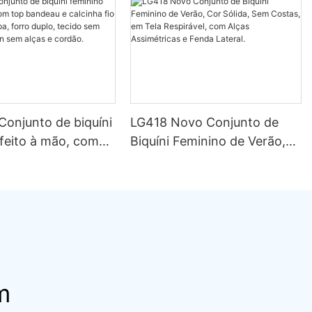
Conjunto de biquíni
LG418 Novo Conjunto de
 feito à mão, com
Biquíni Feminino de Verão,
au e calcinha fio
Cor Sólida, Sem Costas, em
stampa, forro
Tela Respirável, com Alças
cido sem costura,
Assimétricas e Fenda
m alças e cordão.
Lateral.
m