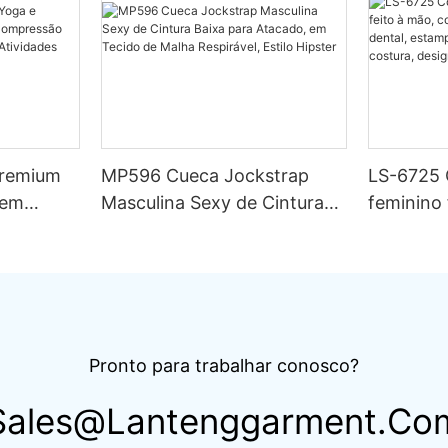
Premium
MP596 Cueca Jockstrap
LS-6725 
Sem
Masculina Sexy de Cintura
feminino
e Corrida
Baixa para Atacado, em
top bande
e
Tecido de Malha Respirável,
dental, e
da para
Estilo Hipster
duplo, te
idades
design se
Pronto para trabalhar conosco?
Sales@lantenggarment.co