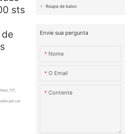
Roupa de baixo
00 sts
 de
Envie sua pergunta
s
Nome
O Email
nion, T/T,
Contente
stilo por cor