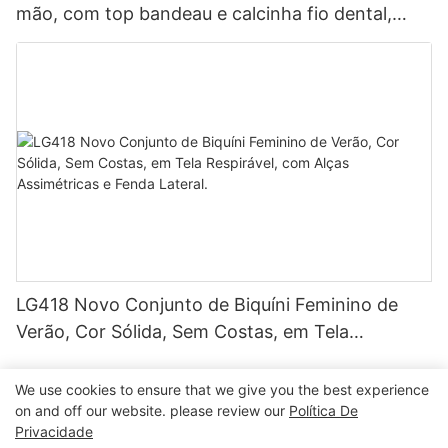
mão, com top bandeau e calcinha fio dental,
estampa, forro duplo, tecido sem costura, design
sem alças e cordão.
LG418 Novo Conjunto de Biquíni Feminino de
Verão, Cor Sólida, Sem Costas, em Tela
Respirável, com Alças Assimétricas e Fenda
Lateral.
We use cookies to ensure that we give you the best experience
on and off our website. please review our
Política De
Privacidade
Copyright © 2026 Dongguan Lanteng Sports Products Co.,