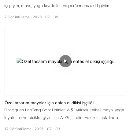
iç giyim, mayo, yoga kıyafetleri ve performans aktif giyim
üretiminde güvenilir bir uzman olarak faaliyet göstermektedir. 10
7
Görüntüleme
2026
07
09
yılı aşkın olgun iç giyim üretim uzmanlığımızı, son teknoloji lazer
kesim nakış makineleriyle birleştirerek, dünya çapındaki özel
etiketli markalar için tamamen özelleştirilebilir, yüksek performanslı
giyim ürünleri sunuyoruz. İster butik bir mayo girişimi, ister orta
ölçekli bir aktif giyim markası veya büyük bir dış giyim moda
işletmesi olun, entegre üretim sistemimiz kumaş geliştirme ve beden
uyarlamasından özel desen nakışına ve tam özel etiket
markalamasına kadar her türlü özelleştirme talebini
karşılamaktadır. Temel amacımız, giyim markalarının ayırt edici,
pazarda rekabetçi ürün serileri piyasaya sürmelerine yardımcı
olurken, üretim verimliliğini optimize etmek ve genel işletme
Özel tasarım mayolar için enfes el dikişi işçiliği.
maliyetlerini düşürmektir.
Dongguan LanTeng Spor Ürünleri A.Ş., yüksek kaliteli mayo, yoga
kıyafetleri ve bisiklet giyiminin Ar-Ge, üretim ve özel imalatında
uzmanlaşmıştır. Küresel markalar, sınır ötesi satıcılar ve butik
17
Görüntüleme
2026
07
03
perakendeciler için birinci sınıf ürünler sunmak amacıyla,