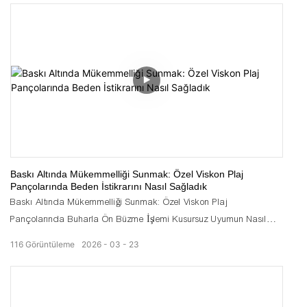
mükemmel el dikişini temel el işçiliği avantajımız olarak
kullanıyoruz. Her ince detayı, özenli el işçiliğiyle, dikiş dikiş kontrol
ediyoruz. Yetenekli terzilerimiz, müşterilerin teknik standartlarına
tamamen uygun olarak kasık astarlarını elle dikiyor ve şık, kusursuz
bir görünüm için temiz, görünmez dış dikişler oluşturuyor. Olgun
üretim deneyimi ve titiz kalite kontrol sistemleriyle, yüksek kaliteli
özel mayo üretimine odaklanmaya devam ediyoruz. Avrupa,
Amerika ve diğer denizaşırı pazarlardaki ortaklarımız için şık,
dayanıklı ve iyi işlenmiş spor giyim çözümleri ve güvenilir tek elden
tedarik desteği sağlamayı hedefliyoruz.
Baskı Altında Mükemmelliği Sunmak: Özel Viskon Plaj
Pançolarında Beden İstikrarını Nasıl Sağladık
Baskı Altında Mükemmelliği Sunmak: Özel Viskon Plaj
Pançolarında Buharla Ön Büzme İşlemi Kusursuz Uyumun Nasıl
Sağlandığı
116
Görüntüleme
2026
03
23