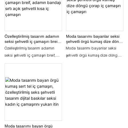
duygusallık dokunuşu eklerken
rahat bir uyum sağlar
Özelleştirilmiş tasarım adamın
Moda tasarımı bayanlar seksi
seksi şehvetli iç çamaşırı breif,
şehvetli örgü kumaş dize döngü
adamın bandajı sırtı açık
çorap iç çamaşırı iç çamaşırı
Özelleştirilmiş tasarım adamın
Moda tasarımı bayanlar seksi
şehvetli kısa iç çamaşırı
seksi şehvetli iç çamaşırı breif,
şehvetli örgü kumaş dize döngü
adamın bandajı sırtı açık şehvetli
çorap iç çamaşırı iç çamaşırı
kısa iç çamaşırı
Moda tasarımı bayan örgü