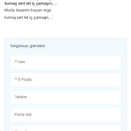
kumaş sert tel iç çamaşırı,
özelleştirilmiş seks şehvetli
Moda tasarımı bayan örgü
tasarım dijital baskılar seksi
kumaş sert tel iç çamaşırı,
kadın iç çamaşırını yukarı itin
özelleştirilmiş seks şehvetli tasarım
dijital baskılar seksi kadın iç
çamaşırını yukarı itin
Sorgunuzu gönderin
Isim
E-Posta
Telefon
Firma Adı