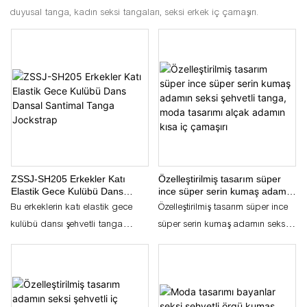
duyusal tanga, kadın seksi tangaları, seksi erkek iç çamaşırı.
ZSSJ-SH205 Erkekler Katı
Özelleştirilmiş tasarım süper
Elastik Gece Kulübü Dans
ince süper serin kumaş adamın
Dansal Santimal Tanga
seksi şehvetli tanga, moda
Bu erkeklerin katı elastik gece
Özelleştirilmiş tasarım süper ince
Jockstrap
tasarımı alçak adamın kısa iç
kulübü dansı şehvetli tanga
süper serin kumaş adamın seksi
çamaşırı
jockstrap, bir gece dans için
şehvetli tanga, moda tasarımı
mükemmel cesur ve şık bir parça.
alçak adamın kısa iç çamaşırı
Elastik malzemeden yapılmış,
herhangi bir topluluğa bir