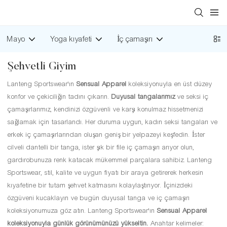
Mayo
Yoga kıyafeti
İç çamaşırı
Şehvetli Giyim
Lanteng Sportswear'ın
Sensual Apparel
koleksiyonuyla en üst düzey
konfor ve çekiciliğin tadını çıkarın.
Duyusal tangalarımız
ve seksi iç
çamaşırlarımız, kendinizi özgüvenli ve karşı konulmaz hissetmenizi
sağlamak için tasarlandı. Her duruma uygun, kadın seksi tangaları ve
erkek iç çamaşırlarından oluşan geniş bir yelpazeyi keşfedin. İster
cilveli dantelli bir tanga, ister şık bir file iç çamaşırı arıyor olun,
gardırobunuza renk katacak mükemmel parçalara sahibiz. Lanteng
Sportswear, stil, kalite ve uygun fiyatı bir araya getirerek herkesin
kıyafetine bir tutam şehvet katmasını kolaylaştırıyor. İçinizdeki
özgüveni kucaklayın ve bugün duyusal tanga ve iç çamaşırı
koleksiyonumuza göz atın. Lanteng Sportswear'ın
Sensual Apparel
koleksiyonuyla günlük görünümünüzü yükseltin.
Anahtar kelimeler: