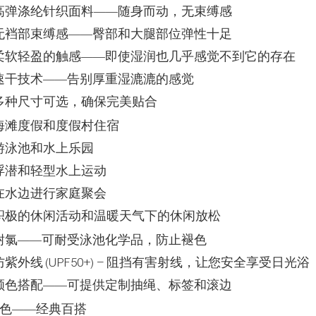
 高弹涤纶针织面料——随身而动，无束缚感
 无裆部束缚感——臀部和大腿部位弹性十足
 柔软轻盈的触感——即使湿润也几乎感觉不到它的存在
 速干技术——告别厚重湿漉漉的感觉
 多种尺寸可选，确保完美贴合
 海滩度假和度假村住宿
 游泳池和水上乐园
 浮潜和轻型水上运动
 在水边进行家庭聚会
 积极的休闲活动和温暖天气下的休闲放松
 耐氯——可耐受泳池化学品，防止褪色
 防紫外线 (UPF50+) – 阻挡有害射线，让您安全享受日光浴
 颜色搭配——可提供定制抽绳、标签和滚边
色——经典百搭