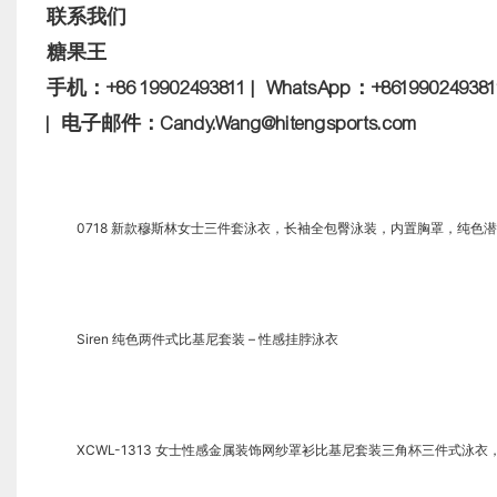
联系我们
糖果王
手机：+86 19902493811 | WhatsApp：+861990249381
| 电子邮件：Candy.Wang@hitengsports.com
0718 新款穆斯林女士三件套泳衣，长袖全包臀泳装，内置胸罩，纯色
Siren 纯色两件式比基尼套装 – 性感挂脖泳衣
XCWL-1313 女士性感金属装饰网纱罩衫比基尼套装三角杯三件式泳衣