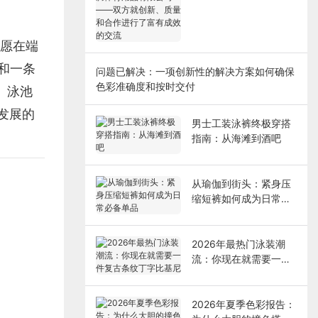
品有限公司——双方就
创新、质量和合作进行
了富有成效的交流
不愿在端
和一条
问题已解决：一项创新性的解决方案如何确保
色彩准确度和按时交付
、泳池
发展的
男士工装泳裤终极穿搭
指南：从海滩到酒吧
从瑜伽到街头：紧身压
缩短裤如何成为日常必
备单品
2026年最热门泳装潮
流：你现在就需要一件
复古条纹丁字比基尼
2026年夏季色彩报告：