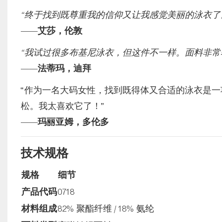
“终于找到既尊重我的信仰又让我感觉美丽的泳衣了
——
艾莎，伦敦
“我试过很多布基尼泳衣，但这件不一样。面料非常
——
法蒂玛，迪拜
“作为一名大码女性，找到既得体又合适的泳衣是一项
松。我太喜欢它了！”
——
玛丽亚姆，多伦多
技术规格
规格
细节
产品代码
0718
材料组成
82% 聚酯纤维 / 18% 氨纶