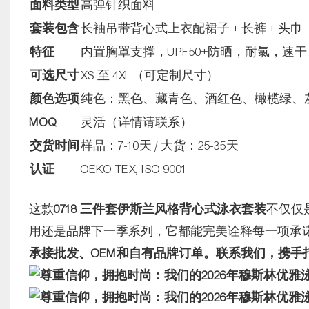
面料类型
高弹针织面料
套装包含
长袖吊带背心式上衣配裙子 + 长裤 + 头巾
特征
内置胸罩支撑，UPF50+防晒，耐氯，速干
可选尺寸
XS 至 4XL（可定制尺寸）
颜色选项
纯色：黑色、藏青色、酒红色、橄榄绿、灰色
MOQ
灵活（详情请联系）
交货时间
样品：7-10天 / 大货：25-35天
认证
OEKO-TEX, ISO 9001
这款
0718 三件套伊斯兰风格背心式泳衣套装
不仅仅
用还是品牌下一季系列，它都能完美诠释每一项承
承接批发、OEM和自有品牌订单。联系我们，携手