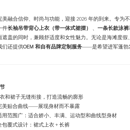
完美融合信仰、时尚与功能，迎接 2026 年的到来。专为
一件
长袖吊带背心上衣（带一体式裙摆）
、
一条长款泳裤
面遮盖的同时，兼顾舒适度和女性魅力。无论是海滩度假
我们还提供
OEM 和自有品牌定制服务
——是希望进军蓬勃
节
衣和裙子无缝衔接，打造流畅的廓形
 完美贴合曲线——展现身材而不暴露
 适用范围广：适合娇小、丰满、运动型和曲线型身材
 全包覆式设计：裙式上衣 + 长裤