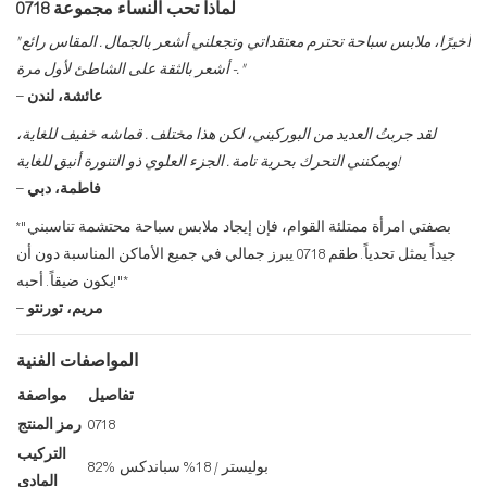
لماذا تحب النساء مجموعة 0718
"أخيرًا، ملابس سباحة تحترم معتقداتي وتجعلني أشعر بالجمال. المقاس رائع
- أشعر بالثقة على الشاطئ لأول مرة."
عائشة، لندن
–
لقد جربتُ العديد من البوركيني، لكن هذا مختلف. قماشه خفيف للغاية،
ويمكنني التحرك بحرية تامة. الجزء العلوي ذو التنورة أنيق للغاية!
فاطمة، دبي
–
*"بصفتي امرأة ممتلئة القوام، فإن إيجاد ملابس سباحة محتشمة تناسبني
جيداً يمثل تحدياً. طقم 0718 يبرز جمالي في جميع الأماكن المناسبة دون أن
يكون ضيقاً. أحبه!"*
مريم، تورنتو
–
المواصفات الفنية
تفاصيل
مواصفة
0718
رمز المنتج
التركيب
82% بوليستر / 18% سباندكس
المادي