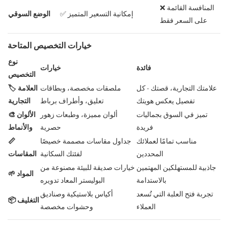
❌ المنافسة القائمة
✅ إمكانية التسعير المتميز
الوضع السوقي
على السعر فقط
خيارات التخصيص المتاحة
نوع
فائدة
خيارات
التخصيص
علامتك التجارية، قصتك - كل
ملصقات مخصصة، وبطاقات
🏷️ العلامة
تفصيل يعكس هويتك
تعليق، وأطراف برباط
التجارية
تميز في السوق بجماليات
ألوان مميزة، وطبعات زهور
🎨 الألوان
فريدة
حصرية
والأنماط
مناسب تمامًا لعملائك
جداول مقاسات مصممة خصيصًا
📏
المحددين
لفئتك السكانية
المقاسات
جاذبية للمستهلكين المهتمين
خيارات صديقة للبيئة مصنوعة من
🌱 المواد
بالاستدامة
البوليستر المعاد تدويره
تجربة فتح العلبة التي تُسعد
أكياس بلاستيكية وصناديق
📦 التغليف
العملاء
وحشوات مخصصة