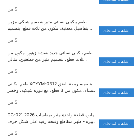
$
من
طقم بيكيني نسائي مثير بتصميم شبكي مزين
بتفاصيل معدنية، مكون من ثلاث قطع، بتصميم
مشاهدة المنتجات
مثلث، مثالي لقضاء العطلات في المنتجعات.
$
من
XCWL-1313
طقم بيكيني نسائي جديد بنقشة زهور، مكون من
ثلاث قطع، بتصميم مثير من قطعتين، مثالي
مشاهدة المنتجات
لعطلات الينابيع الساخنة والمنتجعات (XCFF-
$
من
3312).
طقم بيكيني XCYYM-0312 بتصميم ربطة العنق
للنساء، مكون من 3 قطع، مع تنورة شبكية، وخصر
مشاهدة المنتجات
عالٍ، طقم بيكيني برازيلي
$
من
DG-021 2026 مايوه قطعة واحدة مثير بمقاسات
كبيرة - ظهر متقاطع وفتحة رقبة على شكل حرف
مشاهدة المنتجات
V للتحكم في البطن، مايوه نسائي عالي المرونة
$
من