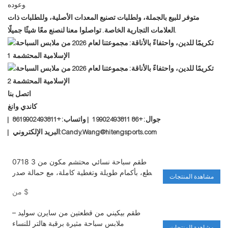
وعوده.
متوفر للبيع بالجملة، ولطلبات تصنيع المعدات الأصلية، وللطلبات ذات
العلامات التجارية الخاصة. تواصلوا معنا لنصنع معًا شيئًا جميلًا.
اتصل بنا
كاندي وانغ
| جوال: +86 19902493811 | واتساب: +8619902493811
| البريد الإلكتروني:Candy.Wang@hitengsports.com
0718 طقم سباحة نسائي محتشم مكون من 3
قطع، بأكمام طويلة وتغطية كاملة، مع حمالة صدر
مشاهدة المنتجات
مدمجة، لون موحد، مناسب للشاطئ وركوب
$
من
الأمواج والسباحة.
طقم بيكيني من قطعتين من سايرن سوليد –
ملابس سباحة مثيرة برقبة هالتر للنساء
مشاهدة المنتجات