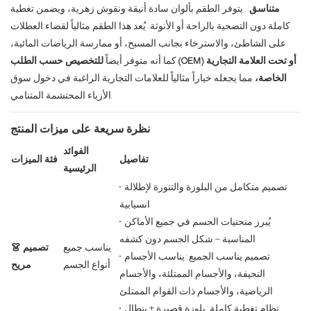
متناسق
. يتوفر الطقم بألوان سادة أنيقة ونقوش زهرية، ويضمن تغطية
كاملة دون التضحية بالراحة أو الأنوثة. يُعد هذا الطقم مثالياً لقضاء العطلات
على الشاطئ، والاسترخاء بجانب المسبح، أو ممارسة الرياضات المائية،
كما أنه متوفر أيضاً
للتخصيص حسب الطلب (OEM) أو تحت العلامة التجارية
الخاصة،
مما يجعله خياراً مثالياً للعلامات التجارية الراغبة في دخول سوق
الأزياء المحتشمة المتنامي.
نظرة سريعة على ميزات المنتج
الفوائد
تفاصيل
فئة الميزات
الرئيسية
• تصميم متكامل من البلوزة والتنورة لإطلالة
انسيابية
• يُبرز منحنيات الجسم في جميع الأماكن
المناسبة – شكل الجسم دون كشفه
يناسب جميع
👗 تصميم
• تصميم يناسب الجميع: يناسب الأجسام
أنواع الجسم
مريح
النحيفة، والأجسام الممتلئة، والأجسام
الرياضية، والأجسام ذات القوام الممتلئ
• نظام تغطية كاملة: بلوزة قصيرة + بنطال