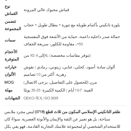
نوع
قماش محبوك عالي المرونة
القماش
تتضمن
بلوزة تانكيني بأكمام طويلة مع تنورة + بنطال طويل + حجاب
المجموعة
حمالة صدر داخلية داعمة، حماية من الأشعة فوق البنفسجية
سمات
50+، مقاومة للكلور، سريعة الجفاف
الأحجام
من XS إلى 4XL (تتوفر مقاسات مخصصة)
المتوفرة
ألوان سادة: أسود، كحلي، عنابي، زيتوني، رمادي / نقوش
خيارات
زهرية: أكثر من 10 تصاميم
الألوان
مرن (للحصول على التفاصيل، يرجى الاتصال)
MOQ
العينة: 7-10 أيام / الكمية الكبيرة: 25-35 يومًا
مهلة
OEKO-TEX, ISO 9001
الشهادات
طقم التانكيني الإسلامي المكون من ثلاث قطع (0718)
ليس مجرد ملابس
سباحة، بل هو تعبير عن الثقة والإيمان والأنوثة العصرية. سواءً كان
للاستخدام الشخصي أو لمجموعة علامتك التجارية القادمة، فهو يفي بكل