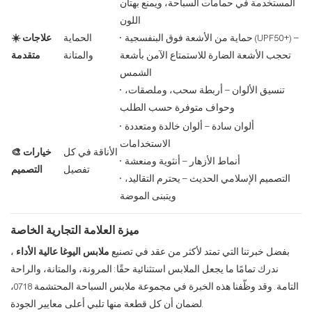
المستخدمة في حمامات السباحة، ويمنع بهتان
اللون
• حماية من الأشعة فوق البنفسجية (UPF50+) –
الحماية
☀️ علاجات
تحجب الأشعة الضارة للاستمتاع الآمن بأشعة
والمتانة
متقدمة
الشمس
• تنسيق الألوان – أربطة سحب، وملصقات،
وحواف متوفرة حسب الطلب
• ألوان سادة – ألوان خالدة ومتعددة
الاستخدامات
الأناقة في كل
🎨 خيارات
• أنماط الأزهار – أنثوية ومنعشة
تفصيل
التصميم
• التصميم الإسلامي الحديث – يحترم التقاليد،
ويتبنى الموضة
ميزة العلامة التجارية الخاصة
بفضل خبرتنا التي تمتد لأكثر من عقد في تصنيع
ملابس اليوغا عالية الأداء
،
ندرك تمامًا ما يجعل الملابس استثنائية حقًا: المرونة، والمتانة، والراحة
التامة. وقد وظّفنا هذه الخبرة في مجموعة ملابس السباحة المحتشمة 0718،
لضمان أن كل قطعة منها تلبي أعلى معايير الجودة.