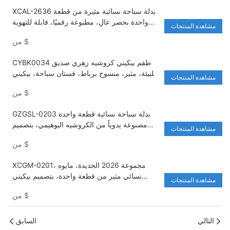
XCAL-2636 بدلة سباحة نسائية مثيرة من قطعة
واحدة بخصر عالٍ، مطبوعة رقميًا، قابلة للتهوية
مشاهدة المنتجات
وسريعة الجفاف، مناسبة للشاطئ والينابيع
$
من
الساخنة
CYBK0034 طقم بيكيني كروشيه زهري صديق
للبيئة، مثير، منسوج برباط، فستان سباحة، بيكيني
مشاهدة المنتجات
كروشيه
$
من
GZGSL-0203 بدلة سباحة نسائية قطعة واحدة
مصنوعة يدوياً من الكروشيه البوهيمي، بتصميم
مشاهدة المنتجات
بيكيني شاطئي برقبة هالتر وفتحات جانبية
$
من
XCGM-0201، مجموعة 2026 الجديدة، مايوه
نسائي مثير من قطعة واحدة، بتصميم بيكيني
مشاهدة المنتجات
بألوان متداخلة وفتحات مميزة وتطريز معدني
$
من
بارز، مناسب للشاطئ
التالي
السابق