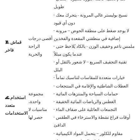
طويل
• نسيج بوليستر عالي المرونة - يتحرك معك
دون أي قيود
• لا يوجد ضغط على منطقة الحوض – مرونة
إضافية في منطقتي المقعدة والفخذين
أقصى درجات
🧵 قماش
• ملمس ناعم وخفيف الوزن - بالكاد يُلاحظ حتى
الراحة
فاخر
عندما يكون مبللاً
والحرية
• تقنية التجفيف السريع – لا شعور بالثقل أو
البلل
• خيارات متعددة للمقاسات لتناسبك تماماً
• العطلات الشاطئية والإقامة في المنتجعات
• حمامات السباحة والمنتزهات المائية
مجموعة
🌊 استخدام
• الغطس والرياضات المائية الخفيفة
واحدة،
متعدد
• التجمعات العائلية على ضفاف الماء
مناسبات لا
الاستخدامات
• أوقات فراغ نشطة والاسترخاء في الطقس
حصر لها
الدافئ
• مقاوم للكلور – يتحمل المواد الكيميائية