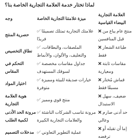
لماذا تختار خدمة العلامة التجارية الخاصة بنا؟
العلامة التجارية
ميزة علامتنا التجارية الخاصة
وجه
البيضاء القياسية
❌ منتج عام يباع من
✅ علامتك التجارية تمتلك تصميمًا
حصرية المنتج
قبل المنافسين
فريدًا
❌ طباعة الشعار
✅ الملصقات، والبطاقات،
نطاق التخصيص
فقط
والتغليف، والألوان، والأنماط
❌ مقاسات ثابتة
✅ جداول مقاسات مخصصة
التحكم في
ومعيارية
لسوقك المستهدف
المقاس
❌ قماش مُختار
✅ خيارات صديقة للبيئة ومميزة
اختيار المواد
مسبقًا فقط
متوفرة
❌ ضعيف، سهل
هوية العلامة
✅ منتج قوي ومميز
الاستبدال
التجارية
❌ حد أدنى صارم
✅ مرونة تناسب الشركات الناشئة
مرونة الحد الأدنى
وعالي
والعلامات التجارية الكبيرة
لكمية الطلب
❌ إما أن تقبله أو
✅ عملية التطوير التعاوني
مدخلات التصميم
ترفضه