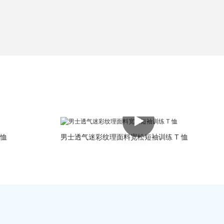
 恤
男士透气迷彩纹理面料宽松短袖训练 T 恤