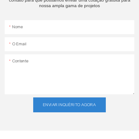
contato para que possamos enviar uma cotação gratuita para
nossa ampla gama de projetos
Nome
O Email
Contente
ENVIAR INQUÉRITO AGORA