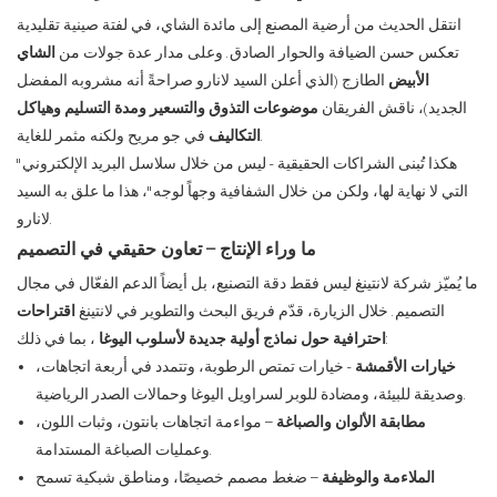
انتقل الحديث من أرضية المصنع إلى مائدة الشاي، في لفتة صينية تقليدية
تعكس حسن الضيافة والحوار الصادق. وعلى مدار عدة جولات من
الشاي
الأبيض
الطازج (الذي أعلن السيد لانارو صراحةً أنه مشروبه المفضل
الجديد)، ناقش الفريقان
موضوعات التذوق والتسعير ومدة التسليم وهياكل
في جو مريح ولكنه مثمر للغاية.
التكاليف
"هكذا تُبنى الشراكات الحقيقية - ليس من خلال سلاسل البريد الإلكتروني
التي لا نهاية لها، ولكن من خلال الشفافية وجهاً لوجه"، هذا ما علق به السيد
لانارو.
ما وراء الإنتاج – تعاون حقيقي في التصميم
ما يُميّز شركة لانتينغ ليس فقط دقة التصنيع، بل أيضاً الدعم الفعّال في مجال
التصميم. خلال الزيارة، قدّم فريق البحث والتطوير في لانتينغ
اقتراحات
، بما في ذلك:
احترافية حول نماذج أولية جديدة لأسلوب اليوغا
خيارات الأقمشة
- خيارات تمتص الرطوبة، وتتمدد في أربعة اتجاهات،
وصديقة للبيئة، ومضادة للوبر لسراويل اليوغا وحمالات الصدر الرياضية.
مطابقة الألوان والصباغة
– مواءمة اتجاهات بانتون، وثبات اللون،
وعمليات الصباغة المستدامة.
الملاءمة والوظيفة
– ضغط مصمم خصيصًا، ومناطق شبكية تسمح