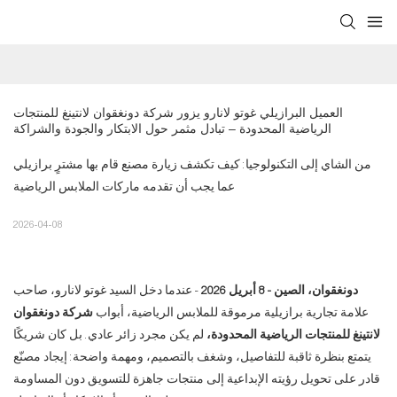
العميل البرازيلي غوتو لانارو يزور شركة دونغقوان لانتينغ للمنتجات 
الرياضية المحدودة – تبادل مثمر حول الابتكار والجودة والشراكة
من الشاي إلى التكنولوجيا: كيف تكشف زيارة مصنع قام بها مشترٍ برازيلي
عما يجب أن تقدمه ماركات الملابس الرياضية
2026-04-08
دونغقوان، الصين - 8 أبريل 2026
- عندما دخل السيد غوتو لانارو، صاحب
علامة تجارية برازيلية مرموقة للملابس الرياضية، أبواب
شركة دونغقوان
لانتينغ للمنتجات الرياضية المحدودة،
لم يكن مجرد زائر عادي. بل كان شريكًا
يتمتع بنظرة ثاقبة للتفاصيل، وشغف بالتصميم، ومهمة واضحة: إيجاد مصنّع
قادر على تحويل رؤيته الإبداعية إلى منتجات جاهزة للتسويق دون المساومة