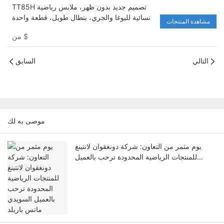
TT85H تصميم جديد بدون ظهر، ملابس رياضية
نسائية لليوغا والجري، بنطال طويل، قطعة واحدة
مشاهدة المنتجات
سريعة الجفاف
$
من
التالي
السابق
موصى به لك
يوم مثمر من التعاون: شركة دونغقوان لانتينغ
للمنتجات الرياضية المحدودة ترحب بالعميل
السويدي ماتس باريلد