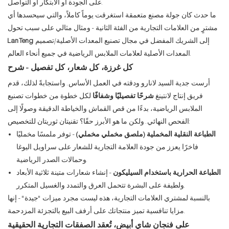
على الجودة أو الابتكار أو التواصل.
ما حدث كان جولة مصنع متعمقة استغرقت يوماً كاملاً، والتي سيحسدها أي
مشترٍ من العلامات التجارية من الفئة الثانية - ومثال مثالي على سبب تحول
إلى الشريك المفضل في مجال تصنيع المعدات الأصلية/تصميم
LanTeng
المعدات الأصلية لعلامات الملابس الرياضية في جميع أنحاء العالم.
كل غرزة، كل شعار، كل تفصيل - شرح
أرست جدية السيد لانارو ودقته في العمل الأساس. واستجابةً لذلك، قدم
فريق إنتاج لانتينغ
شرحًا تفصيليًا وشفافًا
لكل خطوة من خطوات تصنيع
الملابس الرياضية، بدءًا من قص القماش والخياطة الدقيقة وصولًا إلى
الفحص النهائي. ولكن ما هو الأبرز حقًا؟ تقنيتان ثوريتان للتخصيص:
الطباعة النقلية المخملية (ملصق مخملي مخملي)
- توفر ملمسًا مخمليًا
فاخرًا يعزز من جودة العلامة التجارية للشعار على سراويل اليوغا
وحمالات الصدر الرياضية.
الطباعة الحرارية باستخدام السيليكون
- إنشاء شعارات متينة ثلاثية الأبعاد
ولطيفة على البشرة تتحمل العرق والتمدد والغسيل المتكرر.
بالنسبة لمشتري العلامات التجارية، هذه ليست مجرد ميزات "جيدة" - إنها
مزايا تنافسية تميز منتجاتك على أرفف البيع بالتجزئة المزدحمة.
على فنجان شاي أبيض، تُعقد الصفقات التجارية الحقيقية