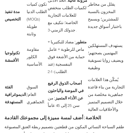
مرونة عالية:
الحد الأدنى
يقلل من مخاطر
تكون كميات
لكميات الطلب منخفض
المخزون بالنسبة
الطلب الدنيا
مدة تنفيذ
للعلامات التجارية
للمشترين؛ ويسمح
(MOQs)
التخصيص
الخاصة؛ نتكيف مع
باختبار أسواق جديدة.
طويلة
.
جدولك الزمني
-3
وثابتة.
متطور:
مضاد للبكتيريا +
يستهدف المستهلكين
ماص للرطوبة + عامل
مقاومة
المهتمين بصحتهم؛
تكنولوجيا
حماية من الأشعة فوق
الكلور
ويضيف زوايا تسويقية
الأقمشة
البنفسجية (عند
الأساسية.
وظيفية.
.
الطلب)
-1
-2
يُمكّن هذا العلامات
أصحاب الذوق الرفيع
التجارية من بناء قاعدة
السوق
الفئة
في الموضة والباحثون
جماهيرية مخلصة من
العام/
الديموغرافية
عن الأداء المتميز:
من
خلال التصميم المتميز
الجماهيري.
المستهدفة
سن 25 إلى 45 عاماً.
والأخلاقيات العالية.
الخلاصة: أضف لمسة مميزة إلى مجموعتك القادمة
طقم السباحة النسائي المكون من قطعتين بتصميم ربطة العنق المصبوغة