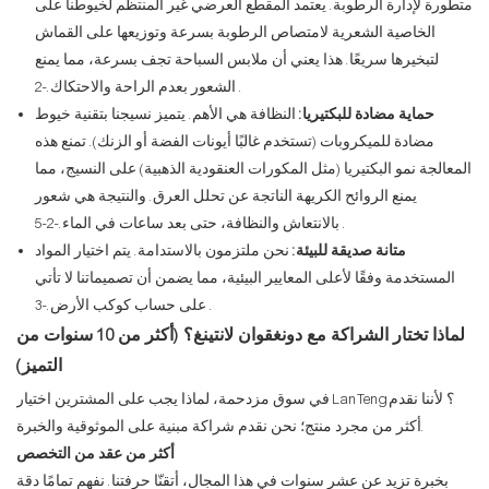
متطورة لإدارة الرطوبة. يعتمد المقطع العرضي غير المنتظم لخيوطنا على
الخاصية الشعرية لامتصاص الرطوبة بسرعة وتوزيعها على القماش
لتبخيرها سريعًا. هذا يعني أن ملابس السباحة تجف بسرعة، مما يمنع
.
الشعور بعدم الراحة والاحتكاك.
-2
حماية مضادة للبكتيريا:
النظافة هي الأهم. يتميز نسيجنا بتقنية خيوط
مضادة للميكروبات (تستخدم غالبًا أيونات الفضة أو الزنك). تمنع هذه
المعالجة نمو البكتيريا (مثل المكورات العنقودية الذهبية) على النسيج، مما
يمنع الروائح الكريهة الناتجة عن تحلل العرق. والنتيجة هي شعور
.
بالانتعاش والنظافة، حتى بعد ساعات في الماء.
-2
-5
متانة صديقة للبيئة:
نحن ملتزمون بالاستدامة. يتم اختيار المواد
المستخدمة وفقًا لأعلى المعايير البيئية، مما يضمن أن تصميماتنا لا تأتي
.
على حساب كوكب الأرض.
-3
لماذا تختار الشراكة مع دونغقوان لانتينغ؟ (أكثر من 10 سنوات من
التميز)
في سوق مزدحمة، لماذا يجب على المشترين اختيار LanTeng؟ لأننا نقدم
أكثر من مجرد منتج؛ نحن نقدم شراكة مبنية على الموثوقية والخبرة.
أكثر من عقد من التخصص
بخبرة تزيد عن عشر سنوات في هذا المجال، أتقنّا حرفتنا. نفهم تمامًا دقة