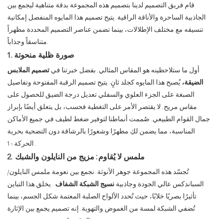
قام فريق التصميم لدينا بتصميم هذه المجموعة بدقة متناهية ليجمع بين
الجاذبية الساحرة والأناقة الراقية. يتيح تصميم هذا المايوه المنفصل إمكانية
تنسيقه مع مختلف الإطلالات، بينما تضمن عناصر التصميم المحددة مظهراً
متناسقاً وجذاباً.
1. صورة ظلية منحوتة
أول ما ستلاحظينه هو المقاس المثالي. بفضل خبرتنا في
تصميم الملابس
الضيقة،
يُصبح هذا المايوه كجلد ثانٍ. يتيح تصميم الرقبة المفتوحة وتفاصيل
الصبغة على الجزء العلوي والسفلي تعديل درجة الضيق للحصول على
مقاس مريح. لا يقتصر الأمر على التغطية فحسب، بل يتعلق أيضًا بإبراز
جمال القوام الطبيعي. صُممت أنماطنا لتوفير ضغط لطيف في جميع الأماكن
المناسبة، مما يضمن لكِ مظهرًا وشعورًا بالرشاقة دون التضحية بحرية
.
الحركة.
-1
2. ملمس لا يُقاوم: مزيج من النايلون والشبك
تُجسّد هذه المجموعة جوهر الأنوثة. نجمع بين نعومة ملمس النايلون/
السباندكس عالي الجودة وجاذبية
نسيج الشبكة الشفاف
. يخلق هذا التباين
تأثيرًا بصريًا خلابًا، حيث تُحدد الألواح الصلبة المعتمة شكل الجسم، بينما
تُضفي الشبكة لمسة من الغموض والتهوية. إنه تصميم يجمع بين الإثارة