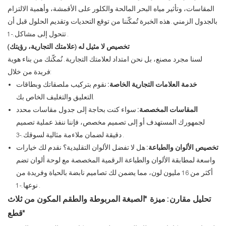
المقاسات، وتأثير مياه البحر المالحة والكلور على الأقمشة، وأهمية الالتزام
بالجدول الزمني. هذه الخبرة تُمكّننا من توقع التحديات وتقديم الحلول قبل أن
.
تتحول إلى مشاكل.
-1
تخصيص لا مثيل له (علامتك التجارية، رؤيتك)
لسنا مجرد مصنع، بل نحن امتداد لعلامتك التجارية. نُمكّنك من بناء هوية
فريدة من خلال:
خدمة العلامات التجارية الخاصة:
نقوم بتركيب ملصقاتك وبطاقات
التعليق والتغليف الخاص بك.
المقاسات المخصصة:
سواء كنت بحاجة إلى جدول مقاسات محدد
لجمهورك المستهدف أو إلى تصميم مخصص، فإننا ننفذ عملية تصميم
.
دقيقة لضمان ملاءمة مثالية لسوقك.
-3
تخصيص الألوان والطباعة:
هل لا تفضل الألوان التقليدية؟ نقدم لك خيارات
واسعة لمطابقة الألوان والطباعة الرقمية المخصصة مع لوحة ألوان تضم
أكثر من 16 مليون لون، مما يضمن لك تصاميم نابضة بالحياة وفريدة من
.
نوعها.
-1
تحليل مقارن: ميزة "الصبغة المربوطة والطقم المكون من ثلاث
قطع"