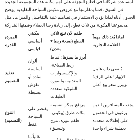
لمساعدة شركائنا في قطاع التجزئة على فهم مكانة هذه المجموعة الجديدة
في السوق، قمنا بمقارنتها مع عروض ملابس السباحة التقليدية. يوضح
الجدول أدناه لماذا يؤدي الاستثمار في تصاميم غنية بالتفاصيل والميزات، مثل
مجموعتنا المكونة من ثلاث قطع، إلى زيادة رضا العملاء وقيمتها المُدركة.
طقم لان تينغ ثلاثي
بيكيني
لماذا يُعد ذلك مهماً
الميزة/
القطع (صبغة ربط +
أساسي
للعلامة التجارية
القدرة
معدن)
قياسي
أبرز ما يميزها:
أنماط
ألوان
ربط الصباغة،
يُضفي ذلك عامل
أساسية
والإكسسوارات
تعقيد
"الإبهار" على الرف؛
سادة أو
المعدنية، والتنورة
التصميم
ويبرر سعر بيع أعلى.
نقوش
الشبكية متعددة
بسيطة.
الطبقات.
يجذب المسافرين الذين
مرتفع:
يمكن تنسيقه
يقتصر على
يرغبون في الحصول
بثلاث طرق (بيكيني،
التنوع
السباحة
على إطلالات متعددة
طقم تنورة، مزج
(التصميم)
فقط.
بعملية شراء واحدة.
وتنسيق).
غالباً ما