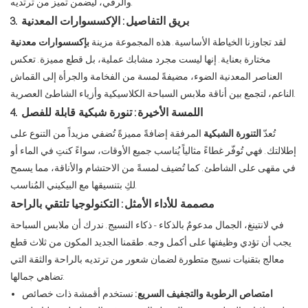
والرقي، ليضمن تميز من ترتديه.
3. بريق التفاصيل: الإكسسوارات المعدنية
لقد تجاوزنا الخياطة الأساسية. هذه المجموعة مزينة
بإكسسوارات معدنية
مختارة بعناية. إنها ليست مجرد مشابك عملية، بل قطع مميزة. تعكس
العناصر المعدنية الضوء، مضيفةً لمسة من الفخامة والجرأة إلى القماش
الناعم، لتجمع بين أناقة ملابس السباحة الكلاسيكية وأزياء الشاطئ العصرية.
4. اللمسة الأخيرة: تنورة شبكية قابلة للفصل
تُعدّ
التنورة الشبكية
المرفقة إضافةً مميزةً تُضفي مزيداً من التنوع على
إطلالتك. فهي تُوفّر غطاءً مثالياً يُناسب جميع الأوقات، سواءً كنتِ في الماء أو
في مقهى على الشاطئ. كما تُضيف لمسةً من الاحتشام والأناقة، مما يسمح
لكِ بتنسيقها مع البيكيني المُناسب.
مصممة للأداء الأمثل: التكنولوجيا تلتقي بالراحة
في لانتينغ، الجمال مدعومٌ بالذكاء - ذكاء النسيج. ندرك أن ملابس السباحة
يجب أن تؤدي وظيفتها على أكمل وجه. طقمنا الجديد المكون من ثلاث قطع
معالج بتقنيات نسيج متطورة لضمان شعور من ترتديه بالراحة والثقة التي
تضاهي جمالها.
امتصاص الرطوبة والتجفيف السريع:
نستخدم أقمشة ذات خصائص