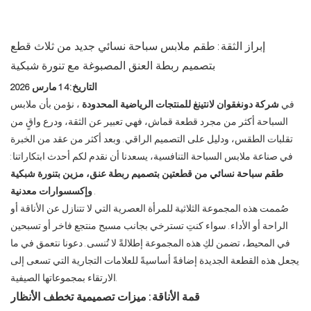
إبراز الثقة: طقم ملابس سباحة نسائي جديد من ثلاث قطع
بتصميم ربطة العنق المصبوغة مع تنورة شبكية
التاريخ: 14 مارس 2026
في
شركة دونغقوان لانتينغ للمنتجات الرياضية المحدودة
، نؤمن بأن ملابس
السباحة أكثر من مجرد قطعة قماش، فهي تعبير عن الثقة، ودرع واقٍ من
تقلبات الطقس، ودليل على التصميم الراقي. وبعد أكثر من عقد من الخبرة
في صناعة ملابس السباحة التنافسية، يسعدنا أن نقدم لكم أحدث ابتكاراتنا:
طقم سباحة نسائي من قطعتين بتصميم ربطة عنق، مزين بتنورة شبكية
.
وإكسسوارات معدنية
صُممت هذه المجموعة الثلاثية للمرأة العصرية التي لا تتنازل عن الأناقة أو
الراحة أو الأداء. سواء كنتِ تسترخي بجانب مسبح منتجع فاخر أو تسبحين
في المحيط، تضمن لكِ هذه المجموعة إطلالةً لا تُنسى. دعونا نتعمق في ما
يجعل هذه القطعة الجديدة إضافةً أساسيةً للعلامات التجارية التي تسعى إلى
الارتقاء بمجموعاتها الصيفية.
قمة الأناقة: ميزات تصميمية تخطف الأنظار