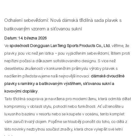
Odhalení sebevědomí: Nová dámská třídílná sada plavek s
batikovaným vzorem a síťovanou sukní
Datum: 14. března 2026
Ve
společnosti Dongguan LanTeng Sports Products Co., Ltd.
věříme, že
plavky jsou víc než jen látka – jsou vyjádřením sebevědomí, štítem proti
nepřízni počasí a důkazem sofistikovaného designu. S více než
desetiletou zkušeností v konkurenčním průmyslu výroby plavek s
nadšením představujeme naši nejnovější inovaci:
dámské dvoudílné
plavky s ramínky a batikovaným výstřihem, síťovanou sukní a
kovovými doplňky
.
Tato třídílná souprava je navržena pro moderní ženu, která odmítá dělat
kompromisy v oblasti stylu, pohodlí nebo funkčnosti. Ať už lenošíte u
luxusního bazénu v resortu nebo se koupete v oceánu, tento komplet
vám zaručí trvalý dojem. Pojďme se hlouběji ponořit do toho, co dělá z
této novinky nezbytnou součást značky, která chce vylepšit své letní