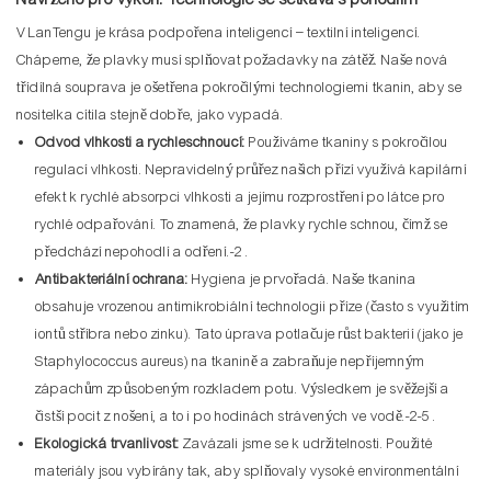
V LanTengu je krása podpořena inteligencí – textilní inteligencí.
Chápeme, že plavky musí splňovat požadavky na zátěž. Naše nová
třídílná souprava je ošetřena pokročilými technologiemi tkanin, aby se
nositelka cítila stejně dobře, jako vypadá.
Odvod vlhkosti a rychleschnoucí:
Používáme tkaniny s pokročilou
regulací vlhkosti. Nepravidelný průřez našich přízí využívá kapilární
efekt k rychlé absorpci vlhkosti a jejímu rozprostření po látce pro
rychlé odpařování. To znamená, že plavky rychle schnou, čímž se
předchází nepohodlí a odření.
-2
.
Antibakteriální ochrana:
Hygiena je prvořadá. Naše tkanina
obsahuje vrozenou antimikrobiální technologii příze (často s využitím
iontů stříbra nebo zinku). Tato úprava potlačuje růst bakterií (jako je
Staphylococcus aureus) na tkanině a zabraňuje nepříjemným
zápachům způsobeným rozkladem potu. Výsledkem je svěžejší a
čistší pocit z nošení, a to i po hodinách strávených ve vodě.
-2
-5
.
Ekologická trvanlivost:
Zavázali jsme se k udržitelnosti. Použité
materiály jsou vybírány tak, aby splňovaly vysoké environmentální