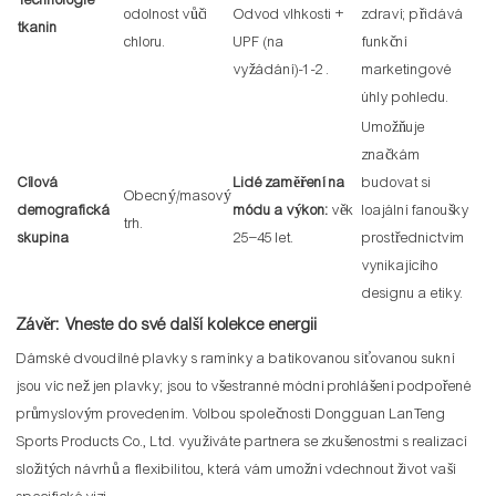
Technologie
odolnost vůči
Odvod vlhkosti +
zdraví; přidává
tkanin
chloru.
UPF (na
funkční
vyžádání)
-1
-2
.
marketingové
úhly pohledu.
Umožňuje
značkám
Cílová
Lidé zaměření na
budovat si
Obecný/masový
demografická
módu a výkon:
věk
loajální fanoušky
trh.
skupina
25–45 let.
prostřednictvím
vynikajícího
designu a etiky.
Závěr: Vneste do své další kolekce energii
Dámské dvoudílné plavky s ramínky a batikovanou síťovanou sukní
jsou víc než jen plavky; jsou to všestranné módní prohlášení podpořené
průmyslovým provedením. Volbou společnosti Dongguan LanTeng
Sports Products Co., Ltd. využíváte partnera se zkušenostmi s realizací
složitých návrhů a flexibilitou, která vám umožní vdechnout život vaší