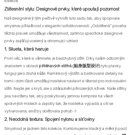
kolekce.
Ztělesnění stylu: Designové prvky, které upoutají pozornost
Náš designérský tým pečlivě vytvořil tuto sadu tak, aby spojovala
smyslnou přitažlivost s elegantní sofistikovaností. „Oddělená“ povaha
těchto plavek umožňuje všestrannost, zatímco specifické designové
prvky zajišťují ucelený a ohromující vzhled.
1. Silueta, která tvaruje
První věc, které si všimnete, je bezchybný střih. Díky našim odborným
znalostem v oblasti
přiléhavých střihů (贴身版型设计)
tyto plavky
fungují jako druhá kůže. Ramínkový výstřih a batikované detaily na
horní i dolní části umožňují nositelce nastavit si těsnost pro individuální
střih. Nejde jen o krytí, ale o zdůraznění přirozených křivek. Naše střihy
jsou navrženy tak, aby poskytovaly jemnou kompresi na všech
správných místech a zajistily tak, že nositelka vypadá a cítí se
vytvarovaná, aniž by obětovala pohyb.
-1
.
2. Neodolná textura: Spojení nylonu a síťoviny
Smyslnost je jádrem této kolekce. Kombinujeme hladký a měkký pocit