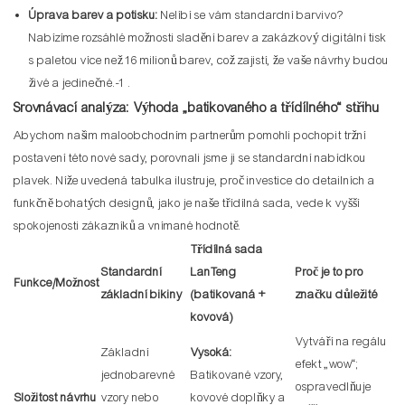
Úprava barev a potisku:
Nelíbí se vám standardní barvivo?
Nabízíme rozsáhlé možnosti sladění barev a zakázkový digitální tisk
s paletou více než 16 milionů barev, což zajistí, že vaše návrhy budou
živé a jedinečné.
-1
.
Srovnávací analýza: Výhoda „batikovaného a třídílného“ střihu
Abychom našim maloobchodním partnerům pomohli pochopit tržní
postavení této nové sady, porovnali jsme ji se standardní nabídkou
plavek. Níže uvedená tabulka ilustruje, proč investice do detailních a
funkčně bohatých designů, jako je naše třídílná sada, vede k vyšší
spokojenosti zákazníků a vnímané hodnotě.
Třídílná sada
Standardní
LanTeng
Proč je to pro
Funkce/Možnost
základní bikiny
(batikovaná +
značku důležité
kovová)
Vytváří na regálu
Základní
Vysoká:
efekt „wow“;
jednobarevné
Batikované vzory,
ospravedlňuje
Složitost návrhu
vzory nebo
kovové doplňky a