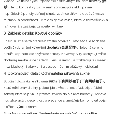
vysoce kvalitního nylonu/spandexu s průsvitným kouzlem
síťoviny (网
纱)
. Tento kontrast vytváří vizuálně ohromující efekt – pevné,
neprůhledné panely definují siluetu, zatímco síťovina dodává vrstvu
tajemství a prodyšnosti. Je to designová volba, která je zároveň sexy a
rafinovaná a zajišťuje, že nositel vynikne.
3. Záblesk detailu: Kovové doplňky
Posunuli jsme se za hranice běžného prošívání. Tato sada je zdobena
pečlivě vybranými
kovovými doplňky (金属配饰)
. Nejedná se jen o
funkční zapínání, ale o výrazné kousky. Kovové prvky zachycují světlo,
dodávají měkké látce nádech luxusu a šmrncu a překlenují tak mezeru
mezi klasickými plavkami a vysoce módním plážovým oblečením.
4. Dokončovací detail: Odnímatelná síťovaná sukně
Součástí dodávky je síťovaná
sukně 下身网纱裙子 (下身网纱裙子)
,
která mění pravidla hry, pokud jde o všestrannost. Nabízí perfektní
zakrytí, které se plynule přemění z vody do plážové kavárny. Dodává
nositelce vrstvu decentnosti a elegance a umožňuje kombinovat objem
s přiléhavými bikinami.
Navrženo pro výkon: Technologie se setkává s pohodlím