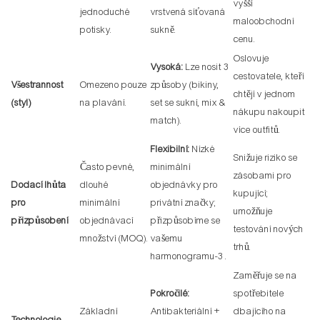
vyšší
jednoduché
vrstvená síťovaná
maloobchodní
potisky.
sukně.
cenu.
Oslovuje
Vysoká:
Lze nosit 3
cestovatele, kteří
Všestrannost
Omezeno pouze
způsoby (bikiny,
chtějí v jednom
(styl)
na plavání.
set se sukní, mix &
nákupu nakoupit
match).
více outfitů.
Flexibilní:
Nízké
Snižuje riziko se
Často pevné,
minimální
zásobami pro
Dodací lhůta
dlouhé
objednávky pro
kupující;
pro
minimální
privátní značky;
umožňuje
přizpůsobení
objednávací
přizpůsobíme se
testování nových
množství (MOQ).
vašemu
trhů.
harmonogramu
-3
.
Zaměřuje se na
Pokročilé:
spotřebitele
Základní
Antibakteriální +
dbajícího na