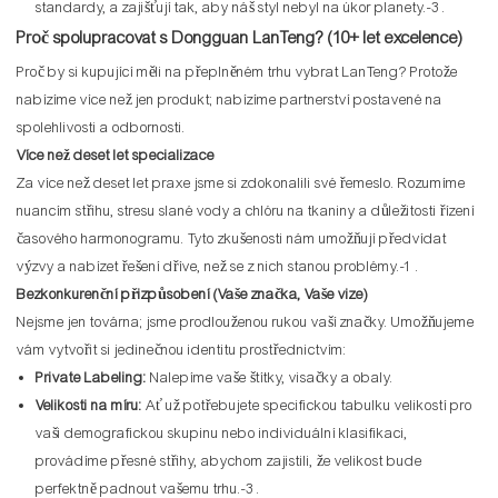
standardy, a zajišťují tak, aby náš styl nebyl na úkor planety.
-3
.
Proč spolupracovat s Dongguan LanTeng? (10+ let excelence)
Proč by si kupující měli na přeplněném trhu vybrat LanTeng? Protože
nabízíme více než jen produkt; nabízíme partnerství postavené na
spolehlivosti a odbornosti.
Více než deset let specializace
Za více než deset let praxe jsme si zdokonalili své řemeslo. Rozumíme
nuancím střihu, stresu slané vody a chlóru na tkaniny a důležitosti řízení
časového harmonogramu. Tyto zkušenosti nám umožňují předvídat
výzvy a nabízet řešení dříve, než se z nich stanou problémy.
-1
.
Bezkonkurenční přizpůsobení (Vaše značka, Vaše vize)
Nejsme jen továrna; jsme prodlouženou rukou vaší značky. Umožňujeme
vám vytvořit si jedinečnou identitu prostřednictvím:
Private Labeling:
Nalepíme vaše štítky, visačky a obaly.
Velikosti na míru:
Ať už potřebujete specifickou tabulku velikostí pro
vaši demografickou skupinu nebo individuální klasifikaci,
provádíme přesné střihy, abychom zajistili, že velikost bude
perfektně padnout vašemu trhu.
-3
.