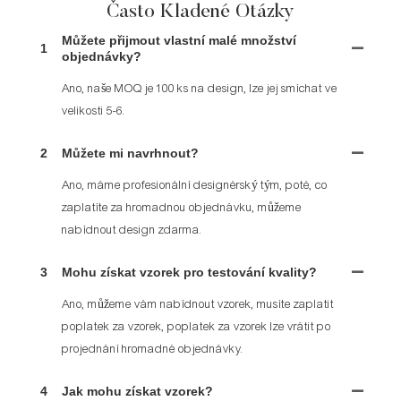
Často Kladené Otázky
Můžete přijmout vlastní malé množství
1
objednávky?
Ano, naše MOQ je 100 ks na design, lze jej smíchat ve
velikosti 5-6.
2
Můžete mi navrhnout?
Ano, máme profesionální designérský tým, poté, co
zaplatíte za hromadnou objednávku, můžeme
nabídnout design zdarma.
3
Mohu získat vzorek pro testování kvality?
Ano, můžeme vám nabídnout vzorek, musíte zaplatit
poplatek za vzorek, poplatek za vzorek lze vrátit po
projednání hromadné objednávky.
4
Jak mohu získat vzorek?