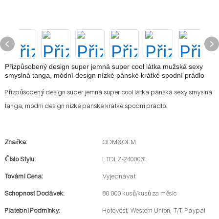
Přizpůsobený design super jemná super cool látka mužská sexy
smyslná tanga, módní design nízké pánské krátké spodní prádlo
Přizpůsobený design super jemná super cool látka pánská sexy smyslná
tanga, módní design nízké pánské krátké spodní prádlo.
Značka:
ODM&OEM
Číslo Stylu:
LTDLZ-2400031
Tovární Cena:
Vyjednávat
Schopnost Dodávek:
80 000 kusů/kusů za měsíc
Platební Podmínky:
Hotovost, Western Union, T/T, Paypal