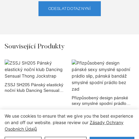
ODESLAT DOTAZ NYNÍ
Související Produkty
ZSSJ SH205 Pánský elastický
noční klub Dancing Sensual
Thong Jockstrap
Přizpůsobený design pánské
sexy smyslné spodní prádlo
slip, pánská bandáž smyslné
spodní prádlo bez zad
We use cookies to ensure that we give you the best experience
on and off our website. please review our
Zásady Ochrany
Osobních Údajů
Copyright © 2026 Dongguan Lanteng Sports Products Co., Ltd. |