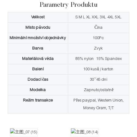
Parametry Produktu
Velikost
S M L XL XXL 3XL 4XL 5XL
Místo původu
Čína
Minimální množství objednávky
100Pc
Barva
Zvyk
Materiálová věda
85% nylon 15% Spandex
Balení
100 kusů / karton
Dodací čas
30~45 dní
Modelka
Zapnuto/ostatně
Režim transakce
Přes paypal, Western Union,
Money Gram, T/T