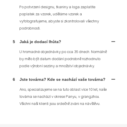
Po potvrzení designu, tkaniny a loga zaplatíte
poplatek za vzorek, uděláme vzorek a
vyfotografujeme, abyste si zkontrolovali všechny
podrobnosti.
5
Jaká je dodací lhůta?
U hromadné objednávky po cca 35 dnech. Normálně
by mělo být datum dodání podrobně rozhodnuto
podle výrobní sezóny a množství objednávky.
6
Jste továrna? Kde se nachází vaše továrna?
Ano, specializujeme se na tuto oblast více 10 let, naše
továrna se nachází v okrese Panyu, v grangzhou.
Všichni naši klienti jsou srdečně zváni na návštěvu.