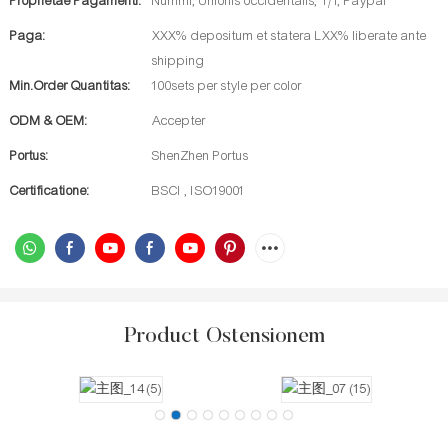
Prophetae Pagamenti:
Nummi, Unionis occidentalis, T/T, Paypal
Paga:
XXX% depositum et statera LXX% liberate ante
shipping
Min.Order Quantitas:
100sets per style per color
ODM & OEM:
Accepter
Portus:
ShenZhen Portus
Certificatione:
BSCI , ISO19001
Product Ostensionem