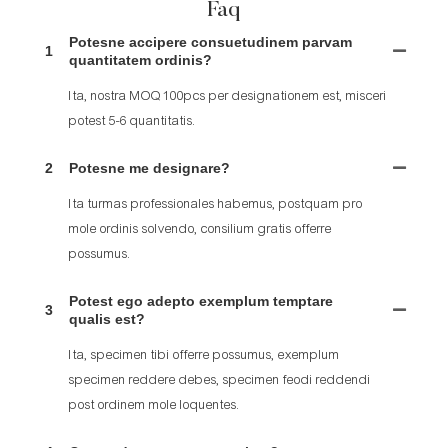
Faq
Potesne accipere consuetudinem parvam
1
quantitatem ordinis?
Ita, nostra MOQ 100pcs per designationem est, misceri
potest 5-6 quantitatis.
2
Potesne me designare?
Ita turmas professionales habemus, postquam pro
mole ordinis solvendo, consilium gratis offerre
possumus.
Potest ego adepto exemplum temptare
3
qualis est?
Ita, specimen tibi offerre possumus, exemplum
specimen reddere debes, specimen feodi reddendi
post ordinem mole loquentes.