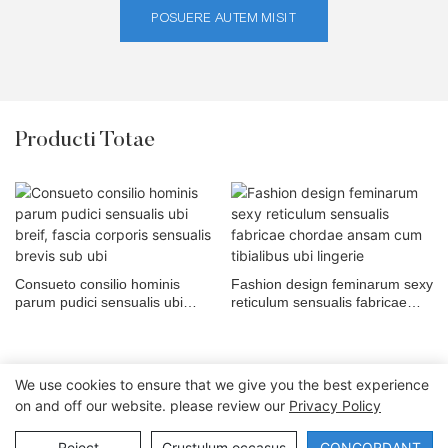
POSUERE AUTEM MISIT
Producti Totae
Consueto consilio hominis
Fashion design feminarum sexy
parum pudici sensualis ubi
reticulum sensualis fabricae
breif, fascia corporis sensualis
chordae ansam cum tibialibus
brevis sub ubi
ubi lingerie
We use cookies to ensure that we give you the best experience
on and off our website. please review our
Privacy Policy
Copyright © 2026 Dongguan Lanteng Sports Products Co., Ltd. |
Sitemap∣Privacy Policy
Reject
Crustulum occasus
CONCORDANT