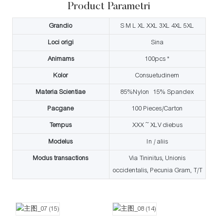
Product Parametri
Grandio
S M L XL XXL 3XL 4XL 5XL
Loci origi
Sina
Animams
100pcs *
Kolor
Consuetudinem
Materia Scientiae
85%Nylon 15% Spandex
Pacgane
100 Pieces/Carton
Tempus
XXX ~ XLV diebus
Modelus
In / aliis
Modus transactions
Via Tininitus, Unionis
occidentalis, Pecunia Gram, T/T