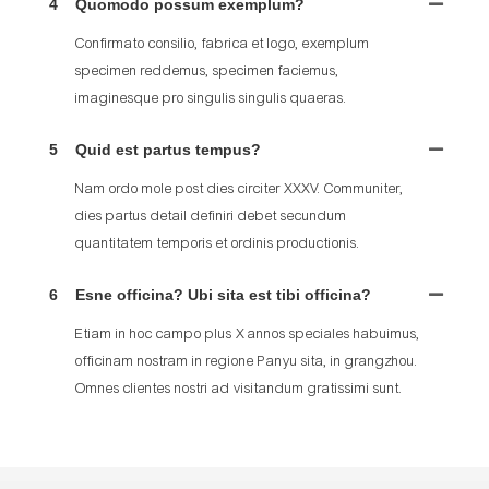
4
Quomodo possum exemplum?
Confirmato consilio, fabrica et logo, exemplum
specimen reddemus, specimen faciemus,
imaginesque pro singulis singulis quaeras.
5
Quid est partus tempus?
Nam ordo mole post dies circiter XXXV. Communiter,
dies partus detail definiri debet secundum
quantitatem temporis et ordinis productionis.
6
Esne officina? Ubi sita est tibi officina?
Etiam in hoc campo plus X annos speciales habuimus,
officinam nostram in regione Panyu sita, in grangzhou.
Omnes clientes nostri ad visitandum gratissimi sunt.