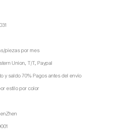
031
as/piezas por mes
stern Union, T/T, Paypal
o y saldo 70% Pagos antes del envío
or estilo por color
henZhen
9001