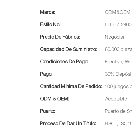
Marca:
ODM&OEM
Estilo No.:
LTDLZ-2400
Precio De Fábrica:
Negociar
Capacidad De Suministro:
80.000 piez
Condiciones De Pago:
Efectivo, We
Pago:
30% Depósit
Cantidad Mínima De Pedido:
100 juegos p
ODM & OEM:
Aceptable
Puerto:
Puerto de S
Proceso De Dar Un Título:
BSCI , ISO1