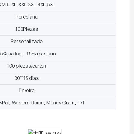
S M L XL XXL 3XL 4XL 5XL
Porcelana
100Piezas
Personalizado
85% nailon. 15% elastano
100 piezas/cartón
30~45 días
En/otro
ayPal, Western Union, Money Gram, T/T