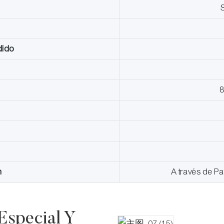
dido
n
A través de P
Especial Y